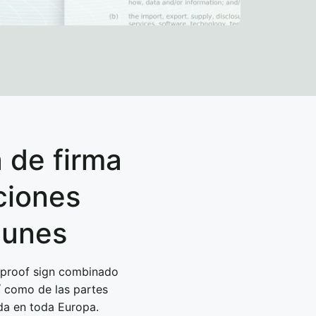
 de firma
ciones
munes
 sproof sign combinado
sí como de las partes
lida en toda Europa.