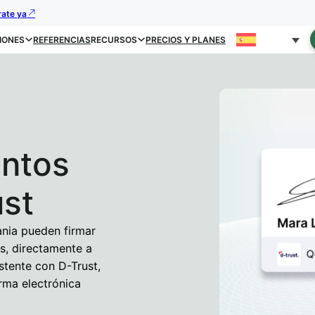
rate ya
IONES
REFERENCIAS
RECURSOS
PRECIOS Y PLANES
ntos
ust
ania pueden firmar
s, directamente a
stente con D-Trust,
rma electrónica