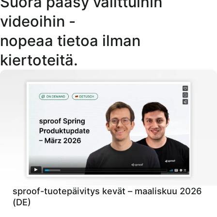
Suora pääsy valittuihin
videoihin -
nopeaa tietoa ilman
kiertoteitä.
sproof-tuotepäivitys kevät – maaliskuu 2026
(DE)