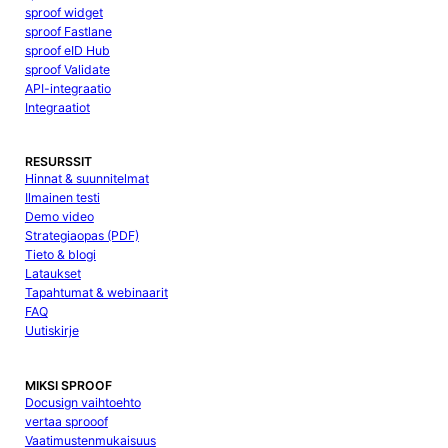
sproof widget
sproof Fastlane
sproof eID Hub
sproof Validate
API-integraatio
Integraatiot
RESURSSIT
Hinnat & suunnitelmat
Ilmainen testi
Demo video
Strategiaopas (PDF)
Tieto & blogi
Lataukset
Tapahtumat & webinaarit
FAQ
Uutiskirje
MIKSI SPROOF
Docusign vaihtoehto
vertaa sprooof
Vaatimustenmukaisuus