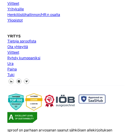
Viitteet
Yrityksille
Henkilöstöhallinnon/HR:n osalta
Yliopistot
YRITYS
Tietoja sproofista
Ota yhteyttä
Viitteet
Ryhdy kumppaniksi
Ura
Paina
Tuki
Seuraa meitä Facebookissa
Seuraa meitä X
Seuraa meitä LinkedInissä
sproof on parhaan arvosanan saanut sähköisen allekirjoituksen