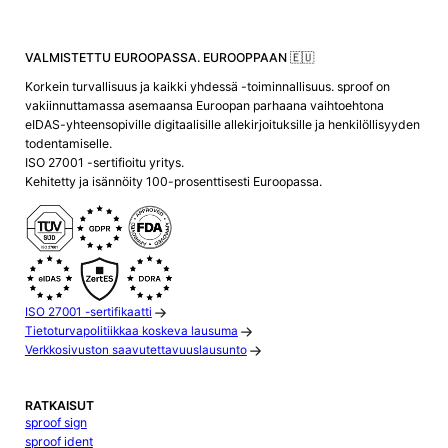
VALMISTETTU EUROOPASSA. EUROOPPAAN 🇪🇺
Korkein turvallisuus ja kaikki yhdessä -toiminnallisuus. sproof on
vakiinnuttamassa asemaansa Euroopan parhaana vaihtoehtona
eIDAS-yhteensopiville digitaalisille allekirjoituksille ja henkilöllisyyden
todentamiselle.
ISO 27001 -sertifioitu yritys.
Kehitetty ja isännöity 100-prosenttisesti Euroopassa.
ISO 27001 -sertifikaatti
Tietoturvapolitiikkaa koskeva lausuma
Verkkosivuston saavutettavuuslausunto
RATKAISUT
sproof sign
sproof ident