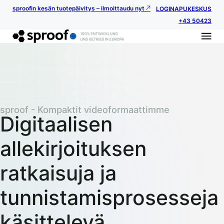
sproofin kesän tuotepäivitys – ilmoittaudu nyt
LOGIN
APUKESKUS
+43 50423
sproof - Kompaktit videoformaattimme
Digitaalisen
allekirjoituksen
ratkaisuja ja
tunnistamisprosesseja
käsittelevä