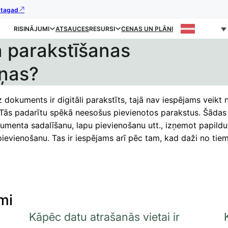
s tagad
RISINĀJUMI
ATSAUCES
RESURSI
CENAS UN PLĀNI
 parakstīšanas
iņas?
z dokuments ir digitāli parakstīts, tajā nav iespējams veikt
 Tās padarītu spēkā neesošus pievienotos parakstus. Šādas
umenta sadalīšanu, lapu pievienošanu utt., izņemot papildu
ievienošanu. Tas ir iespējams arī pēc tam, kad daži no tiem 
.
mi
Kāpēc datu atrašanās vietai ir