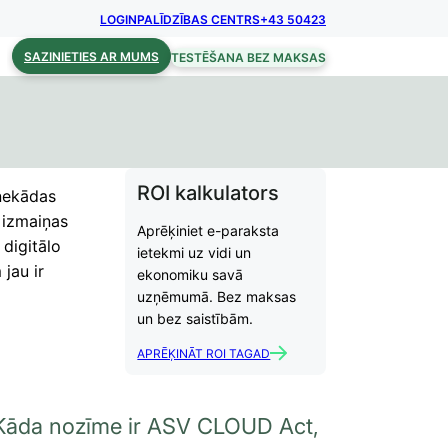
LOGIN
PALĪDZĪBAS CENTRS
+43 50423
SAZINIETIES AR MUMS
TESTĒŠANA BEZ MAKSAS
ROI kalkulators
 nekādas
 izmaiņas
Aprēķiniet e-paraksta
 digitālo
ietekmi uz vidi un
jau ir
ekonomiku savā
uzņēmumā. Bez maksas
un bez saistībām.
APRĒĶINĀT ROI TAGAD
Kāda nozīme ir ASV CLOUD Act,