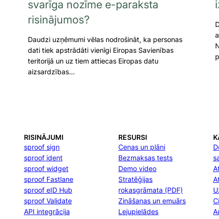
svarīga nozīme e-paraksta
risinājumos?
D
a
Daudzi uzņēmumi vēlas nodrošināt, ka personas
N
dati tiek apstrādāti vienīgi Eiropas Savienības
p
teritorijā un uz tiem attiecas Eiropas datu
aizsardzības…
RISINĀJUMI
RESURSI
K
sproof sign
Cenas un plāni
D
sproof ident
Bezmaksas tests
s
sproof widget
Demo video
At
sproof Fastlane
Stratēģijas
A
sproof eID Hub
rokasgrāmata (PDF)
U
sproof Validate
Zināšanas un emuārs
C
API integrācija
Lejupielādes
A