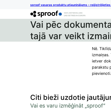
sproof vasaras produktu atjauninājums – reģistrējietie
Vai pēc dokumenta
tajā var veikt izma
Nē. Tiklīd
izmaiņas.
ietver dok
parakstu p
pievienoti
Citi bieži uzdotie jautāju
Vai es varu izmēģināt „sproof“