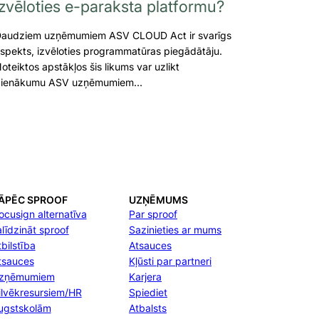
izvēloties e-paraksta platformu?
audziem uzņēmumiem ASV CLOUD Act ir svarīgs
spekts, izvēloties programmatūras piegādātāju.
oteiktos apstākļos šis likums var uzlikt
ienākumu ASV uzņēmumiem…
ĀPĒC SPROOF
UZŅĒMUMS
ocusign alternatīva
Par sproof
alīdzināt sproof
Sazinieties ar mums
bilstība
Atsauces
tsauces
Kļūsti par partneri
zņēmumiem
Karjera
ilvēkresursiem/HR
Spiediet
ugstskolām
Atbalsts