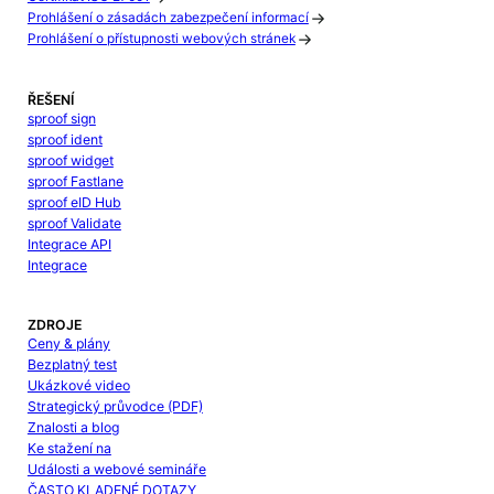
Prohlášení o zásadách zabezpečení informací
Prohlášení o přístupnosti webových stránek
ŘEŠENÍ
sproof sign
sproof ident
sproof widget
sproof Fastlane
sproof eID Hub
sproof Validate
Integrace API
Integrace
ZDROJE
Ceny & plány
Bezplatný test
Ukázkové video
Strategický průvodce (PDF)
Znalosti a blog
Ke stažení na
Události a webové semináře
ČASTO KLADENÉ DOTAZY