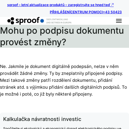
sproof – letní aktualizace produktů – zaregistrujte se hned teď
PŘIHLÁŠENÍ
CENTRUM POMOCI
+43 50423
Mohu po podpisu dokumentu
provést změny?
Ne. Jakmile je dokument digitálně podepsán, nelze v něm
provádět žádné změny. Ty by zneplatnily připojené podpisy.
Mezi takové změny patří rozdělení dokumentu, přidání
stránek atd. s výjimkou přidání dalších digitálních podpisů. To
je možné i poté, co již byly některé připojeny.
Kalkulačka návratnosti investic
Spočítejte si ekologický a ekonomický dopad elektronického podpisu ve