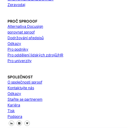
Zpravodaj
PROČ SPROOOF
Alternativa Docusign
porovnat sproof
Dodržování předpisů
Odkazy
Pro podniky
Pro oddělení lidských zdrojů/HR
Pro univerzity
SPOLEČNOST
O společnosti sproof
Kontaktujte nás
Odkazy
Staňte se partnerem
Kariéra
Tisk
Podpora
Sledujte nás na Facebooku
Sledujte nás na X
Sledujte nás na LinkedIn