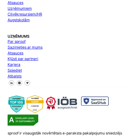
Atsauces
Uzņēmumiem
Cilvēkresursiem/HR
Augstskolām
UZŅĒMUMS
Par sproof
Sazinieties ar mums
Atsauces
Kļūsti par partneri
Karjera
Spiediet
Atbalsts
Sekojiet mums Facebook
Sekojiet mums X
Sekojiet mums LinkedIn
sproof ir visaugstāk novērtētais e-paraksta pakalpojumu sniedzējs