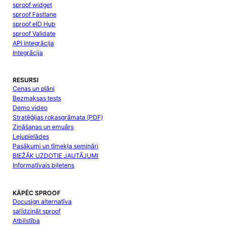
sproof widget
sproof Fastlane
sproof eID Hub
sproof Validate
API integrācija
Integrācija
RESURSI
Cenas un plāni
Bezmaksas tests
Demo video
Stratēģijas rokasgrāmata (PDF)
Zināšanas un emuārs
Lejupielādes
Pasākumi un tīmekļa semināri
BIEŽĀK UZDOTIE JAUTĀJUMI
Informatīvais biļetens
KĀPĒC SPROOF
Docusign alternatīva
salīdzināt sproof
Atbilstība