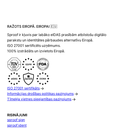
RAŽOTS EIROPĀ. EIROPAI 🇪🇺
Sproof ir kļuvis par labāko eIDAS prasībām atbilstošu digitālo
parakstu un identitātes pārbaudes alternatīvu Eiropā.
ISO 27001 sertificēts uzņēmums.
100% izstrādāts un izvietots Eiropā.
ISO 27001 sertifikāts
Informācijas drošības politikas paziņojums
Tīmekļa vietnes pieejamības paziņojums
RISINĀJUMI
sproof sign
sproof ident