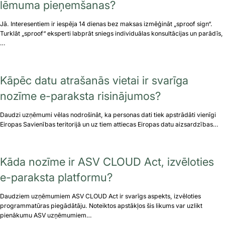
lēmuma pieņemšanas?
Jā. Interesentiem ir iespēja 14 dienas bez maksas izmēģināt „sproof sign“.
Turklāt „sproof“ eksperti labprāt sniegs individuālas konsultācijas un parādīs,
…
Kāpēc datu atrašanās vietai ir svarīga
nozīme e-paraksta risinājumos?
Daudzi uzņēmumi vēlas nodrošināt, ka personas dati tiek apstrādāti vienīgi
Eiropas Savienības teritorijā un uz tiem attiecas Eiropas datu aizsardzības…
Kāda nozīme ir ASV CLOUD Act, izvēloties
e-paraksta platformu?
Daudziem uzņēmumiem ASV CLOUD Act ir svarīgs aspekts, izvēloties
programmatūras piegādātāju. Noteiktos apstākļos šis likums var uzlikt
pienākumu ASV uzņēmumiem…