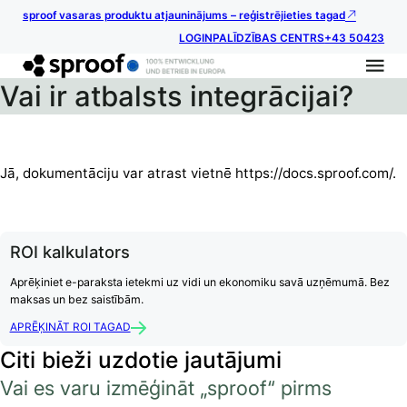
sproof vasaras produktu atjauninājums – reģistrējieties tagad
LOGIN
PALĪDZĪBAS CENTRS
+43 50423
Vai ir atbalsts integrācijai?
Jā, dokumentāciju var atrast vietnē https://docs.sproof.com/.
ROI kalkulators
Aprēķiniet e-paraksta ietekmi uz vidi un ekonomiku savā uzņēmumā. Bez
maksas un bez saistībām.
APRĒĶINĀT ROI TAGAD
Citi bieži uzdotie jautājumi
Vai es varu izmēģināt „sproof“ pirms