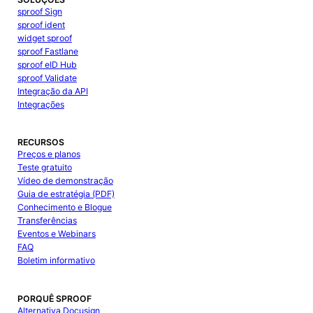
sproof Sign
sproof ident
widget sproof
sproof Fastlane
sproof eID Hub
sproof Validate
Integração da API
Integrações
RECURSOS
Preços e planos
Teste gratuito
Vídeo de demonstração
Guia de estratégia (PDF)
Conhecimento e Blogue
Transferências
Eventos e Webinars
FAQ
Boletim informativo
PORQUÊ SPROOF
Alternativa Docusign