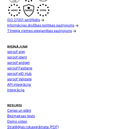
ISO 27001 sertifikāts
Informācijas drošības politikas paziņojums
Tīmekļa vietnes pieejamības paziņojums
RISINĀJUMI
sproof sign
sproof ident
sproof widget
sproof Fastlane
sproof eID Hub
sproof Validate
API integrācija
Integrācija
RESURSI
Cenas un plāni
Bezmaksas tests
Demo video
Stratēģijas rokasgrāmata (PDF)