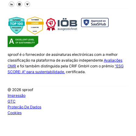
Segue-nos no Facebook
Segue-nos no X
Segue-nos no LinkedIn
sproof é o fornecedor de assinaturas electrónicas com a melhor
classificação na plataforma de avaliação independente
Avaliações
OMR
e foi também distinguida pela CRIF GmbH com o prémio
"ESG
SCORE: A" para sustentabilidade.
certificada.
@ 2026 sproof
Impressão
GTC
Proteção De Dados
Cookies