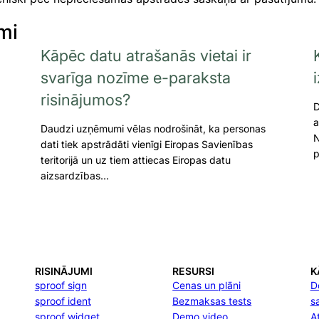
mi
Kāpēc datu atrašanās vietai ir
svarīga nozīme e-paraksta
risinājumos?
D
a
Daudzi uzņēmumi vēlas nodrošināt, ka personas
N
dati tiek apstrādāti vienīgi Eiropas Savienības
p
teritorijā un uz tiem attiecas Eiropas datu
aizsardzības…
RISINĀJUMI
RESURSI
K
sproof sign
Cenas un plāni
D
sproof ident
Bezmaksas tests
s
sproof widget
Demo video
At