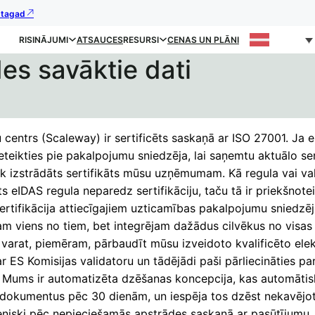
s tagad
RISINĀJUMI
ATSAUCES
RESURSI
CENAS UN PLĀNI
des savāktie dati
centrs (Scaleway) ir sertificēts saskaņā ar ISO 27001. Ja e
eteikties pie pakalpojumu sniedzēja, lai saņemtu aktuālo ser
ek izstrādāts sertifikāts mūsu uzņēmumam. Kā regula vai va
ts eIDAS regula neparedz sertifikāciju, taču tā ir priekšnote
ertifikācija attiecīgajiem uzticamības pakalpojumu sniedzēj
m viens no tiem, bet integrējam dažādus cilvēkus no visas
 varat, piemēram, pārbaudīt mūsu izveidoto kvalificēto ele
r ES Komisijas validatoru un tādējādi paši pārliecināties par
u. Mums ir automatizēta dzēšanas koncepcija, kas automātis
 dokumentus pēc 30 dienām, un iespēja tos dzēst nekavējot
eniski pēc nepieciešamās apstrādes saskaņā ar pasūtījumu.