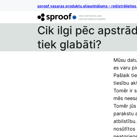
sproof vasaras produktu atjauninājums – reģistrējietie
Cik ilgi pēc apstrā
tiek glabāti?
Mūsu datu 
es varu pi
Pašlaik ti
tiesību ak
Tomēr ir s
mēs neesa
Tomēr jūs
parakstu a
atbilstīb
nosūtītos
neatgriez