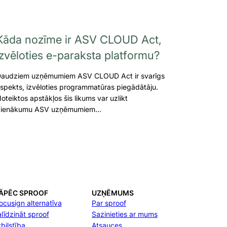
Kāda nozīme ir ASV CLOUD Act,
izvēloties e-paraksta platformu?
audziem uzņēmumiem ASV CLOUD Act ir svarīgs
spekts, izvēloties programmatūras piegādātāju.
oteiktos apstākļos šis likums var uzlikt
ienākumu ASV uzņēmumiem…
ĀPĒC SPROOF
UZŅĒMUMS
ocusign alternatīva
Par sproof
alīdzināt sproof
Sazinieties ar mums
bilstība
Atsauces