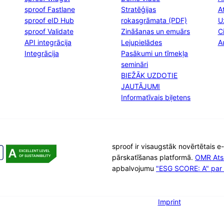
sproof Fastlane
Stratēģijas
A
sproof eID Hub
rokasgrāmata (PDF)
U
sproof Validate
Zināšanas un emuārs
C
API integrācija
Lejupielādes
A
Integrācija
Pasākumi un tīmekļa
semināri
BIEŽĀK UZDOTIE
JAUTĀJUMI
Informatīvais biļetens
sproof ir visaugstāk novērtētais 
pārskatīšanas platformā.
OMR Ats
apbalvojumu
"ESG SCORE: A" par i
Imprint