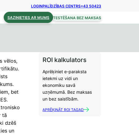
LOGIN
PALĪDZĪBAS CENTRS
+43 50423
SAZINIETIES AR MUMS
TESTĒŠANA BEZ MAKSAS
ROI kalkulators
s vēlos,
tifikātu.
Aprēķiniet e-paraksta
lsts
ietekmi uz vidi un
ikums.
ekonomiku savā
iem, bet
uzņēmumā. Bez maksas
un bez saistībām.
 ES.
ktronisko
APRĒĶINĀT ROI TAGAD
 tā
ki dzēš
ies un