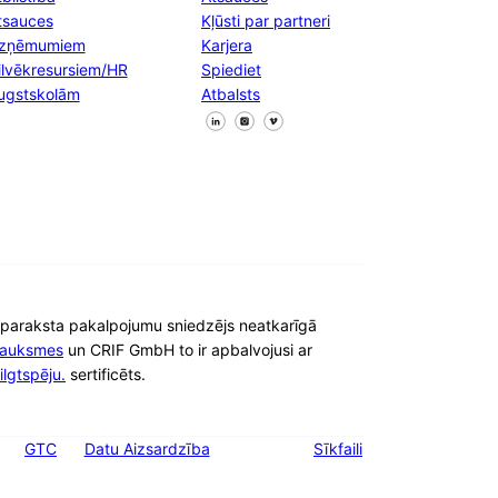
tsauces
Kļūsti par partneri
zņēmumiem
Karjera
ilvēkresursiem/HR
Spiediet
ugstskolām
Atbalsts
Sekojiet mums Facebook
Sekojiet mums X
Sekojiet mums LinkedIn
e-paraksta pakalpojumu sniedzējs neatkarīgā
auksmes
un CRIF GmbH to ir apbalvojusi ar
lgtspēju.
sertificēts.
GTC
Datu Aizsardzība
Sīkfaili