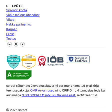
ETTEVÕTE
Sprooofi kohta
Võtke meiega ühendust
Viited
Hakka partneriks
Karjäär
Press
Toetus
Jälgi meid Facebookis
Jälgi meid X
Jälgi meid LinkedInis
sproof sõltumatu ülevaatusplatvormi parimaks hinnatud e-allkirja
teenusepakkuja.
OMR Arvamused
ning CRIF GmbH tunnustas teda ka
auhinnaga
"ESG SCORE: A" jätkusuutlikkuse eest.
sertifitseeritud.
@ 2026 sproof