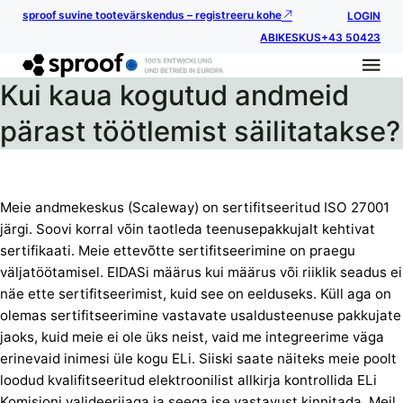
sproof suvine tootevärskendus – registreeru kohe
LOGIN
ABIKESKUS
+43 50423
Kui kaua kogutud andmeid
pärast töötlemist säilitatakse?
Meie andmekeskus (Scaleway) on sertifitseeritud ISO 27001
järgi. Soovi korral võin taotleda teenusepakkujalt kehtivat
sertifikaati. Meie ettevõtte sertifitseerimine on praegu
väljatöötamisel. EIDASi määrus kui määrus või riiklik seadus ei
näe ette sertifitseerimist, kuid see on eelduseks. Küll aga on
olemas sertifitseerimine vastavate usaldusteenuse pakkujate
jaoks, kuid meie ei ole üks neist, vaid me integreerime väga
erinevaid inimesi üle kogu ELi. Siiski saate näiteks meie poolt
loodud kvalifitseeritud elektroonilist allkirja kontrollida ELi
Komisjoni valideerijaga ja seega ise vastavust kinnitada. Meil