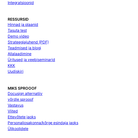
Integratsioonid
RESSURSID
Hinnad ja plaanid
Tasuta test
Demo video
Strateegiajuhend (PDF)
Teadmised ja blogi
Allalaadimine
Üritused ja veebiseminarid
KKK
Uudiskiri
MIKS SPROOOF
Docusign alternatiiv
võrdle sprooof
Vastavus
Viited
Ettevõtete jaoks
Personaliosakonna/kõrge esindaja jaoks
Ülikoolidele