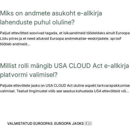
Miks on andmete asukoht e-allkirja
lahenduste puhul oluline?
Paljud ettevõtted soovivad tagada, et isikuandmeid töödeldaks ainult Euroopa
Liidu piires ja et need alluksid Euroopa andmekaitse-eeskirjadele. sproof
töötleb andmeid…
Millist rolli mängib USA CLOUD Act e-allkirja
platvormi valimisel?
Paljude ettevõtete jaoks on USA CLOUD Act oluline aspekt tarkvarapakkumise
valimisel. Teatud tingimustel võib see seadus kohustada USA ettevõtteid või…
VALMISTATUD EUROOPAS. EUROOPA JAOKS 🇪🇺