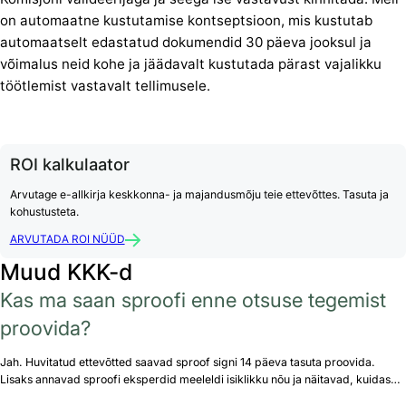
on automaatne kustutamise kontseptsioon, mis kustutab
automaatselt edastatud dokumendid 30 päeva jooksul ja
võimalus neid kohe ja jäädavalt kustutada pärast vajalikku
töötlemist vastavalt tellimusele.
ROI kalkulaator
Arvutage e-allkirja keskkonna- ja majandusmõju teie ettevõttes. Tasuta ja
kohustusteta.
ARVUTADA ROI NÜÜD
Muud KKK-d
Kas ma saan sproofi enne otsuse tegemist
proovida?
Jah. Huvitatud ettevõtted saavad sproof signi 14 päeva tasuta proovida.
Lisaks annavad sproofi eksperdid meeleldi isiklikku nõu ja näitavad, kuidas…