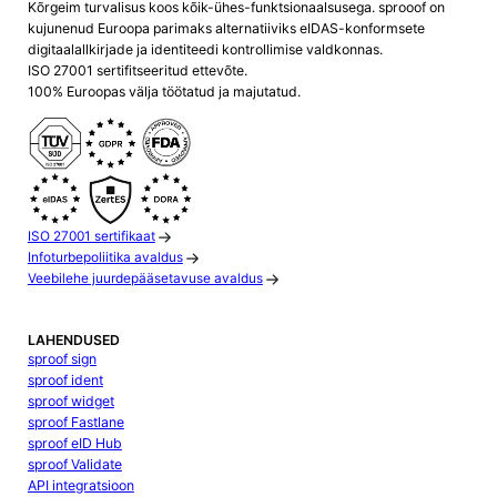
Kõrgeim turvalisus koos kõik-ühes-funktsionaalsusega. sprooof on
kujunenud Euroopa parimaks alternatiiviks eIDAS-konformsete
digitaalallkirjade ja identiteedi kontrollimise valdkonnas.
ISO 27001 sertifitseeritud ettevõte.
100% Euroopas välja töötatud ja majutatud.
ISO 27001 sertifikaat
Infoturbepoliitika avaldus
Veebilehe juurdepääsetavuse avaldus
LAHENDUSED
sproof sign
sproof ident
sproof widget
sproof Fastlane
sproof eID Hub
sproof Validate
API integratsioon