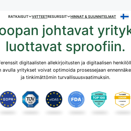
RATKAISUT
VIITTEET
RESURSSIT
HINNAT & SUUNNITELMAT
oopan johtavat yrity
luottavat sproofiin.
erenssit digitaalisten allekirjoitusten ja digitaalisen henkil
n avulla yritykset voivat optimoida prosessejaan ennennä
ja tinkimättömin turvallisuusvaatimuksin.