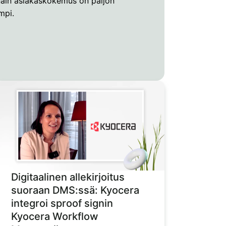
äin asiakaskokemus on paljon
mpi.
Digitaalinen allekirjoitus
suoraan DMS:ssä: Kyocera
integroi sproof signin
Kyocera Workflow