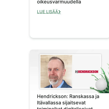
oikeusvarmuudella
LUE LISÄÄ
Hendrickson: Ranskassa ja
Itävallassa sijaitsevat
toimipaikat digitalisoivat