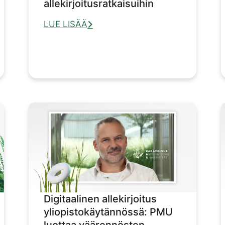
allekirjoitusratkaisuihin
LUE LISÄÄ
Digitaalinen allekirjoitus
yliopistokäytännössä: PMU
luottaa väärennösten