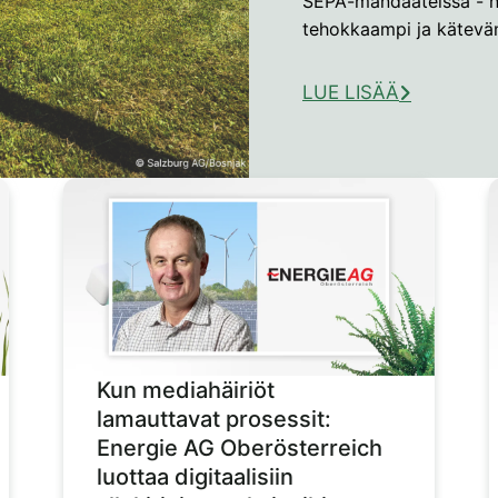
SEPA-mandaateissa - n
tehokkaampi ja kätevä
LUE LISÄÄ
Kun mediahäiriöt
lamauttavat prosessit:
Energie AG Oberösterreich
luottaa digitaalisiin