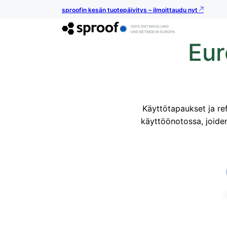
sproofin kesän tuotepäivitys – ilmoittaudu nyt
Eur
Käyttötapaukset ja ref
käyttöönotossa, joide