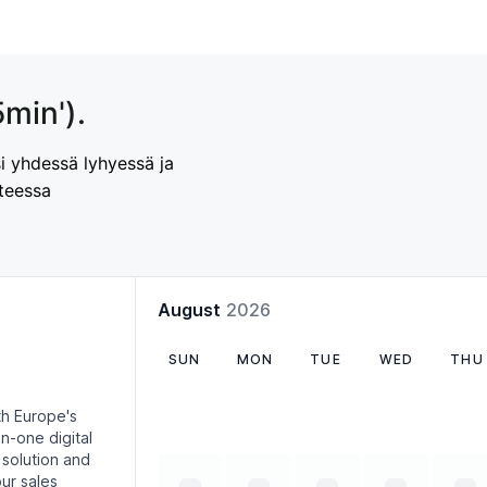
min').
i yhdessä lyhyessä ja
teessa