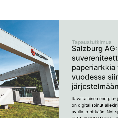
Tapaustutkimus
Salzburg AG: 
suvereniteett
paperiarkki
vuodessa sii
järjestelmää
Itävaltalainen energia- 
on digitalisoinut alleki
avulla jo pitkään. Nyt