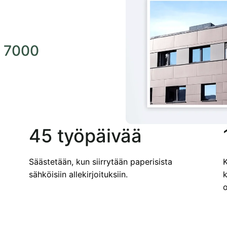
a 7000
45 työpäivää
Säästetään, kun siirrytään paperisista
K
sähköisiin allekirjoituksiin.
k
o