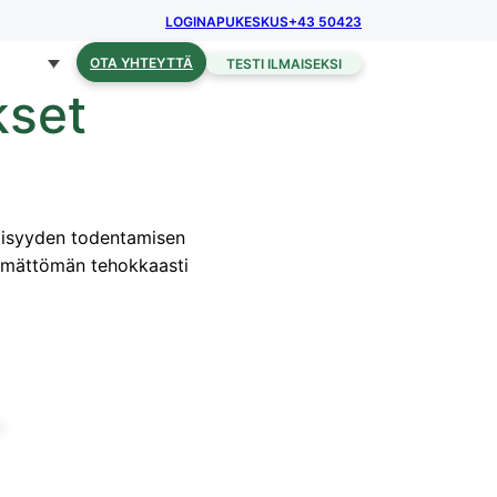
LOGIN
APUKESKUS
+43 50423
OTA YHTEYTTÄ
TESTI ILMAISEKSI
kset
öllisyyden todentamisen
kemättömän tehokkaasti