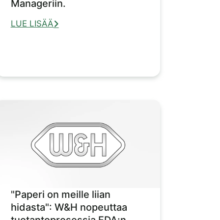
Manageriin.
LUE LISÄÄ
"Paperi on meille liian
hidasta": W&H nopeuttaa
tuotantoprosessia FDA:n