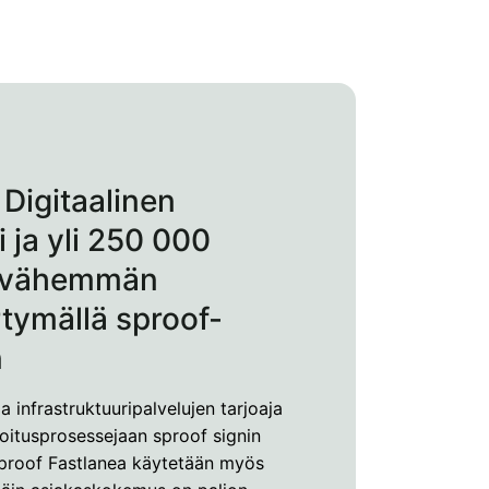
Digitaalinen
i ja yli 250 000
a vähemmän
rtymällä sproof-
n
ja infrastruktuuripalvelujen tarjoaja
rjoitusprosessejaan sproof signin
 sproof Fastlanea käytetään myös