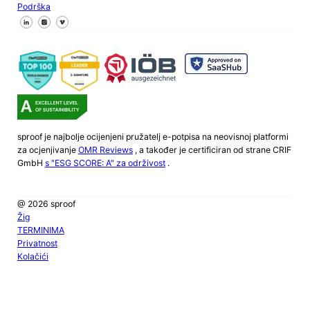
Podrška
Pratite nas na Facebooku
Pratite nas na X
Pratite nas na LinkedInu
sproof je najbolje ocijenjeni pružatelj e-potpisa na neovisnoj platformi
za ocjenjivanje
OMR Reviews
, a također je certificiran od strane CRIF
GmbH
s "ESG SCORE: A" za održivost
.
@ 2026 sproof
Žig
TERMINIMA
Privatnost
Kolačići