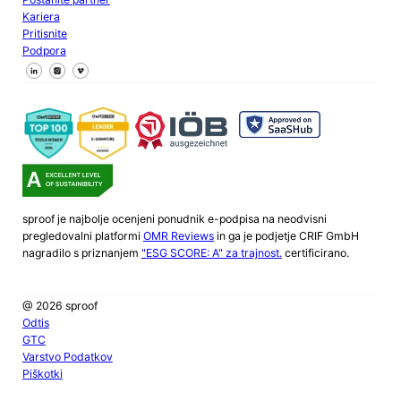
Kariera
Pritisnite
Podpora
Sledite nam na Facebooku
Sledite nam na X
Sledite nam na LinkedInu
sproof je najbolje ocenjeni ponudnik e-podpisa na neodvisni
pregledovalni platformi
OMR Reviews
in ga je podjetje CRIF GmbH
nagradilo s priznanjem
"ESG SCORE: A" za trajnost.
certificirano.
@ 2026 sproof
Odtis
GTC
Varstvo Podatkov
Piškotki