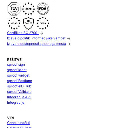
Certifikat ISO 27001
Izjava o politiki informacijske varnosti
Izjava o dostopnosti spletnega mesta
REŠITVE
sproof sign
sproof ident
sproof widget
sproof Fastlane
sproof eID Hub
sproof Validate
Integracija API
Integracije
VIRI
Cene in načrti