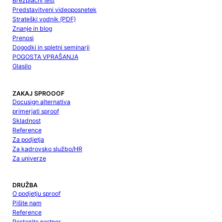
Brezplačni test
Predstavitveni videoposnetek
Strateški vodnik (PDF)
Znanje in blog
Prenosi
Dogodki in spletni seminarji
POGOSTA VPRAŠANJA
Glasilo
ZAKAJ SPROOOF
Docusign alternativa
primerjati sproof
Skladnost
Reference
Za podjetja
Za kadrovsko službo/HR
Za univerze
DRUŽBA
O podjetju sproof
Pišite nam
Reference
Postanite partner