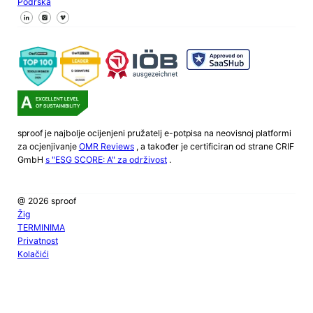
Podrška
Pratite nas na Facebooku
Pratite nas na X
Pratite nas na LinkedInu
sproof je najbolje ocijenjeni pružatelj e-potpisa na neovisnoj platformi
za ocjenjivanje
OMR Reviews
, a također je certificiran od strane CRIF
GmbH
s "ESG SCORE: A" za održivost
.
@ 2026 sproof
Žig
TERMINIMA
Privatnost
Kolačići