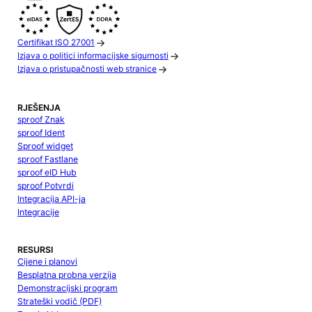
Certifikat ISO 27001
Izjava o politici informacijske sigurnosti
Izjava o pristupačnosti web stranice
RJEŠENJA
sproof Znak
sproof Ident
Sproof widget
sproof Fastlane
sproof eID Hub
sproof Potvrdi
Integracija API-ja
Integracije
RESURSI
Cijene i planovi
Besplatna probna verzija
Demonstracijski program
Strateški vodič (PDF)