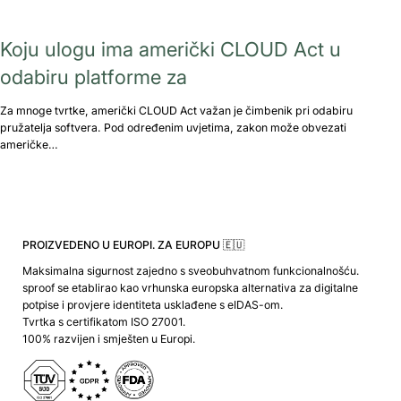
Koju ulogu ima američki CLOUD Act u
odabiru platforme za
Za mnoge tvrtke, američki CLOUD Act važan je čimbenik pri odabiru
pružatelja softvera. Pod određenim uvjetima, zakon može obvezati
američke…
PROIZVEDENO U EUROPI. ZA EUROPU 🇪🇺
Maksimalna sigurnost zajedno s sveobuhvatnom funkcionalnošću.
sproof se etablirao kao vrhunska europska alternativa za digitalne
potpise i provjere identiteta usklađene s eIDAS-om.
Tvrtka s certifikatom ISO 27001.
100% razvijen i smješten u Europi.