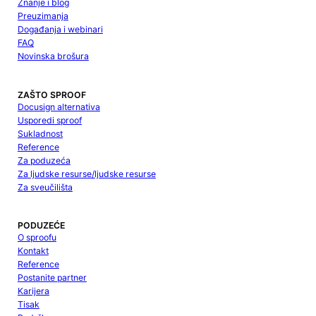
Znanje i blog
Preuzimanja
Događanja i webinari
FAQ
Novinska brošura
ZAŠTO SPROOF
Docusign alternativa
Usporedi sproof
Sukladnost
Reference
Za poduzeća
Za ljudske resurse/ljudske resurse
Za sveučilišta
PODUZEĆE
O sproofu
Kontakt
Reference
Postanite partner
Karijera
Tisak