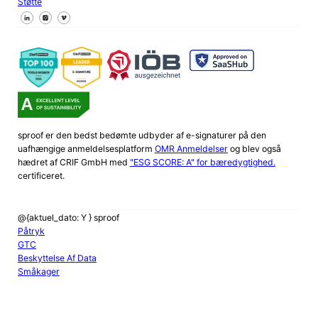
Støtte
Følg os på Facebook
Følg os på X
Følg os på LinkedIn
sproof er den bedst bedømte udbyder af e-signaturer på den
uafhængige anmeldelsesplatform
OMR Anmeldelser
og blev også
hædret af CRIF GmbH med
"ESG SCORE: A" for bæredygtighed.
certificeret.
@{aktuel_dato: Y } sproof
Påtryk
GTC
Beskyttelse Af Data
Småkager