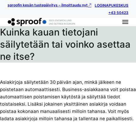
sproofin kesän tuotepäivitys – ilmoittaudu nyt
LOGIN
APUKESKUS
+43 50423
Kuinka kauan tietojani
säilytetään tai voinko asettaa
ne itse?
Asiakirjoja säilytetään 30 päivän ajan, minkä jälkeen ne
poistetaan automaattisesti. Business-asiakkaana voit poistaa
automaattisen poistamisen käytöstä ja säilyttää tiedot
toistaiseksi. Lisäksi jokainen yksittäinen asiakirja voidaan
poistaa kokonaan manuaalisesti milloin tahansa. Voit myös
ladata asiakirjoja milloin tahansa ja tallentaa ne paikallisesti.