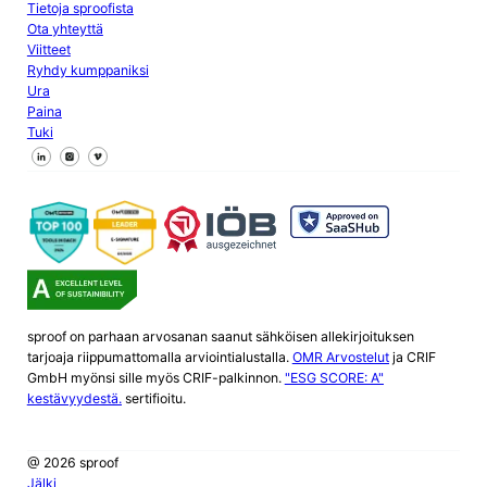
Tietoja sproofista
Ota yhteyttä
Viitteet
Ryhdy kumppaniksi
Ura
Paina
Tuki
Seuraa meitä Facebookissa
Seuraa meitä X
Seuraa meitä LinkedInissä
sproof on parhaan arvosanan saanut sähköisen allekirjoituksen
tarjoaja riippumattomalla arviointialustalla.
OMR Arvostelut
ja CRIF
GmbH myönsi sille myös CRIF-palkinnon.
"ESG SCORE: A"
kestävyydestä.
sertifioitu.
@ 2026 sproof
Jälki