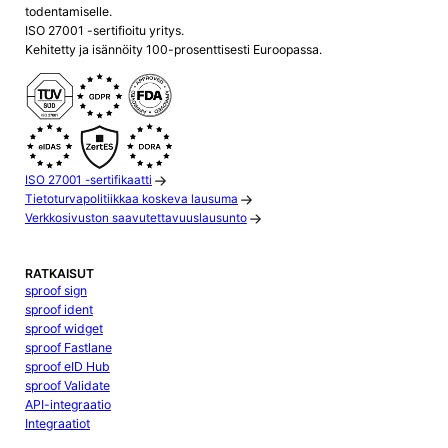
todentamiselle.
ISO 27001 -sertifioitu yritys.
Kehitetty ja isännöity 100-prosenttisesti Euroopassa.
ISO 27001 -sertifikaatti
Tietoturvapolitiikkaa koskeva lausuma
Verkkosivuston saavutettavuuslausunto
RATKAISUT
sproof sign
sproof ident
sproof widget
sproof Fastlane
sproof eID Hub
sproof Validate
API-integraatio
Integraatiot