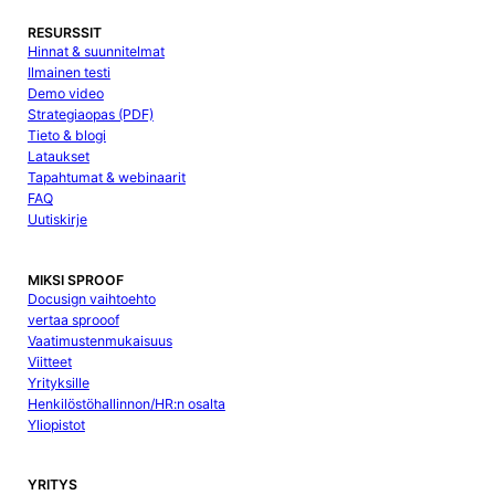
RESURSSIT
Hinnat & suunnitelmat
Ilmainen testi
Demo video
Strategiaopas (PDF)
Tieto & blogi
Lataukset
Tapahtumat & webinaarit
FAQ
Uutiskirje
MIKSI SPROOF
Docusign vaihtoehto
vertaa sprooof
Vaatimustenmukaisuus
Viitteet
Yrityksille
Henkilöstöhallinnon/HR:n osalta
Yliopistot
YRITYS