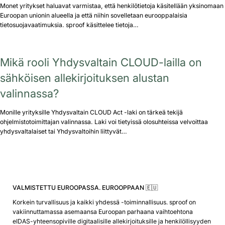
Monet yritykset haluavat varmistaa, että henkilötietoja käsitellään yksinomaan
Euroopan unionin alueella ja että niihin sovelletaan eurooppalaisia
tietosuojavaatimuksia. sproof käsittelee tietoja…
Mikä rooli Yhdysvaltain CLOUD-lailla on
sähköisen allekirjoituksen alustan
valinnassa?
Monille yrityksille Yhdysvaltain CLOUD Act -laki on tärkeä tekijä
ohjelmistotoimittajan valinnassa. Laki voi tietyissä olosuhteissa velvoittaa
yhdysvaltalaiset tai Yhdysvaltoihin liittyvät…
VALMISTETTU EUROOPASSA. EUROOPPAAN 🇪🇺
Korkein turvallisuus ja kaikki yhdessä -toiminnallisuus. sproof on
vakiinnuttamassa asemaansa Euroopan parhaana vaihtoehtona
eIDAS-yhteensopiville digitaalisille allekirjoituksille ja henkilöllisyyden