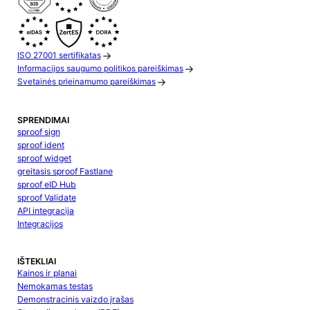
ISO 27001 sertifikatas
Informacijos saugumo politikos pareiškimas
Svetainės prieinamumo pareiškimas
SPRENDIMAI
sproof sign
sproof ident
sproof widget
greitasis sproof Fastlane
sproof eID Hub
sproof Validate
API integracija
Integracijos
IŠTEKLIAI
Kainos ir planai
Nemokamas testas
Demonstracinis vaizdo įrašas