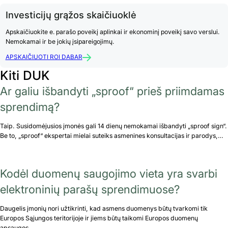
Investicijų grąžos skaičiuoklė
Apskaičiuokite e. parašo poveikį aplinkai ir ekonominį poveikį savo verslui.
Nemokamai ir be jokių įsipareigojimų.
APSKAIČIUOTI ROI DABAR
Kiti DUK
Ar galiu išbandyti „sproof“ prieš priimdamas
sprendimą?
Taip. Susidomėjusios įmonės gali 14 dienų nemokamai išbandyti „sproof sign“.
Be to, „sproof“ ekspertai mielai suteiks asmenines konsultacijas ir parodys,…
Kodėl duomenų saugojimo vieta yra svarbi
elektroninių parašų sprendimuose?
Daugelis įmonių nori užtikrinti, kad asmens duomenys būtų tvarkomi tik
Europos Sąjungos teritorijoje ir jiems būtų taikomi Europos duomenų
apsaugos…