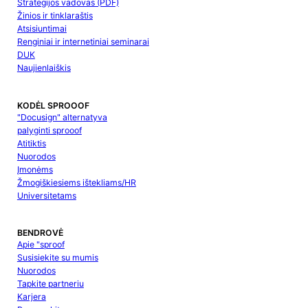
Strategijos vadovas (PDF)
Žinios ir tinklaraštis
Atsisiuntimai
Renginiai ir internetiniai seminarai
DUK
Naujienlaiškis
KODĖL SPROOOF
"Docusign" alternatyva
palyginti sprooof
Atitiktis
Nuorodos
Įmonėms
Žmogiškiesiems ištekliams/HR
Universitetams
BENDROVĖ
Apie "sproof
Susisiekite su mumis
Nuorodos
Tapkite partneriu
Karjera