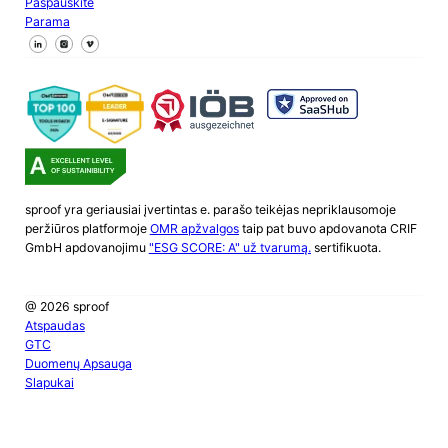
Paspauskite
Parama
Sekite mus "Facebook
Sekite mus X
Sekite mus "LinkedIn
sproof yra geriausiai įvertintas e. parašo teikėjas nepriklausomoje
peržiūros platformoje
OMR apžvalgos
taip pat buvo apdovanota CRIF
GmbH apdovanojimu
"ESG SCORE: A" už tvarumą.
sertifikuota.
@ 2026 sproof
Atspaudas
GTC
Duomenų Apsauga
Slapukai