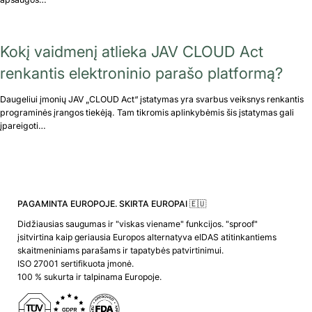
Kokį vaidmenį atlieka JAV CLOUD Act
renkantis elektroninio parašo platformą?
Daugeliui įmonių JAV „CLOUD Act“ įstatymas yra svarbus veiksnys renkantis
programinės įrangos tiekėją. Tam tikromis aplinkybėmis šis įstatymas gali
įpareigoti…
PAGAMINTA EUROPOJE. SKIRTA EUROPAI 🇪🇺
Didžiausias saugumas ir "viskas viename" funkcijos. "sproof"
įsitvirtina kaip geriausia Europos alternatyva eIDAS atitinkantiems
skaitmeniniams parašams ir tapatybės patvirtinimui.
ISO 27001 sertifikuota įmonė.
100 % sukurta ir talpinama Europoje.