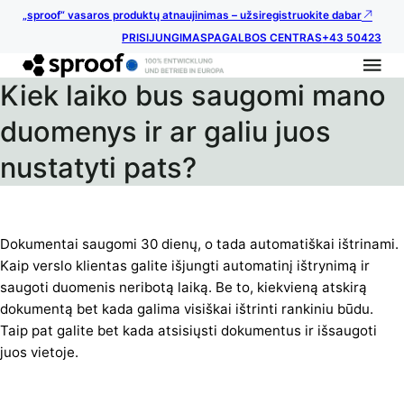
„sproof“ vasaros produktų atnaujinimas – užsiregistruokite dabar
PRISIJUNGIMAS
PAGALBOS CENTRAS
+43 50423
Kiek laiko bus saugomi mano
duomenys ir ar galiu juos
nustatyti pats?
Dokumentai saugomi 30 dienų, o tada automatiškai ištrinami.
Kaip verslo klientas galite išjungti automatinį ištrynimą ir
saugoti duomenis neribotą laiką. Be to, kiekvieną atskirą
dokumentą bet kada galima visiškai ištrinti rankiniu būdu.
Taip pat galite bet kada atsisiųsti dokumentus ir išsaugoti
juos vietoje.