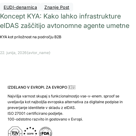
EUDI-denarnica
Znanje Post
Koncept KYA: Kako lahko infrastrukture
eIDAS zaščitijo avtonomne agente umetne
KYA kot priložnost na področju B2B
22. junija, 2026
{avtor_name}
IZDELANO V EVROPI. ZA EVROPO 🇪🇺
Najvišja varnost skupaj s funkcionalnostjo vse-v-enem. sproof se
uveljavlja kot najboljša evropska alternativa za digitalne podpise in
preverjanje identitete v skladu z eIDAS.
ISO 27001 certificirano podjetje.
100-odstotno razvito in gostovano v Evropi.