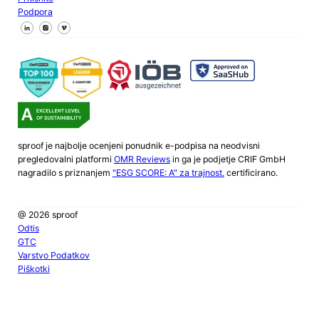
Podpora
Sledite nam na Facebooku
Sledite nam na X
Sledite nam na LinkedInu
sproof je najbolje ocenjeni ponudnik e-podpisa na neodvisni
pregledovalni platformi
OMR Reviews
in ga je podjetje CRIF GmbH
nagradilo s priznanjem
"ESG SCORE: A" za trajnost.
certificirano.
@ 2026 sproof
Odtis
GTC
Varstvo Podatkov
Piškotki