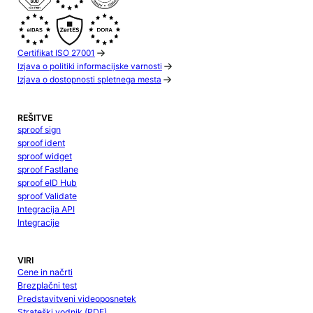
Certifikat ISO 27001
Izjava o politiki informacijske varnosti
Izjava o dostopnosti spletnega mesta
REŠITVE
sproof sign
sproof ident
sproof widget
sproof Fastlane
sproof eID Hub
sproof Validate
Integracija API
Integracije
VIRI
Cene in načrti
Brezplačni test
Predstavitveni videoposnetek
Strateški vodnik (PDF)