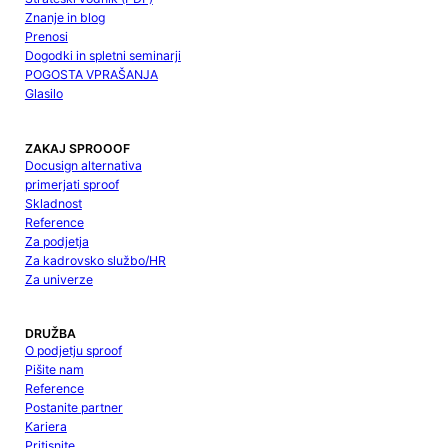
Znanje in blog
Prenosi
Dogodki in spletni seminarji
POGOSTA VPRAŠANJA
Glasilo
ZAKAJ SPROOOF
Docusign alternativa
primerjati sproof
Skladnost
Reference
Za podjetja
Za kadrovsko službo/HR
Za univerze
DRUŽBA
O podjetju sproof
Pišite nam
Reference
Postanite partner
Kariera
Pritisnite