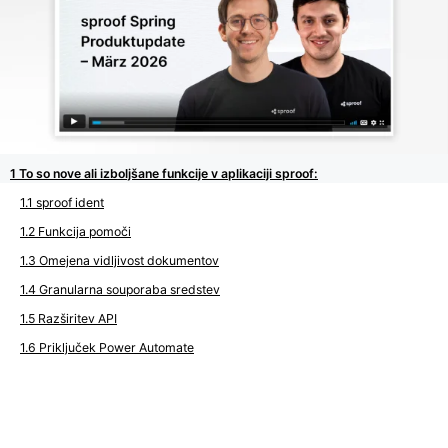
To so nove ali izboljšane funkcije v aplikaciji sproof:
sproof ident
Funkcija pomoči
Omejena vidljivost dokumentov
Granularna souporaba sredstev
Razširitev API
Priključek Power Automate