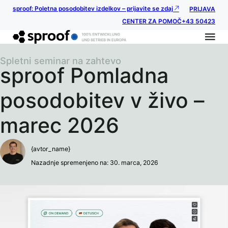
sproof: Poletna posodobitev izdelkov – prijavite se zdaj
PRIJAVA
CENTER ZA POMOČ
+43 50423
Spletni seminar na zahtevo
sproof Pomladna
posodobitev v živo –
marec 2026
{avtor_name}
Nazadnje spremenjeno na: 30. marca, 2026