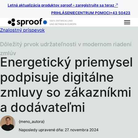
Letná aktualizácia produktov sproof – zaregistrujte sa teraz
PRIHLÁSENIE
CENTRUM POMOCI
+43 50423
Znalostný príspevok
Dôležitý prvok udržateľnosti v modernom riadení
zmlúv
Energetický priemysel
podpisuje digitálne
zmluvy so zákazníkmi
a dodávateľmi
{meno_autora}
Naposledy upravené dňa: 27. novembra 2024