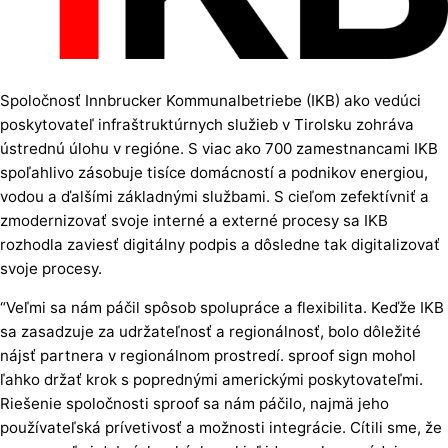
Spoločnosť Innbrucker Kommunalbetriebe (IKB) ako vedúci
poskytovateľ infraštruktúrnych služieb v Tirolsku zohráva
ústrednú úlohu v regióne. S viac ako 700 zamestnancami IKB
spoľahlivo zásobuje tisíce domácností a podnikov energiou,
vodou a ďalšími základnými službami. S cieľom zefektívniť a
zmodernizovať svoje interné a externé procesy sa IKB
rozhodla zaviesť digitálny podpis a dôsledne tak digitalizovať
svoje procesy.
“Veľmi sa nám páčil spôsob spolupráce a flexibilita. Keďže IKB
sa zasadzuje za udržateľnosť a regionálnosť, bolo dôležité
nájsť partnera v regionálnom prostredí. sproof sign mohol
ľahko držať krok s poprednými americkými poskytovateľmi.
Riešenie spoločnosti sproof sa nám páčilo, najmä jeho
používateľská prívetivosť a možnosti integrácie. Cítili sme, že