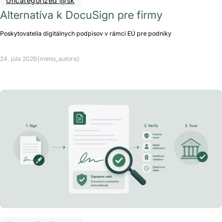
Uncategorized @sk
Alternatíva k DocuSign pre firmy
Poskytovatelia digitálnych podpisov v rámci EÚ pre podniky
24. júla 2026
{meno_autora}