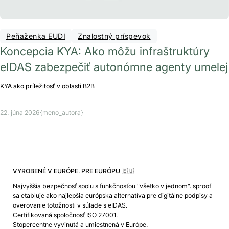
Peňaženka EUDI
Znalostný príspevok
Koncepcia KYA: Ako môžu infraštruktúry
eIDAS zabezpečiť autonómne agenty umelej
KYA ako príležitosť v oblasti B2B
22. júna 2026
{meno_autora}
VYROBENÉ V EURÓPE. PRE EURÓPU 🇪🇺
Najvyššia bezpečnosť spolu s funkčnosťou "všetko v jednom". sproof
sa etabluje ako najlepšia európska alternatíva pre digitálne podpisy a
overovanie totožnosti v súlade s eIDAS.
Certifikovaná spoločnosť ISO 27001.
Stopercentne vyvinutá a umiestnená v Európe.