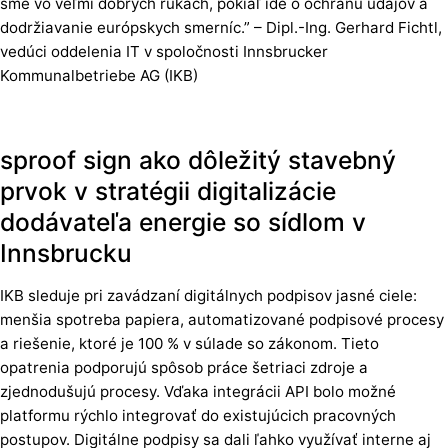
sme vo veľmi dobrých rukách, pokiaľ ide o ochranu údajov a
dodržiavanie európskych smerníc.” – Dipl.-Ing. Gerhard Fichtl,
vedúci oddelenia IT v spoločnosti Innsbrucker
Kommunalbetriebe AG (IKB)
sproof sign ako dôležitý stavebný
prvok v stratégii digitalizácie
dodávateľa energie so sídlom v
Innsbrucku
IKB sleduje pri zavádzaní digitálnych podpisov jasné ciele:
menšia spotreba papiera, automatizované podpisové procesy
a riešenie, ktoré je 100 % v súlade so zákonom. Tieto
opatrenia podporujú spôsob práce šetriaci zdroje a
zjednodušujú procesy. Vďaka integrácii API bolo možné
platformu rýchlo integrovať do existujúcich pracovných
postupov. Digitálne podpisy sa dali ľahko využívať interne aj