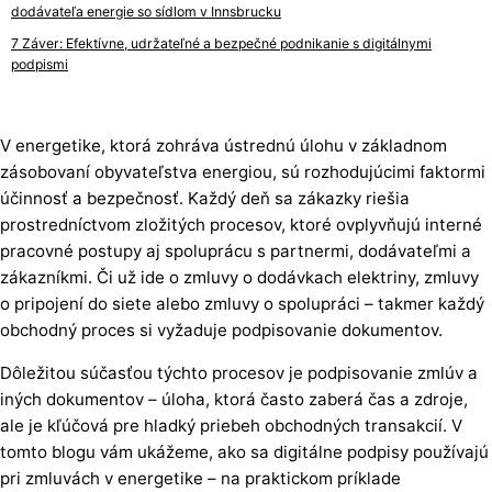
dodávateľa energie so sídlom v Innsbrucku
Záver: Efektívne, udržateľné a bezpečné podnikanie s digitálnymi
podpismi
V energetike, ktorá zohráva ústrednú úlohu v základnom
zásobovaní obyvateľstva energiou, sú rozhodujúcimi faktormi
účinnosť a bezpečnosť. Každý deň sa zákazky riešia
prostredníctvom zložitých procesov, ktoré ovplyvňujú interné
pracovné postupy aj spoluprácu s partnermi, dodávateľmi a
zákazníkmi. Či už ide o zmluvy o dodávkach elektriny, zmluvy
o pripojení do siete alebo zmluvy o spolupráci – takmer každý
obchodný proces si vyžaduje podpisovanie dokumentov.
Dôležitou súčasťou týchto procesov je podpisovanie zmlúv a
iných dokumentov – úloha, ktorá často zaberá čas a zdroje,
ale je kľúčová pre hladký priebeh obchodných transakcií. V
tomto blogu vám ukážeme, ako sa digitálne podpisy používajú
pri zmluvách v energetike – na praktickom príklade