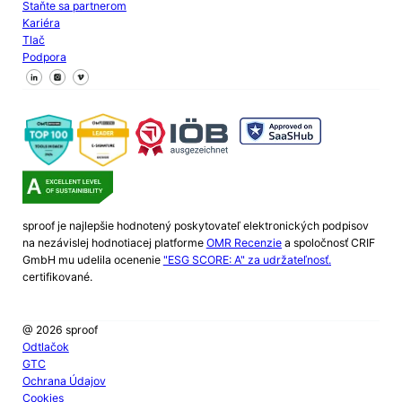
Staňte sa partnerom
Kariéra
Tlač
Podpora
Sledujte nás na Facebooku
Sledujte nás na X
Sledujte nás na LinkedIn
sproof je najlepšie hodnotený poskytovateľ elektronických podpisov
na nezávislej hodnotiacej platforme
OMR Recenzie
a spoločnosť CRIF
GmbH mu udelila ocenenie
"ESG SCORE: A" za udržateľnosť.
certifikované.
@ 2026 sproof
Odtlačok
GTC
Ochrana Údajov
Cookies