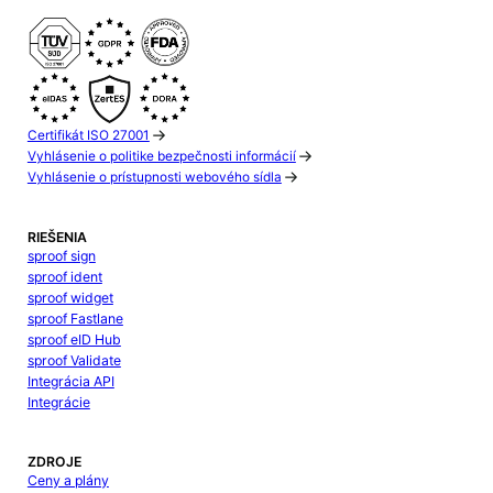
Certifikát ISO 27001
Vyhlásenie o politike bezpečnosti informácií
Vyhlásenie o prístupnosti webového sídla
RIEŠENIA
sproof sign
sproof ident
sproof widget
sproof Fastlane
sproof eID Hub
sproof Validate
Integrácia API
Integrácie
ZDROJE
Ceny a plány