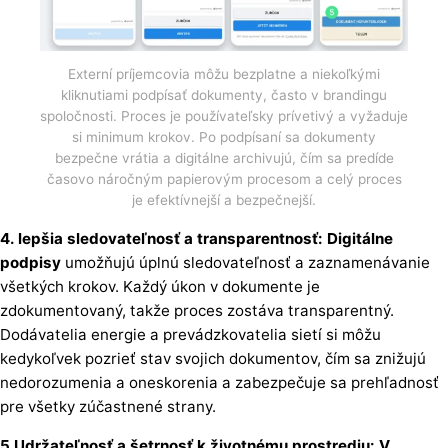
Externí príjemcovia môžu bezplatne a niekoľkými
kliknutiami podpísať dokumenty, často v brandingu
spoločnosti. Proces je používateľsky prívetivý a vyžaduje
si minimum krokov. Po podpísaní sa dokumenty
bezpečne vrátia a digitálne archivujú, čím sa predíde
časovo náročným papierovým procesom a celý proces
je efektívnejší a bezpečnejší.
4. lepšia sledovateľnosť a transparentnosť: Digitálne
podpisy
umožňujú úplnú sledovateľnosť a zaznamenávanie
všetkých krokov. Každý úkon v dokumente je
zdokumentovaný, takže proces zostáva transparentný.
Dodávatelia energie a prevádzkovatelia sietí si môžu
kedykoľvek pozrieť stav svojich dokumentov, čím sa znižujú
nedorozumenia a oneskorenia a zabezpečuje sa prehľadnosť
pre všetky zúčastnené strany.
5 Udržateľnosť a šetrnosť k životnému prostrediu: V