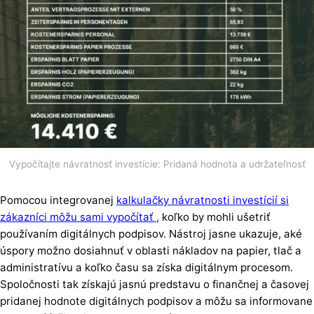
Vypočítajte návratnosť investície: Pridaná hodnota a udržateľnosť
Pomocou integrovanej
kalkulačky návratnosti investícií si
zákazníci môžu sami vypočítať ,
koľko by mohli ušetriť
používaním digitálnych podpisov. Nástroj jasne ukazuje, aké
úspory možno dosiahnuť v oblasti nákladov na papier, tlač a
administratívu a koľko času sa získa digitálnym procesom.
Spoločnosti tak získajú jasnú predstavu o finančnej a časovej
pridanej hodnote digitálnych podpisov a môžu sa informovane