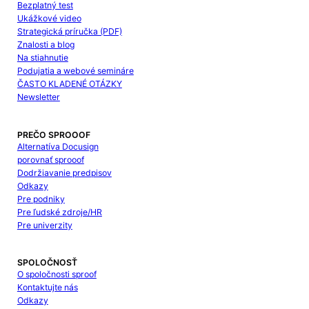
Bezplatný test
Ukážkové video
Strategická príručka (PDF)
Znalosti a blog
Na stiahnutie
Podujatia a webové semináre
ČASTO KLADENÉ OTÁZKY
Newsletter
PREČO SPROOOF
Alternatíva Docusign
porovnať sprooof
Dodržiavanie predpisov
Odkazy
Pre podniky
Pre ľudské zdroje/HR
Pre univerzity
SPOLOČNOSŤ
O spoločnosti sproof
Kontaktujte nás
Odkazy