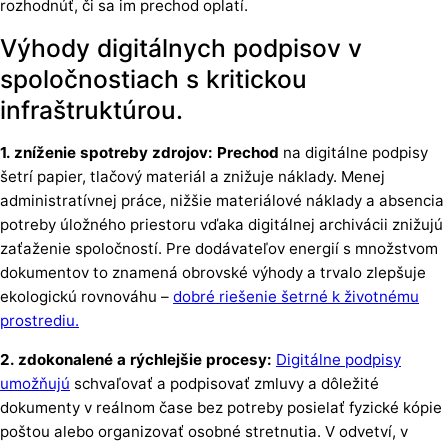
rozhodnúť, či sa im prechod oplatí.
Výhody digitálnych podpisov v
spoločnostiach s kritickou
infraštruktúrou.
1. zníženie spotreby zdrojov: Prechod
na digitálne podpisy
šetrí papier, tlačový materiál a znižuje náklady. Menej
administratívnej práce, nižšie materiálové náklady a absencia
potreby úložného priestoru vďaka digitálnej archivácii znižujú
zaťaženie spoločností. Pre dodávateľov energií s množstvom
dokumentov to znamená obrovské výhody a trvalo zlepšuje
ekologickú rovnováhu –
dobré riešenie šetrné k životnému
prostrediu.
2. zdokonalené a rýchlejšie procesy:
Digitálne podpisy
umožňujú
schvaľovať a podpisovať zmluvy a dôležité
dokumenty v reálnom čase bez potreby posielať fyzické kópie
poštou alebo organizovať osobné stretnutia. V odvetví, v