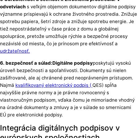
odvetviach
s veľkým objemom dokumentov digitálne podpisy
významne prispievajú k ochrane životného prostredia. Znižuje
spotrebu papiera, šetrí zdroje a znižuje spotrebu energie. Je
tiež nepostrádateľný v čase práce z domu a globálnej
spolupráce, pretože umožňuje rýchle a bezpečné procesy
nezávislé od miesta, čo je prínosom pre efektívnosť a
udržateľnosť.
6. bezpečnosť a súlad:Digitálne podpisy
poskytujú vysokú
úroveň bezpečnosti a spoľahlivosti. Dokumenty sú nielen
zašifrované, ale aj chránené pred neoprávneným prístupom.
Najmä
kvalifikovaný elektronický podpis (
QES) spĺňa
najvyššie právne normy a je právne rovnocenný s
vlastnoručným podpisom, vďaka čomu je mimoriadne vhodný
na úradné dokumenty a zmluvy a je v súlade so smernicami
EÚ pre elektronické podpisy.
Integrácia digitálnych podpisov v
európskych spoločnostiach