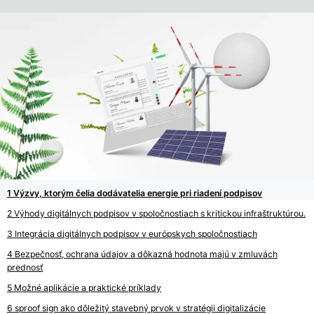
Výzvy, ktorým čelia dodávatelia energie pri riadení podpisov
Výhody digitálnych podpisov v spoločnostiach s kritickou infraštruktúrou.
Integrácia digitálnych podpisov v európskych spoločnostiach
Bezpečnosť, ochrana údajov a dôkazná hodnota majú v zmluvách
prednosť
Možné aplikácie a praktické príklady
sproof sign ako dôležitý stavebný prvok v stratégii digitalizácie