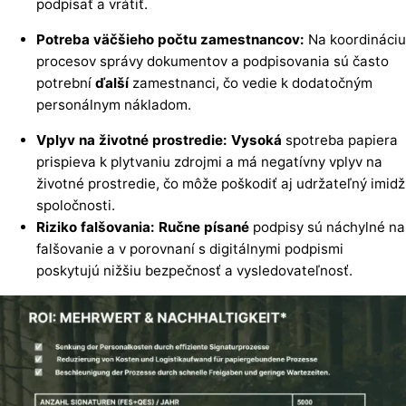
podpísať a vrátiť.
Potreba väčšieho počtu zamestnancov:
Na koordináciu
procesov správy dokumentov a podpisovania sú často
potrební
ďalší
zamestnanci, čo vedie k dodatočným
personálnym nákladom.
Vplyv na životné prostredie: Vysoká
spotreba papiera
prispieva k plytvaniu zdrojmi a má negatívny vplyv na
životné prostredie, čo môže poškodiť aj udržateľný imidž
spoločnosti.
Riziko falšovania: Ručne písané
podpisy sú náchylné na
falšovanie a v porovnaní s digitálnymi podpismi
poskytujú nižšiu bezpečnosť a vysledovateľnosť.