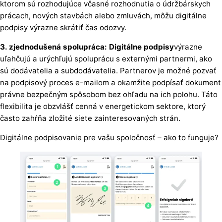
ktorom sú rozhodujúce včasné rozhodnutia o údržbárskych
prácach, nových stavbách alebo zmluvách, môžu digitálne
podpisy výrazne skrátiť čas odozvy.
3. zjednodušená spolupráca: Digitálne podpisy
výrazne
uľahčujú a urýchľujú spoluprácu s externými partnermi, ako
sú dodávatelia a subdodávatelia. Partnerov je možné pozvať
na podpisový proces e-mailom a okamžite podpísať dokument
právne bezpečným spôsobom bez ohľadu na ich polohu. Táto
flexibilita je obzvlášť cenná v energetickom sektore, ktorý
často zahŕňa zložité siete zainteresovaných strán.
Digitálne podpisovanie pre vašu spoločnosť – ako to funguje?