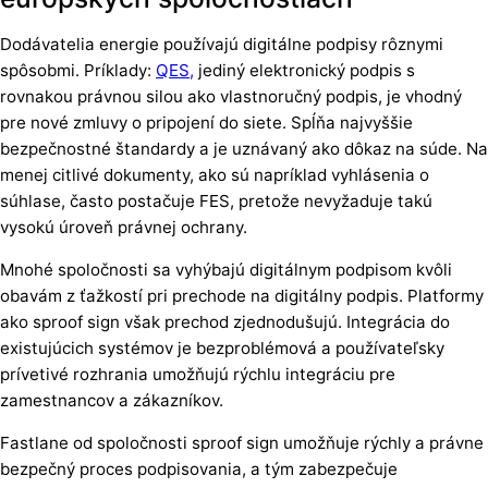
Dodávatelia energie používajú digitálne podpisy rôznymi
spôsobmi. Príklady:
QES,
jediný elektronický podpis s
rovnakou právnou silou ako vlastnoručný podpis, je vhodný
pre nové zmluvy o pripojení do siete. Spĺňa najvyššie
bezpečnostné štandardy a je uznávaný ako dôkaz na súde. Na
menej citlivé dokumenty, ako sú napríklad vyhlásenia o
súhlase, často postačuje FES, pretože nevyžaduje takú
vysokú úroveň právnej ochrany.
Mnohé spoločnosti sa vyhýbajú digitálnym podpisom kvôli
obavám z ťažkostí pri prechode na digitálny podpis. Platformy
ako sproof sign však prechod zjednodušujú. Integrácia do
existujúcich systémov je bezproblémová a používateľsky
prívetivé rozhrania umožňujú rýchlu integráciu pre
zamestnancov a zákazníkov.
Fastlane od spoločnosti sproof sign umožňuje rýchly a právne
bezpečný proces podpisovania, a tým zabezpečuje