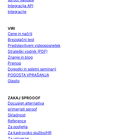
Integracija API
Integracije
VIRI
Cene in načrti
Brezplačni test
Predstavitveni videoposnetek
Strateški vodnik (PDF)
Znanje in blog
Prenosi
Dogodki in spletni seminarji
POGOSTA VPRAŠANJA
Glasilo
ZAKAJ SPROOOF
Docusign alternativa
primerjati sproof
Skladnost
Reference
Za podjetja
Za kadrovsko službo/HR
Za univerze