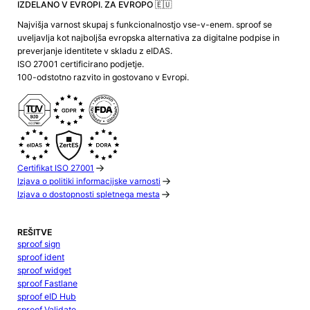
IZDELANO V EVROPI. ZA EVROPO 🇪🇺
Najvišja varnost skupaj s funkcionalnostjo vse-v-enem. sproof se
uveljavlja kot najboljša evropska alternativa za digitalne podpise in
preverjanje identitete v skladu z eIDAS.
ISO 27001 certificirano podjetje.
100-odstotno razvito in gostovano v Evropi.
Certifikat ISO 27001
Izjava o politiki informacijske varnosti
Izjava o dostopnosti spletnega mesta
REŠITVE
sproof sign
sproof ident
sproof widget
sproof Fastlane
sproof eID Hub
sproof Validate