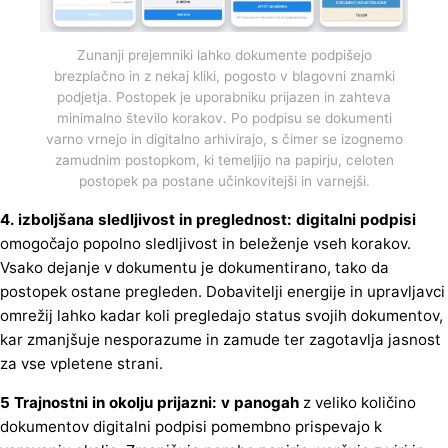
Zunanji prejemniki lahko dokumente podpišejo
brezplačno in z nekaj kliki, pogosto v blagovni znamki
podjetja. Postopek je uporabniku prijazen in zahteva
minimalno število korakov. Po podpisu se dokumenti
varno vrnejo in digitalno arhivirajo, s čimer se izognemo
zamudnim postopkom, ki temeljijo na papirju, celoten
postopek pa postane učinkovitejši in varnejši.
4. izboljšana sledljivost in preglednost: digitalni podpisi
omogočajo popolno sledljivost in beleženje vseh korakov.
Vsako dejanje v dokumentu je dokumentirano, tako da
postopek ostane pregleden. Dobavitelji energije in upravljavci
omrežij lahko kadar koli pregledajo status svojih dokumentov,
kar zmanjšuje nesporazume in zamude ter zagotavlja jasnost
za vse vpletene strani.
5 Trajnostni in okolju prijazni: v panogah
z veliko količino
dokumentov digitalni podpisi pomembno prispevajo k