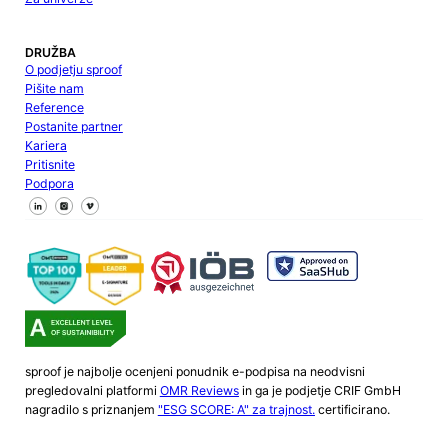
DRUŽBA
O podjetju sproof
Pišite nam
Reference
Postanite partner
Kariera
Pritisnite
Podpora
Sledite nam na Facebooku
Sledite nam na X
Sledite nam na LinkedInu
sproof je najbolje ocenjeni ponudnik e-podpisa na neodvisni
pregledovalni platformi
OMR Reviews
in ga je podjetje CRIF GmbH
nagradilo s priznanjem
"ESG SCORE: A" za trajnost.
certificirano.