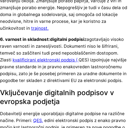
varovanju okolja. Zmanjšuje porabo papirja, varčuje z viri in
zmanjšuje porabo energije. Nepogrešljiv je tudi v času dela od
doma in globalnega sodelovanja, saj omogoča od lokacije
neodvisne, hitre in varne procese, kar je koristno za
učinkovitost in
trajnost.
6. varnost in skladnost:digitalni podpisi
zagotavljajo visoko
raven varnosti in zanesljivosti. Dokumenti niso le šifrirani,
temveč so zaščiteni tudi pred nepooblaščenim dostopom.
Zlasti
kvalificirani elektronski podpis (
QES) izpolnjuje najvišje
pravne standarde in je pravno enakovreden lastnoročnemu
podpisu, zato je še posebej primeren za uradne dokumente in
pogodbe ter skladen z direktivami EU za elektronski podpis.
Vključevanje digitalnih podpisov v
evropska podjetja
Dobavitelji energije uporabljajo digitalne podpise na različne
načine. Primeri:
QES,
edini elektronski podpis z enako pravno
močjo kot lastnoročni podpis, je primeren za nove pogodbe o