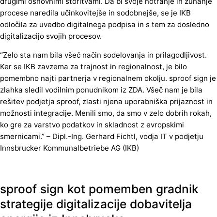
drugimi osnovnimi storitvami. Da bi svoje notranje in zunanje
procese naredila učinkovitejše in sodobnejše, se je IKB
odločila za uvedbo digitalnega podpisa in s tem za dosledno
digitalizacijo svojih procesov.
“Zelo sta nam bila všeč način sodelovanja in prilagodljivost.
Ker se IKB zavzema za trajnost in regionalnost, je bilo
pomembno najti partnerja v regionalnem okolju. sproof sign je
zlahka sledil vodilnim ponudnikom iz ZDA. Všeč nam je bila
rešitev podjetja sproof, zlasti njena uporabniška prijaznost in
možnosti integracije. Menili smo, da smo v zelo dobrih rokah,
ko gre za varstvo podatkov in skladnost z evropskimi
smernicami.” – Dipl.-Ing. Gerhard Fichtl, vodja IT v podjetju
Innsbrucker Kommunalbetriebe AG (IKB)
sproof sign kot pomemben gradnik
strategije digitalizacije dobavitelja