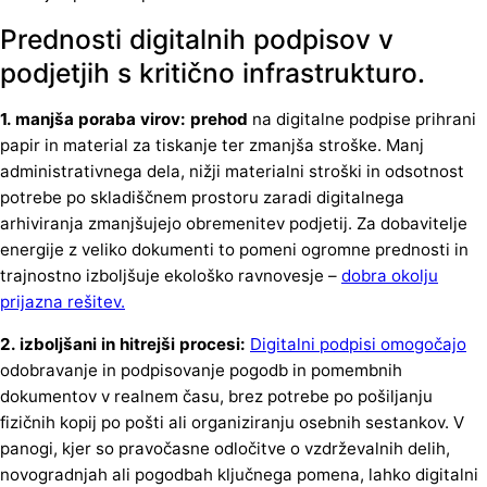
Prednosti digitalnih podpisov v
podjetjih s kritično infrastrukturo.
1. manjša poraba virov: prehod
na digitalne podpise prihrani
papir in material za tiskanje ter zmanjša stroške. Manj
administrativnega dela, nižji materialni stroški in odsotnost
potrebe po skladiščnem prostoru zaradi digitalnega
arhiviranja zmanjšujejo obremenitev podjetij. Za dobavitelje
energije z veliko dokumenti to pomeni ogromne prednosti in
trajnostno izboljšuje ekološko ravnovesje –
dobra okolju
prijazna rešitev.
2. izboljšani in hitrejši procesi:
Digitalni podpisi omogočajo
odobravanje in podpisovanje pogodb in pomembnih
dokumentov v realnem času, brez potrebe po pošiljanju
fizičnih kopij po pošti ali organiziranju osebnih sestankov. V
panogi, kjer so pravočasne odločitve o vzdrževalnih delih,
novogradnjah ali pogodbah ključnega pomena, lahko digitalni