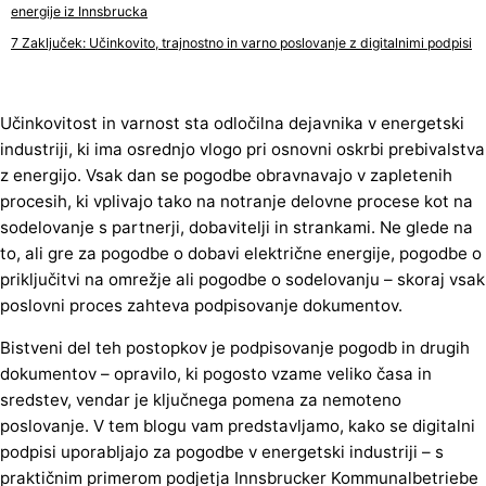
energije iz Innsbrucka
Zaključek: Učinkovito, trajnostno in varno poslovanje z digitalnimi podpisi
Učinkovitost in varnost sta odločilna dejavnika v energetski
industriji, ki ima osrednjo vlogo pri osnovni oskrbi prebivalstva
z energijo. Vsak dan se pogodbe obravnavajo v zapletenih
procesih, ki vplivajo tako na notranje delovne procese kot na
sodelovanje s partnerji, dobavitelji in strankami. Ne glede na
to, ali gre za pogodbe o dobavi električne energije, pogodbe o
priključitvi na omrežje ali pogodbe o sodelovanju – skoraj vsak
poslovni proces zahteva podpisovanje dokumentov.
Bistveni del teh postopkov je podpisovanje pogodb in drugih
dokumentov – opravilo, ki pogosto vzame veliko časa in
sredstev, vendar je ključnega pomena za nemoteno
poslovanje. V tem blogu vam predstavljamo, kako se digitalni
podpisi uporabljajo za pogodbe v energetski industriji – s
praktičnim primerom podjetja Innsbrucker Kommunalbetriebe