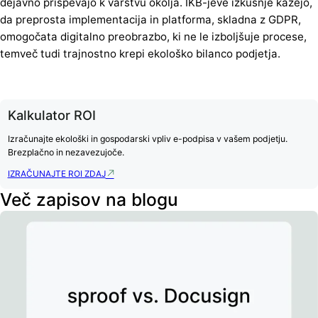
dejavno prispevajo k varstvu okolja. IKB-jeve izkušnje kažejo,
da preprosta implementacija in platforma, skladna z GDPR,
omogočata digitalno preobrazbo, ki ne le izboljšuje procese,
temveč tudi trajnostno krepi ekološko bilanco podjetja.
Kalkulator ROI
Izračunajte ekološki in gospodarski vpliv e-podpisa v vašem podjetju.
Brezplačno in nezavezujoče.
IZRAČUNAJTE ROI ZDAJ
Več zapisov na blogu