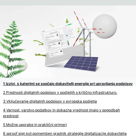
Izzivi, s katerimi se soočajo dobavitelji energije pri upravljanju podpisov
Prednosti digitalnih podpisov v podjetjih s kritično infrastrukturo.
Vključevanje digitalnih podpisov v evropska podjetja
Varnost, varstvo podatkov in dokazna vrednost imajo v pogodbah
prednost
Možne uporabe in praktični primeri
sproof sign kot pomemben gradnik strategije digitalizacije dobavitelja