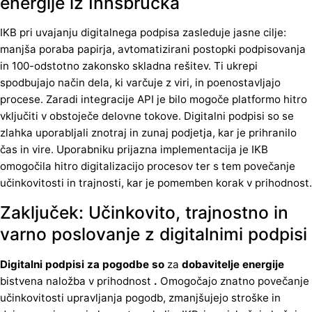
energije iz Innsbrucka
IKB pri uvajanju digitalnega podpisa zasleduje jasne cilje:
manjša poraba papirja, avtomatizirani postopki podpisovanja
in 100-odstotno zakonsko skladna rešitev. Ti ukrepi
spodbujajo način dela, ki varčuje z viri, in poenostavljajo
procese. Zaradi integracije API je bilo mogoče platformo hitro
vključiti v obstoječe delovne tokove. Digitalni podpisi so se
zlahka uporabljali znotraj in zunaj podjetja, kar je prihranilo
čas in vire. Uporabniku prijazna implementacija je IKB
omogočila hitro digitalizacijo procesov ter s tem povečanje
učinkovitosti in trajnosti, kar je pomemben korak v prihodnost.
Zaključek: Učinkovito, trajnostno in
varno poslovanje z digitalnimi podpisi
Digitalni podpisi za pogodbe so
za
dobavitelje energije
bistvena naložba v prihodnost
.
Omogočajo znatno povečanje
učinkovitosti upravljanja pogodb, zmanjšujejo stroške in