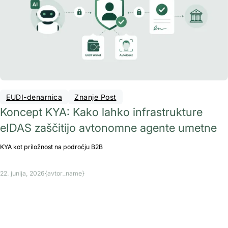
EUDI-denarnica
Znanje Post
Koncept KYA: Kako lahko infrastrukture
eIDAS zaščitijo avtonomne agente umetne
KYA kot priložnost na področju B2B
22. junija, 2026
{avtor_name}