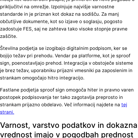
priključitvi na omrežje. Izpolnjuje najvišje varnostne
standarde in je priznan kot dokaz na sodišču. Za manj
občutljive dokumente, kot so izjave o soglasju, pogosto
zadostuje FES, saj ne zahteva tako visoke stopnje pravne
zaščite.
Številna podjetja se izogibajo digitalnim podpisom, ker se
bojijo težav pri prehodu. Vendar pa platforme, kot je sproof
sign, poenostavljajo prehod. Integracija v obstoječe sisteme
je brez težav, uporabniku prijazni vmesniki pa zaposlenim in
strankam omogočajo hitro integracijo.
Fastlane podjetja sproof sign omogoča hiter in pravno varen
postopek podpisovanja ter tako zagotavlja preprosto in
strankam prijazno obdelavo. Več informacij najdete na
tej
strani.
Varnost, varstvo podatkov in dokazna
vrednost imajo v pogodbah prednost