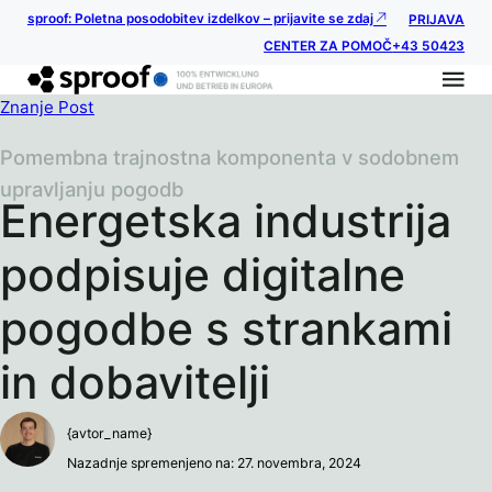
sproof: Poletna posodobitev izdelkov – prijavite se zdaj
PRIJAVA
CENTER ZA POMOČ
+43 50423
Znanje Post
Pomembna trajnostna komponenta v sodobnem
upravljanju pogodb
Energetska industrija
podpisuje digitalne
pogodbe s strankami
in dobavitelji
{avtor_name}
Nazadnje spremenjeno na: 27. novembra, 2024