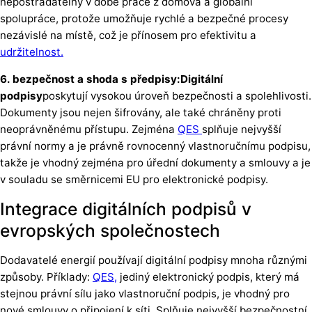
nepostradatelný v době práce z domova a globální
spolupráce, protože umožňuje rychlé a bezpečné procesy
nezávislé na místě, což je přínosem pro efektivitu a
udržitelnost.
6. bezpečnost a shoda s předpisy:Digitální
podpisy
poskytují vysokou úroveň bezpečnosti a spolehlivosti.
Dokumenty jsou nejen šifrovány, ale také chráněny proti
neoprávněnému přístupu. Zejména
QES
splňuje nejvyšší
právní normy a je právně rovnocenný vlastnoručnímu podpisu,
takže je vhodný zejména pro úřední dokumenty a smlouvy a je
v souladu se směrnicemi EU pro elektronické podpisy.
Integrace digitálních podpisů v
evropských společnostech
Dodavatelé energií používají digitální podpisy mnoha různými
způsoby. Příklady:
QES,
jediný elektronický podpis, který má
stejnou právní sílu jako vlastnoruční podpis, je vhodný pro
nové smlouvy o připojení k síti. Splňuje nejvyšší bezpečnostní