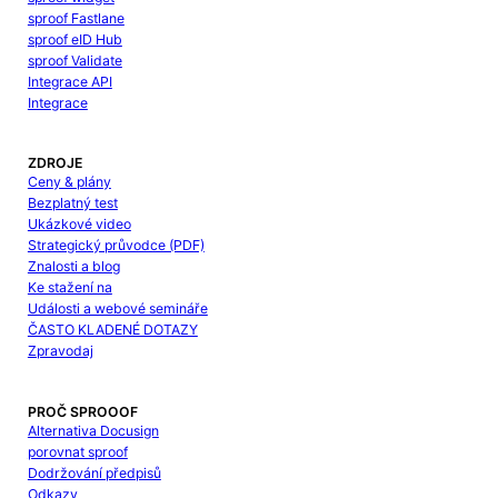
sproof Fastlane
sproof eID Hub
sproof Validate
Integrace API
Integrace
ZDROJE
Ceny & plány
Bezplatný test
Ukázkové video
Strategický průvodce (PDF)
Znalosti a blog
Ke stažení na
Události a webové semináře
ČASTO KLADENÉ DOTAZY
Zpravodaj
PROČ SPROOOF
Alternativa Docusign
porovnat sproof
Dodržování předpisů
Odkazy