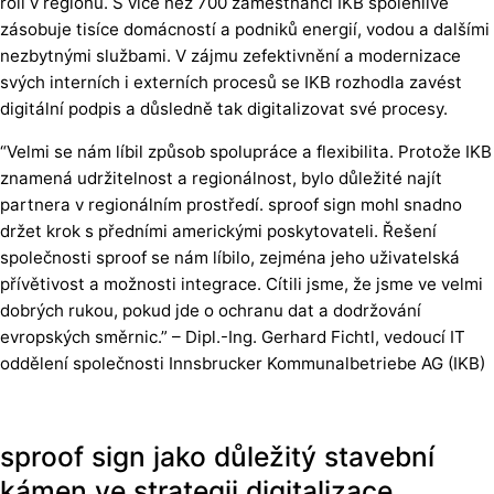
roli v regionu. S více než 700 zaměstnanci IKB spolehlivě
zásobuje tisíce domácností a podniků energií, vodou a dalšími
nezbytnými službami. V zájmu zefektivnění a modernizace
svých interních i externích procesů se IKB rozhodla zavést
digitální podpis a důsledně tak digitalizovat své procesy.
“Velmi se nám líbil způsob spolupráce a flexibilita. Protože IKB
znamená udržitelnost a regionálnost, bylo důležité najít
partnera v regionálním prostředí. sproof sign mohl snadno
držet krok s předními americkými poskytovateli. Řešení
společnosti sproof se nám líbilo, zejména jeho uživatelská
přívětivost a možnosti integrace. Cítili jsme, že jsme ve velmi
dobrých rukou, pokud jde o ochranu dat a dodržování
evropských směrnic.” – Dipl.-Ing. Gerhard Fichtl, vedoucí IT
oddělení společnosti Innsbrucker Kommunalbetriebe AG (IKB)
sproof sign jako důležitý stavební
kámen ve strategii digitalizace