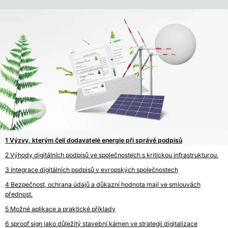
Výzvy, kterým čelí dodavatelé energie při správě podpisů
Výhody digitálních podpisů ve společnostech s kritickou infrastrukturou.
Integrace digitálních podpisů v evropských společnostech
Bezpečnost, ochrana údajů a důkazní hodnota mají ve smlouvách
přednost.
Možné aplikace a praktické příklady
sproof sign jako důležitý stavební kámen ve strategii digitalizace