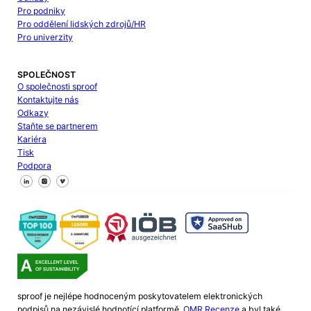
Pro podniky
Pro oddělení lidských zdrojů/HR
Pro univerzity
SPOLEČNOST
O společnosti sproof
Kontaktujte nás
Odkazy
Staňte se partnerem
Kariéra
Tisk
Podpora
Sledujte nás na Facebooku
Sledujte nás na X
Sledujte nás na LinkedIn
sproof je nejlépe hodnoceným poskytovatelem elektronických
podpisů na nezávislé hodnotící platformě.
OMR Recenze
a byl také