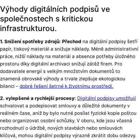
Výhody digitálních podpisů ve
společnostech s kritickou
infrastrukturou.
1. Snížení spotřeby zdrojů: Přechod
na digitální podpisy šetří
papír, tiskový materiál a snižuje náklady. Méně administrativní
práce, nižší náklady na materiál a absence potřeby úložného
prostoru díky digitální archivaci snižují zátěž firem. Pro
dodavatele energií s velkým množstvím dokumentů to
znamená obrovské výhody a trvale zlepšuje ekologickou
bilanci –
dobré řešení šetrné k životnímu prostředí.
2. vylepšené a rychlejší procesy:
Digitální podpisy umožňují
schvalovat a podepisovat smlouvy a důležité dokumenty v
reálném čase, aniž by bylo nutné posílat fyzické kopie poštou
nebo organizovat osobní schůzky. V oboru, kde jsou včasná
rozhodnutí o údržbě, nových stavbách nebo smlouvách
klíčová, mohou digitální podpisy výrazně zkrátit dobu odezvy.