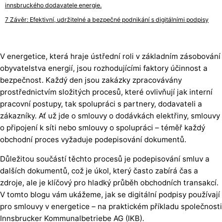
innsbruckého dodavatele energie.
Závěr: Efektivní, udržitelné a bezpečné podnikání s digitálními podpisy
V energetice, která hraje ústřední roli v základním zásobování
obyvatelstva energií, jsou rozhodujícími faktory účinnost a
bezpečnost. Každý den jsou zakázky zpracovávány
prostřednictvím složitých procesů, které ovlivňují jak interní
pracovní postupy, tak spolupráci s partnery, dodavateli a
zákazníky. Ať už jde o smlouvy o dodávkách elektřiny, smlouvy
o připojení k síti nebo smlouvy o spolupráci – téměř každý
obchodní proces vyžaduje podepisování dokumentů.
Důležitou součástí těchto procesů je podepisování smluv a
dalších dokumentů, což je úkol, který často zabírá čas a
zdroje, ale je klíčový pro hladký průběh obchodních transakcí.
V tomto blogu vám ukážeme, jak se digitální podpisy používají
pro smlouvy v energetice – na praktickém příkladu společnosti
Innsbrucker Kommunalbetriebe AG (IKB).