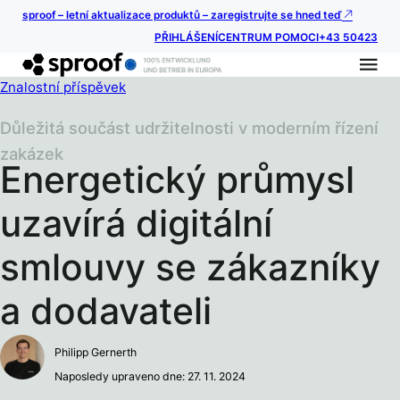
sproof – letní aktualizace produktů – zaregistrujte se hned teď
PŘIHLÁŠENÍ
CENTRUM POMOCI
+43 50423
Znalostní příspěvek
Důležitá součást udržitelnosti v moderním řízení
zakázek
Energetický průmysl
uzavírá digitální
smlouvy se zákazníky
a dodavateli
Philipp Gernerth
Naposledy upraveno dne: 27. 11. 2024