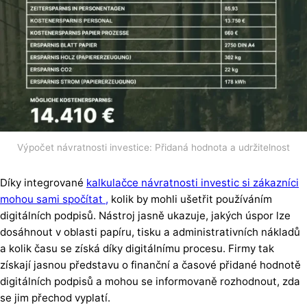
Výpočet návratnosti investice: Přidaná hodnota a udržitelnost
Díky integrované
kalkulačce návratnosti investic si zákazníci
mohou sami spočítat ,
kolik by mohli ušetřit používáním
digitálních podpisů. Nástroj jasně ukazuje, jakých úspor lze
dosáhnout v oblasti papíru, tisku a administrativních nákladů
a kolik času se získá díky digitálnímu procesu. Firmy tak
získají jasnou představu o finanční a časové přidané hodnotě
digitálních podpisů a mohou se informovaně rozhodnout, zda
se jim přechod vyplatí.