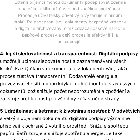
Externí příjemci mohou dokumenty podepisovat zdarma
a na několik kliknutí, často pod značkou společnosti.
Proces je uživatelsky přívětivý a vyžaduje minimum
kroků. Po podepsání jsou dokumenty bezpečně vráceny
a digitálně archivovány, čímž odpadají časově náročné
papírové procesy a celý proces je efektivnější a
bezpečnější.
4. lepší sledovatelnost a transparentnost: Digitální podpisy
umožňují úplnou sledovatelnost a zaznamenávání všech
kroků. Každý úkon v dokumentu je zdokumentován, takže
proces zůstává transparentní. Dodavatelé energie a
provozovatelé sítí mohou kdykoli nahlédnout do stavu svých
dokumentů, což snižuje počet nedorozumění a zpoždění a
zajišťuje přehlednost pro všechny zúčastněné strany.
5 Udržitelnost a šetrnost k životnímu prostředí: V odvětvích
s velkým objemem dokumentů digitální podpisy významně
přispívají k ochraně životního prostředí. Snižuje spotřebu
papíru, šetří zdroje a snižuje spotřebu energie. Je také