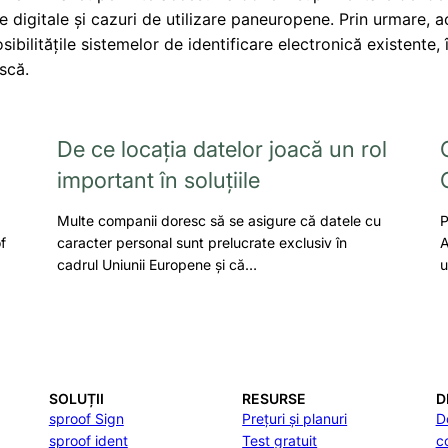
digitale și cazuri de utilizare paneuropene. Prin urmare, a
sibilitățile sistemelor de identificare electronică existente, 
ască.
De ce locația datelor joacă un rol
important în soluțiile
Multe companii doresc să se asigure că datele cu
P
f
caracter personal sunt prelucrate exclusiv în
A
cadrul Uniunii Europene și că…
u
SOLUȚII
RESURSE
D
sproof Sign
Prețuri și planuri
D
sproof ident
Test gratuit
c