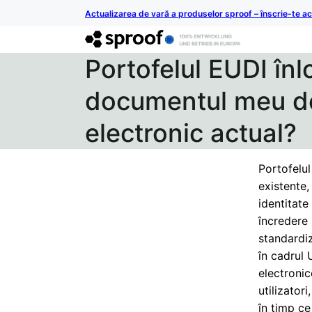
Actualizarea de vară a produselor sproof – înscrie-te 
Portofelul EUDI înl
documentul meu de
electronic actual?
Portofelul
existente,
identitate
încredere 
standardiz
în cadrul 
electronic
utilizator
în timp ce