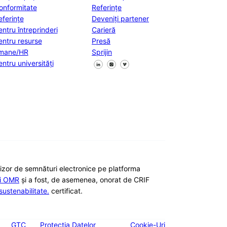
onformitate
Referințe
eferințe
Deveniți partener
entru întreprinderi
Carieră
entru resurse
Presă
mane/HR
Sprijin
Urmăriți-ne pe Facebook
Urmăriți-ne pe X
Urmăriți-ne pe LinkedIn
entru universități
nizor de semnături electronice pe platforma
ii OMR
și a fost, de asemenea, onorat de CRIF
ustenabilitate.
certificat.
GTC
Protecția Datelor
Cookie-Uri