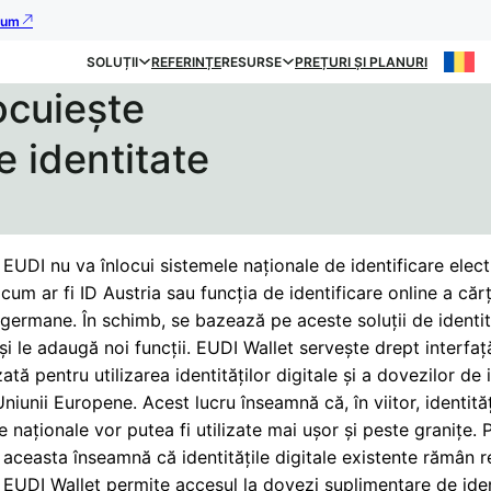
acum
SOLUȚII
REFERINȚE
RESURSE
PREȚURI ȘI PLANURI
ocuiește
 identitate
 EUDI nu va înlocui sistemele naționale de identificare elec
 cum ar fi ID Austria sau funcția de identificare online a cărț
 germane. În schimb, se bazează pe aceste soluții de identi
și le adaugă noi funcții. EUDI Wallet servește drept interfaț
ată pentru utilizarea identităților digitale și a dovezilor de 
Uniunii Europene. Acest lucru înseamnă că, în viitor, identităț
e naționale vor putea fi utilizate mai ușor și peste granițe. 
i, aceasta înseamnă că identitățile digitale existente rămân r
 EUDI Wallet permite accesul la dovezi suplimentare de iden