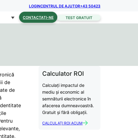
LOGIN
CENTRUL DE AJUTOR
+43 50423
CONTACTAȚI-NE
TEST GRATUIT
Calculator ROI
tronică
ii de
Calculați impactul de
tate de
mediu și economic al
ă
semnăturii electronice în
identitate
afacerea dumneavoastră.
Gratuit și fără obligații.
ile
Pentru
CALCULAȚI ROI ACUM
elevante,
titate,