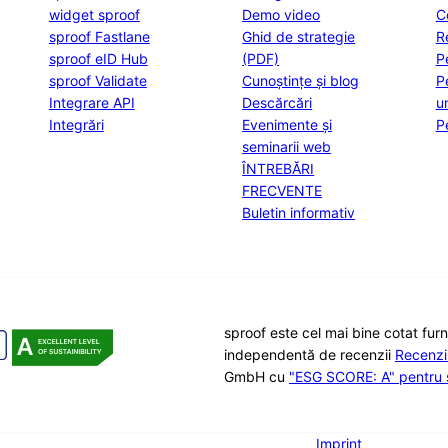
widget sproof
Demo video
C
sproof Fastlane
Ghid de strategie
R
sproof eID Hub
(PDF)
P
sproof Validate
Cunoștințe și blog
P
Integrare API
Descărcări
u
Integrări
Evenimente și
P
seminarii web
ÎNTREBĂRI
FRECVENTE
Buletin informativ
sproof este cel mai bine cotat fur
independentă de recenzii
Recenz
GmbH cu
"ESG SCORE: A" pentru s
Imprint