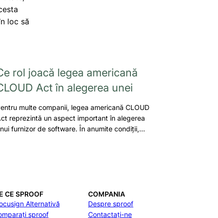
cesta
în loc să
Ce rol joacă legea americană
CLOUD Act în alegerea unei
entru multe companii, legea americană CLOUD
ct reprezintă un aspect important în alegerea
nui furnizor de software. În anumite condiții,…
E CE SPROOF
COMPANIA
ocusign Alternativă
Despre sproof
omparați sproof
Contactați-ne