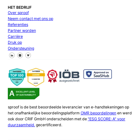
HET BEDRIJF
Over sproof
Neem contact met ons op
Referenties
Partner worden
Carrière
Druk op
Ondersteuning
Volg ons op Facebook
Volg ons op X
Volg ons op LinkedIn
sproof is de best beoordeelde leverancier van e-handtekeningen op
het onafhankelijke beoordelingsplatform
OMR beoordelingen
en werd
ook door CRIF GmbH onderscheiden met de
"ESG SCORE: A" voor
duurzaamheid.
gecertificeerd.