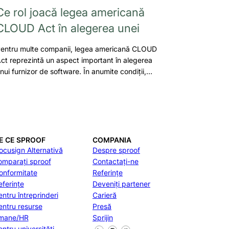
Ce rol joacă legea americană
CLOUD Act în alegerea unei
entru multe companii, legea americană CLOUD
ct reprezintă un aspect important în alegerea
nui furnizor de software. În anumite condiții,…
E CE SPROOF
COMPANIA
ocusign Alternativă
Despre sproof
omparați sproof
Contactați-ne
onformitate
Referințe
eferințe
Deveniți partener
entru întreprinderi
Carieră
entru resurse
Presă
mane/HR
Sprijin
entru universități