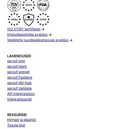
ISO 27001 sertifikaat
Infoturbepoliitika avaldus
Veebilehe juurdepääsetavuse avaldus
LAHENDUSED
sproof sign
sproof ident
sproof widget
sproof Fastlane
sproof eID Hub
sproof Validate
API integratsioon
Integratsioonid
RESSURSID
Hinnad ja plaanid
Tasuta test