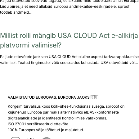
Paljud ettevõtted soovivad tagada, et isikuandmeid töödeldaks ainult Euroopa
Liidu piires ja et need alluksid Euroopa andmekaitse-eeskirjadele. sproof
töötleb andmeid…
Millist rolli mängib USA CLOUD Act e-allkirja
platvormi valimisel?
Paljude ettevõtete jaoks on USA CLOUD Act oluline aspekt tarkvarapakkumise
valimisel. Teatud tingimustel võib see seadus kohustada USA ettevõtteid või…
VALMISTATUD EUROOPAS. EUROOPA JAOKS 🇪🇺
Kõrgeim turvalisus koos kõik-ühes-funktsionaalsusega. sprooof on
kujunenud Euroopa parimaks alternatiiviks eIDAS-konformsete
digitaalallkirjade ja identiteedi kontrollimise valdkonnas.
ISO 27001 sertifitseeritud ettevõte.
100% Euroopas välja töötatud ja majutatud.