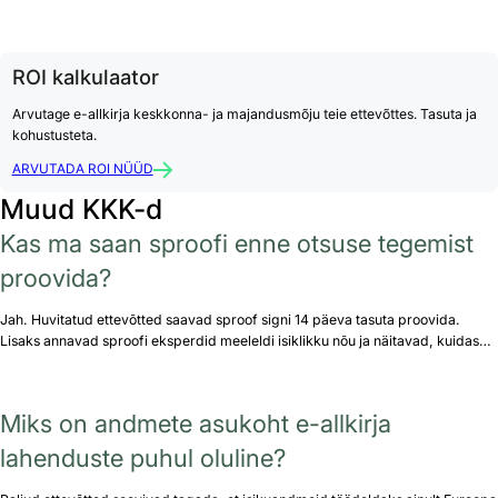
ROI kalkulaator
Arvutage e-allkirja keskkonna- ja majandusmõju teie ettevõttes. Tasuta ja
kohustusteta.
ARVUTADA ROI NÜÜD
Muud KKK-d
Kas ma saan sproofi enne otsuse tegemist
proovida?
Jah. Huvitatud ettevõtted saavad sproof signi 14 päeva tasuta proovida.
Lisaks annavad sproofi eksperdid meeleldi isiklikku nõu ja näitavad, kuidas…
Miks on andmete asukoht e-allkirja
lahenduste puhul oluline?