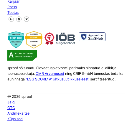
Karjäär
Press
Toetus
Jälgi meid Facebookis
Jälgi meid X
Jälgi meid LinkedInis
sproof sõltumatu ülevaatusplatvormi parimaks hinnatud e-allkirja
teenusepakkuja.
OMR Arvamused
ning CRIF GmbH tunnustas teda ka
auhinnaga
"ESG SCORE: A" jätkusuutlikkuse eest.
sertifitseeritud.
@ 2026 sproof
Jälg
GTC
Andmekaitse
Küpsised