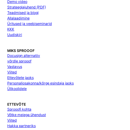
Demo video
Strateegiajuhend (PDF)
Teadmised ja blogi
Allalaadimine
Üritused ja veebiseminarid
KKK
Uudiskiri
MIKS SPROOOF
Docusign alternatiiv
võrdle sprooof
Vastavus
Viited
Ettevõtete jaoks
Personaliosakonna/kõrge esindaja jaoks
Ülikoolidele
ETTEVÕTE
Sprooofi kohta
Võtke meiega ühendust
Viited
Hakka partneriks