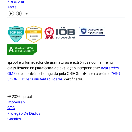
Pressiona
Apoia
Segue-nos no Facebook
Segue-nos no X
Segue-nos no LinkedIn
sproof é o fornecedor de assinaturas electrónicas com a melhor
classificação na plataforma de avaliação independente
Avaliações
OMR
e foi também distinguida pela CRIF GmbH com o prémio
"ESG
SCORE: A" para sustentabilidade.
certificada.
@ 2026 sproof
Impressão
GTC
Proteção De Dados
Cookies