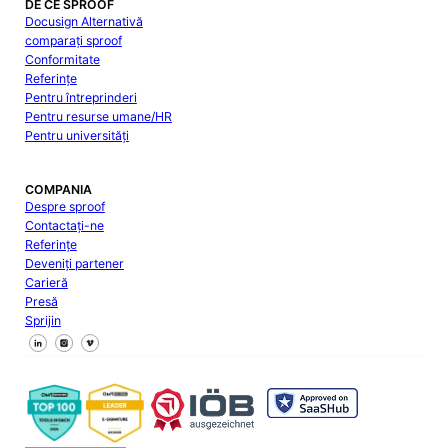
DE CE SPROOF
Docusign Alternativă
comparați sproof
Conformitate
Referințe
Pentru întreprinderi
Pentru resurse umane/HR
Pentru universități
COMPANIA
Despre sproof
Contactați-ne
Referințe
Deveniți partener
Carieră
Presă
Sprijin
Urmăriți-ne pe Facebook
Urmăriți-ne pe X
Urmăriți-ne pe LinkedIn