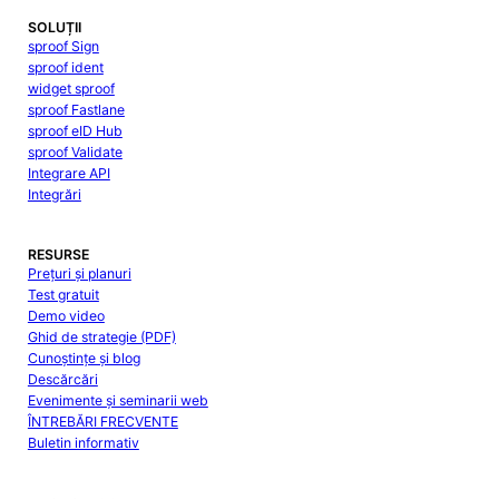
SOLUȚII
sproof Sign
sproof ident
widget sproof
sproof Fastlane
sproof eID Hub
sproof Validate
Integrare API
Integrări
RESURSE
Prețuri și planuri
Test gratuit
Demo video
Ghid de strategie (PDF)
Cunoștințe și blog
Descărcări
Evenimente și seminarii web
ÎNTREBĂRI FRECVENTE
Buletin informativ