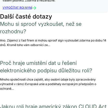
vašem podniku. Zdarma a nezávazně.
VYPOČÍTAT ROI NYNÍ
Další časté dotazy
Mohu si sproof vyzkoušet, než se
rozhodnu?
Ano. Zájemci z řad firem si mohou sproof sign vyzkoušet zdarma po dobu 14
dnů. Kromě toho vám odborníci ze…
Proč hraje umístění dat u řešení
elektronického podpisu důležitou roli?
Mnoho společností chce zajistit, aby osobní údaje byly zpracovávány
výhradně v rámci Evropské unie a podléhaly evropským předpisům o
ochraně…
Jakou roli hraje americký zákon CLOUD Act