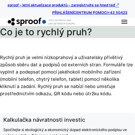
sproof – letní aktualizace produktů – zaregistrujte se hned teď
PŘIHLÁŠENÍ
CENTRUM POMOCI
+43 50423
Co je to rychlý pruh?
Rychlý pruh je velmi nízkoprahový a uživatelsky přívětivý
způsob sběru dat a podpisů od externích stran. Formuláře lze
vyplnit a podepsat pomocí jakéhokoli mobilního zařízení
(mobilní telefon, chytrý telefon, tablet) pomocí několika
kliknutí a zadání. Rychlý pruh se nabízí nebo umisťuje
prostřednictvím odkazu, QR kódu nebo útržku kódu.
Kalkulačka návratnosti investic
Spočítejte si ekologický a ekonomický dopad elektronického podpisu ve