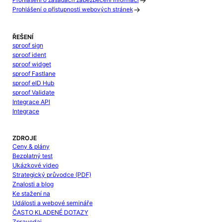
Prohlášení o zásadách zabezpečení informací
Prohlášení o přístupnosti webových stránek
ŘEŠENÍ
sproof sign
sproof ident
sproof widget
sproof Fastlane
sproof eID Hub
sproof Validate
Integrace API
Integrace
ZDROJE
Ceny & plány
Bezplatný test
Ukázkové video
Strategický průvodce (PDF)
Znalosti a blog
Ke stažení na
Události a webové semináře
ČASTO KLADENÉ DOTAZY
Zpravodaj