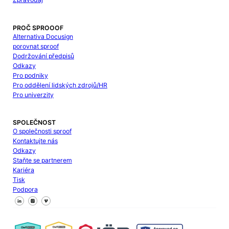
PROČ SPROOOF
Alternativa Docusign
porovnat sproof
Dodržování předpisů
Odkazy
Pro podniky
Pro oddělení lidských zdrojů/HR
Pro univerzity
SPOLEČNOST
O společnosti sproof
Kontaktujte nás
Odkazy
Staňte se partnerem
Kariéra
Tisk
Podpora
Sledujte nás na Facebooku
Sledujte nás na X
Sledujte nás na LinkedIn