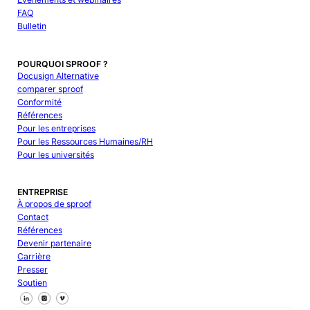
FAQ
Bulletin
POURQUOI SPROOF ?
Docusign Alternative
comparer sproof
Conformité
Références
Pour les entreprises
Pour les Ressources Humaines/RH
Pour les universités
ENTREPRISE
À propos de sproof
Contact
Références
Devenir partenaire
Carrière
Presser
Soutien
Suivez-nous sur Facebook
Suivez-nous sur X
Suivez-nous sur LinkedIn