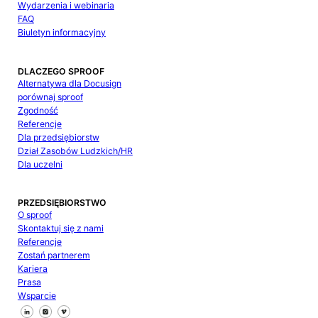
Wydarzenia i webinaria
FAQ
Biuletyn informacyjny
DLACZEGO SPROOF
Alternatywa dla Docusign
porównaj sproof
Zgodność
Referencje
Dla przedsiębiorstw
Dział Zasobów Ludzkich/HR
Dla uczelni
PRZEDSIĘBIORSTWO
O sproof
Skontaktuj się z nami
Referencje
Zostań partnerem
Kariera
Prasa
Wsparcie
Śledź nas na Facebooku
Śledź nas na X
Śledź nas na LinkedIn