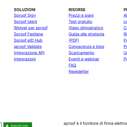
SOLUZIONI
RISORSE
P
Sproof Sign
Prezzi e piani
A
Sproof Ident
Test gratuito
c
Widget per sproof
Video dimostrativo
C
Sproof Fastlane
Guida alla strategia
R
Sproof eID Hub
(PDF)
P
sproof Validate
Conoscenza e blog
P
Integrazione API
Scaricamento
U
Integrazioni
Eventi e webinar
Pe
FAQ
Newsletter
sproof è il fornitore di firma elett