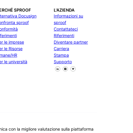
ERCHÉ SPROOF
L'AZIENDA
lternativa Docusign
Informazioni su
onfronta sproof
sproof
onformità
Contattateci
iferimenti
Riferimenti
er le imprese
Diventare partner
er le Risorse
Carriera
mane/HR
Stampa
r le università
Supporto
Seguici su Facebook
Seguici su X
Seguici su LinkedIn
ronica con la migliore valutazione sulla piattaforma