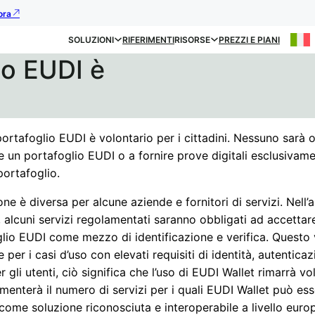
ora
SOLUZIONI
RIFERIMENTI
RISORSE
PREZZI E PIANI
io EUDI è
portafoglio EUDI è volontario per i cittadini. Nessuno sarà 
re un portafoglio EUDI o a fornire prove digitali esclusivam
 portafoglio.
one è diversa per alcune aziende e fornitori di servizi. Nell’
 alcuni servizi regolamentati saranno obbligati ad accettare
glio EUDI come mezzo di identificazione e verifica. Questo 
e per i casi d’uso con elevati requisiti di identità, autentica
er gli utenti, ciò significa che l’uso di EUDI Wallet rimarrà vo
enterà il numero di servizi per i quali EUDI Wallet può es
 come soluzione riconosciuta e interoperabile a livello euro