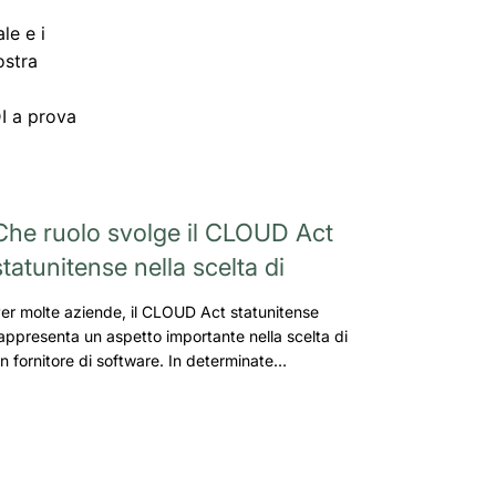
le e i
ostra
l
DI a prova
Che ruolo svolge il CLOUD Act
statunitense nella scelta di
er molte aziende, il CLOUD Act statunitense
appresenta un aspetto importante nella scelta di
n fornitore di software. In determinate…