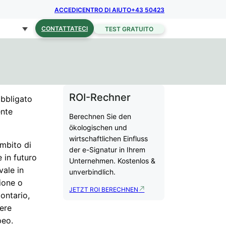
ACCEDI
CENTRO DI AIUTO
+43 50423
CONTATTATECI
TEST GRATUITO
ROI-Rechner
obbligato
ente
Berechnen Sie den
ökologischen und
wirtschaftlichen Einfluss
ambito di
der e-Signatur in Ihrem
 in futuro
Unternehmen. Kostenlos &
vale in
unverbindlich.
zione o
JETZT ROI BERECHNEN
lontario,
sere
peo.