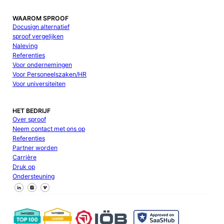
WAAROM SPROOF
Docusign alternatief
sproof vergelijken
Naleving
Referenties
Voor ondernemingen
Voor Personeelszaken/HR
Voor universiteiten
HET BEDRIJF
Over sproof
Neem contact met ons op
Referenties
Partner worden
Carrière
Druk op
Ondersteuning
Volg ons op Facebook
Volg ons op X
Volg ons op LinkedIn