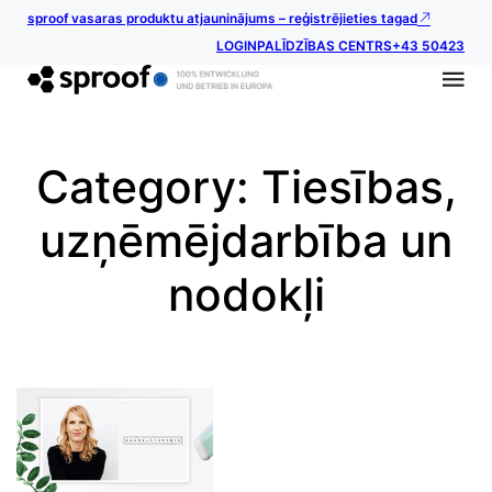
sproof vasaras produktu atjauninājums – reģistrējieties tagad
LOGIN
PALĪDZĪBAS CENTRS
+43 50423
Category:
Tiesības,
uzņēmējdarbība un
nodokļi