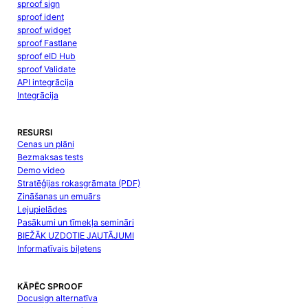
sproof sign
sproof ident
sproof widget
sproof Fastlane
sproof eID Hub
sproof Validate
API integrācija
Integrācija
RESURSI
Cenas un plāni
Bezmaksas tests
Demo video
Stratēģijas rokasgrāmata (PDF)
Zināšanas un emuārs
Lejupielādes
Pasākumi un tīmekļa semināri
BIEŽĀK UZDOTIE JAUTĀJUMI
Informatīvais biļetens
KĀPĒC SPROOF
Docusign alternatīva