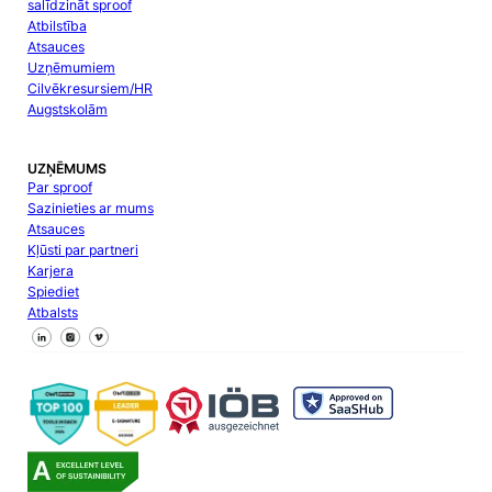
salīdzināt sproof
Atbilstība
Atsauces
Uzņēmumiem
Cilvēkresursiem/HR
Augstskolām
UZŅĒMUMS
Par sproof
Sazinieties ar mums
Atsauces
Kļūsti par partneri
Karjera
Spiediet
Atbalsts
Sekojiet mums Facebook
Sekojiet mums X
Sekojiet mums LinkedIn