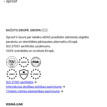
- sproof
RAŽOTS EIROPĀ. EIROPAI 🇪🇺
Sproof ir kļuvis par labāko eIDAS prasībām atbilstošu digitālo
parakstu un identitātes pārbaudes alternatīvu Eiropā.
ISO 27001 sertificēts uzņēmums.
100% izstrādāts un izvietots Eiropā.
ISO 27001 sertifikāts
Informācijas drošības politikas paziņojums
Tīmekļa vietnes pieejamības paziņojums
RISINĀJUMI