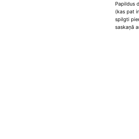
Papildus 
(kas pat i
spilgti pi
saskaņā ar