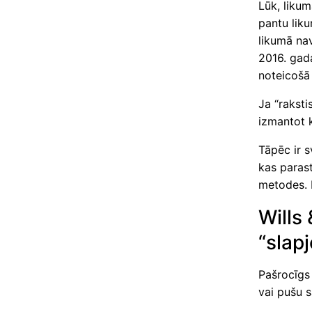
Lūk, likum
pantu liku
likumā nav
2016. gada
noteicošā 
Ja “raksti
izmantot k
Tāpēc ir s
kas parast
metodes. D
Wills
“slap
Pašrocīgs 
vai pušu s