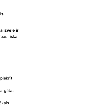
is
a izvēle ir
ības riska
piekrīt
sargātas
ākais