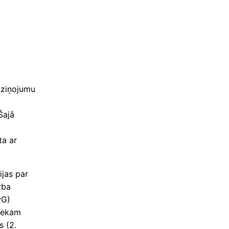
aziņojumu
Šajā
ta ar
ijas par
rba
wG)
niekam
s (2.