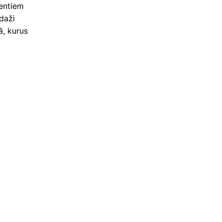
entiem
 daži
ā, kurus