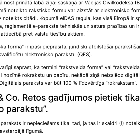
ā nostiprinātā labā ziņa: saskaņā ar Vācijas Civilkodeksa (
mā noteikto rakstisko formu var aizstāt ar elektronisko for
 noteikts citādi. Kopumā eIDAS regula, kas visā Eiropā ir 
, reglamentē e-paraksta tehniskās un satura prasības un ir
attiecībā pret valstu tiesību aktiem.
skā forma” ir īpaši pieprasīta, juridiski atbilstošai parakstīša
valificētu elektronisko parakstu (QES).
varīgi saprast, ka termini “rakstveida forma” vai “rakstveida
i nozīmē rokrakstu un papīru, nekādā ziņā neizslēdz digitā
igitālais paraksts var būt 100 % līdzvērtīgs “rokrakstam”.
 & Co. Retos gadījumos pietiek tika
jo parakstu”.
paraksts ir nepieciešams tikai tad, ja tas ir skaidri (!) notei
avstarpējā līgumā.