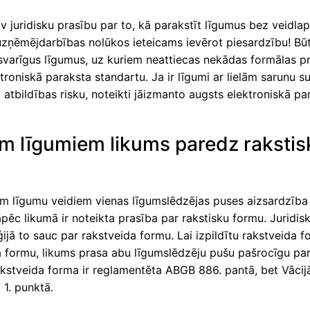
v juridisku prasību par to, kā parakstīt līgumus bez veidlap
zņēmējdarbības nolūkos ieteicams ievērot piesardzību! Būt
svarīgus līgumus, uz kuriem neattiecas nekādas formālas pr
troniskā paraksta standartu. Ja ir līgumi ar lielām sarunu
 atbildības risku, noteikti jāizmanto augsts elektroniskā pa
m līgumiem likums paredz rakstis
u
m līgumu veidiem vienas līgumslēdzējas puses aizsardzība i
āpēc likumā ir noteikta prasība par rakstisku formu. Juridis
ijā to sauc par rakstveida formu. Lai izpildītu rakstveida f
a formu, likums prasa abu līgumslēdzēju pušu pašrocīgu par
rakstveida forma ir reglamentēta ABGB 886. pantā, bet Vāci
 1. punktā.