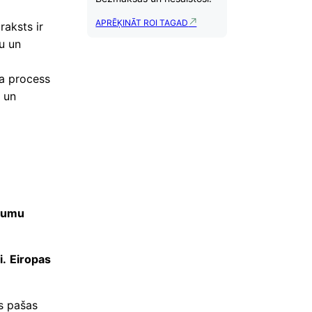
APRĒĶINĀT ROI TAGAD
raksts ir
u un
ta process
 un
gumu
i.
Eiropas
s pašas