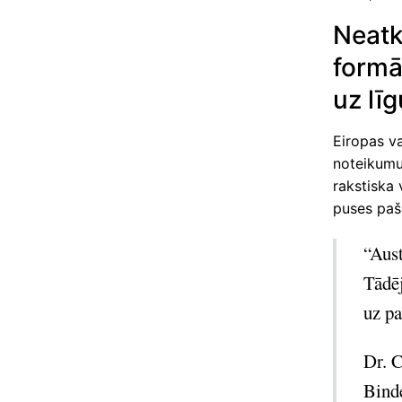
Neatka
formā
uz lī
Eiropas va
noteikumu 
rakstiska 
puses paš
“Aust
Tādēj
uz pa
Dr. 
Bind