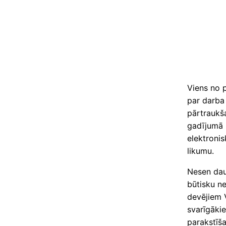
Viens no 
par darba 
pārtraukša
gadījumā 
elektroni
likumu.
Nesen daud
būtisku ne
devējiem 
svarīgākie
parakstīš