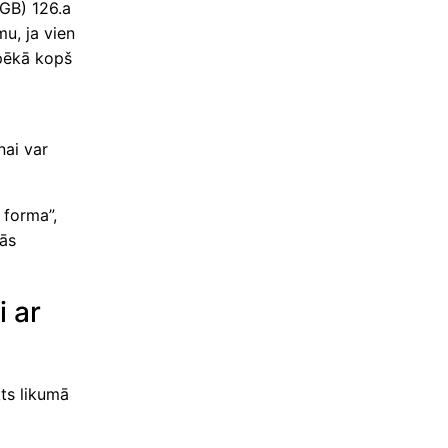
BGB) 126.a
mu, ja vien
spēkā kopš
nai var
 forma”,
lās
i ar
kts likumā