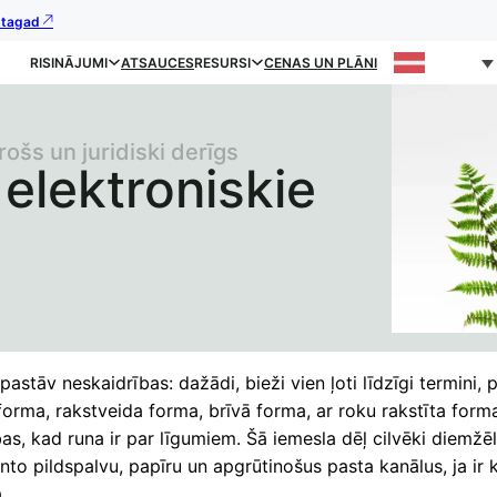
s tagad
RISINĀJUMI
ATSAUCES
RESURSI
CENAS UN PLĀNI
rošs un juridiski derīgs
 elektroniskie
astāv neskaidrības: dažādi, bieži vien ļoti līdzīgi termini,
forma, rakstveida forma, brīvā forma, ar roku rakstīta form
as, kad runa ir par līgumiem. Šā iemesla dēļ cilvēki diemžē
nto pildspalvu, papīru un apgrūtinošus pasta kanālus, ja ir 
.