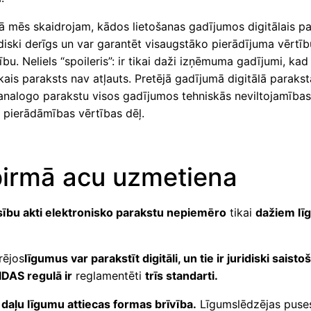
ā mēs skaidrojam, kādos lietošanas gadījumos digitālais pa
diski derīgs un var garantēt visaugstāko pierādījuma vērtīb
bu. Neliels “spoileris”: ir tikai daži izņēmuma gadījumi, kad
kais paraksts nav atļauts. Pretējā gadījumā digitālā paraks
 analogo parakstu visos gadījumos tehniskās neviltojamības
 pierādāmības vērtības dēļ.
irmā acu uzmetiena
esību akti elektronisko parakstu nepiemēro
tikai
dažiem lī
rējos
līgumus var parakstīt digitāli, un tie ir juridiski saistoš
DAS regulā ir
reglamentēti
trīs standarti.
 daļu līgumu attiecas formas brīvība.
Līgumslēdzējas puse