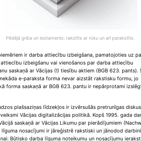
Pēdējā griba un testaments: rakstīts ar roku un arī parakstīts.
piemēriem ir darba attiecību izbeigšana, pamatojoties uz p
attiecību izbeigšanu vai vienošanos par darba attiecību
nu saskaņā ar Vācijas (!) tiesību aktiem (BGB 623. pants). 
nekāda e-paraksta forma nevar aizstāt rakstisku formu, jo
skā forma saskaņā ar BGB 623. pantu ir nepārprotami izslēg
zos plašsaziņas līdzekļos ir izvērsušās pretrunīgas diskus
veiksmi Vācijas digitalizācijas politikā. Kopš 1995. gada da
Vācijā saskaņā ar Vācijas Likumu par pierādījumiem (Nach
 līguma nosacījumi ir jāreģistrē rakstiski un jānodod darbi
anai: Būtisko darba līguma noteikumu un nosacījumu ierakst