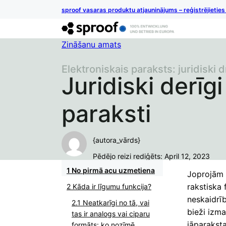
sproof vasaras produktu atjauninājums – reģistrējietie
Zināšanu amats
Elektroniskais paraksts: juridiski d
Juridiski derīgi
paraksti
{autora_vārds}
Pēdējo reizi rediģēts: April 12, 2023
No pirmā acu uzmetiena
Joprojām p
rakstiska 
Kāda ir līgumu funkcija?
neskaidrīb
Neatkarīgi no tā, vai
bieži izma
tas ir analogs vai ciparu
jāparaksta
formāts: ko nozīmē