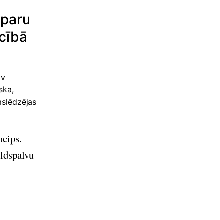
iparu
ecībā
av
ska,
mslēdzējas
ncips.
ildspalvu