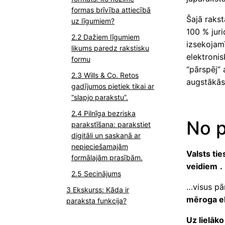
formas brīvība attiecībā
Šajā rakst
uz līgumiem?
100 % juri
Dažiem līgumiem
izsekojamī
likums paredz rakstisku
elektronis
formu
“pārspēj”
Wills & Co. Retos
augstākās
gadījumos pietiek tikai ar
“slapjo parakstu”.
Pilnīga bezriska
No p
parakstīšana: parakstiet
digitāli un saskaņā ar
nepieciešamajām
Valsts ti
formālajām prasībām.
veidiem
.
Secinājums
…visus pā
Ekskurss: Kāda ir
mēroga eI
paraksta funkcija?
Uz lielāko