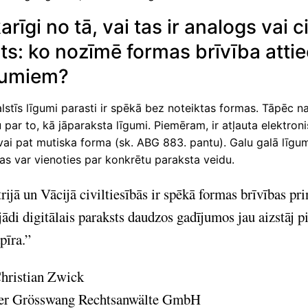
rīgi no tā, vai tas ir analogs vai c
ts: ko nozīmē formas brīvība atti
gumiem?
lstīs līgumi parasti ir spēkā bez noteiktas formas. Tāpēc n
par to, kā jāparaksta līgumi. Piemēram, ir atļauta elektroni
vai pat mutiska forma (sk. ABG 883. pantu). Galu galā līgu
as var vienoties par konkrētu paraksta veidu.
rijā un Vācijā civiltiesībās ir spēkā formas brīvības pri
ādi digitālais paraksts daudzos gadījumos jau aizstāj p
pīra.”
Christian Zwick
er Grösswang Rechtsanwälte GmbH