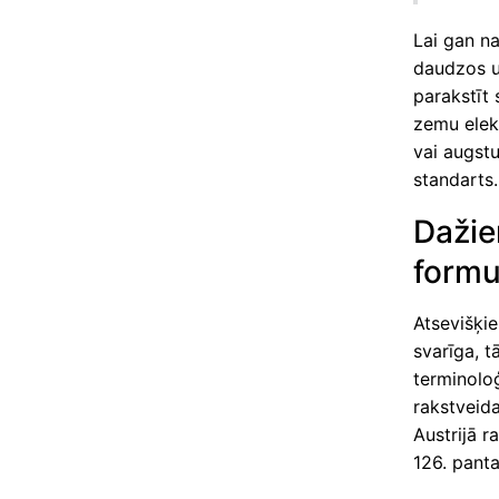
Lai gan na
daudzos u
parakstīt 
zemu elek
vai augstu
standarts.
Dažie
form
Atsevišķie
svarīga, t
terminoloģ
rakstveid
Austrijā 
126. panta