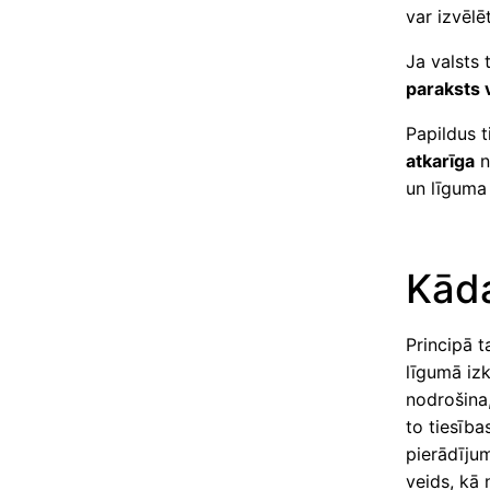
var izvēlē
Ja valsts 
paraksts 
Papildus 
atkarīga
un līguma
Kāda
Principā t
līgumā iz
nodrošina,
to tiesība
pierādījum
veids, kā n