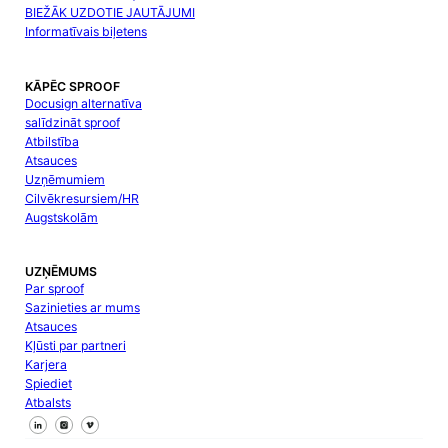
BIEŽĀK UZDOTIE JAUTĀJUMI
Informatīvais biļetens
KĀPĒC SPROOF
Docusign alternatīva
salīdzināt sproof
Atbilstība
Atsauces
Uzņēmumiem
Cilvēkresursiem/HR
Augstskolām
UZŅĒMUMS
Par sproof
Sazinieties ar mums
Atsauces
Kļūsti par partneri
Karjera
Spiediet
Atbalsts
Sekojiet mums Facebook
Sekojiet mums X
Sekojiet mums LinkedIn