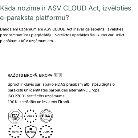
Kāda nozīme ir ASV CLOUD Act, izvēloties
e-paraksta platformu?
Daudziem uzņēmumiem ASV CLOUD Act ir svarīgs aspekts, izvēloties
programmatūras piegādātāju. Noteiktos apstākļos šis likums var uzlikt
pienākumu ASV uzņēmumiem…
RAŽOTS EIROPĀ. EIROPAI 🇪🇺
Sproof ir kļuvis par labāko eIDAS prasībām atbilstošu digitālo
parakstu un identitātes pārbaudes alternatīvu Eiropā.
ISO 27001 sertificēts uzņēmums.
100% izstrādāts un izvietots Eiropā.