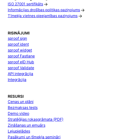
ISO 27001 sertifikāts
Informācijas drošības politikas paziņojums
Tīmekļa vietnes pieejamības paziņojums
RISINĀJUMI
sproof sign
sproof ident
sproof widget
sproof Fastlane
sproof eID Hub
sproof Validate
API integrācija
Integrācija
RESURSI
Cenas un plāni
Bezmaksas tests
Demo video
Stratēģijas rokasgrāmata (PDF)
Zināšanas un emuārs
Lejupielādes
Pasākumi un tīmekļa semināri