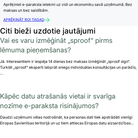
Aprēķiniet e-paraksta ietekmi uz vidi un ekonomiku savā uzņēmumā. Bez
maksas un bez saistībām.
APRĒĶINĀT ROI TAGAD
Citi bieži uzdotie jautājumi
Vai es varu izmēģināt „sproof“ pirms
lēmuma pieņemšanas?
Jā. Interesentiem ir iespēja 14 dienas bez maksas izmēģināt „sproof sign“.
Turklāt „sproof“ eksperti labprāt sniegs individuālas konsultācijas un parādīs,
…
Kāpēc datu atrašanās vietai ir svarīga
nozīme e-paraksta risinājumos?
Daudzi uzņēmumi vēlas nodrošināt, ka personas dati tiek apstrādāti vienīgi
Eiropas Savienības teritorijā un uz tiem attiecas Eiropas datu aizsardzības…