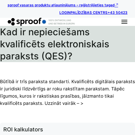
sproof vasaras produktu atjauninājums – reģistrējieties tagad
LOGIN
PALĪDZĪBAS CENTRS
+43 50423
Kad ir nepieciešams
kvalificēts elektroniskais
paraksts (QES)?
Būtībā ir trīs paraksta standarti. Kvalificēts digitālais paraksts
ir juridiski līdzvērtīgs ar roku rakstītam parakstam. Tāpēc
līgumos, kuros ir rakstiskas prasības, jāizmanto tikai
kvalificēts paraksts. Uzzināt vairāk – >
ROI kalkulators