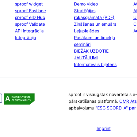
sproof widget
Demo video
At
sproof Fastlane
Stratēģijas
A
sproof eID Hub
rokasgrāmata (PDF)
U
sproof Validate
Zināšanas un emuārs
C
API integrācija
Lejupielādes
A
Integrācija
Pasākumi un tīmekļa
semināri
BIEŽĀK UZDOTIE
JAUTĀJUMI
Informatīvais biļetens
sproof ir visaugstāk novērtētais 
pārskatīšanas platformā.
OMR Ats
apbalvojumu
"ESG SCORE: A" par i
Imprint