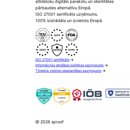
atbilstošu digitālo parakstu un identitātes
pārbaudes alternatīvu Eiropā.
ISO 27001 sertificēts uzņēmums.
100% izstrādāts un izvietots Eiropā.
ISO 27001 sertifikāts
Informācijas drošības politikas paziņojums
Tīmekļa vietnes pieejamības paziņojums
@ 2026 sproof