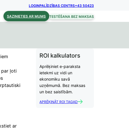
LOGIN
PALĪDZĪBAS CENTRS
+43 50423
SAZINIETIES AR MUMS
TESTĒŠANA BEZ MAKSAS
ROI kalkulators
diem
Aprēķiniet e-paraksta
par ļoti
ietekmi uz vidi un
es
ekonomiku savā
rptautiski
uzņēmumā. Bez maksas
un bez saistībām.
APRĒĶINĀT ROI TAGAD
stiet ar