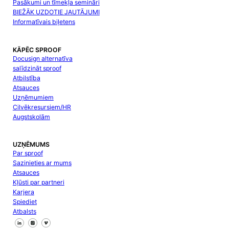
Pasākumi un tīmekļa semināri
BIEŽĀK UZDOTIE JAUTĀJUMI
Informatīvais biļetens
KĀPĒC SPROOF
Docusign alternatīva
salīdzināt sproof
Atbilstība
Atsauces
Uzņēmumiem
Cilvēkresursiem/HR
Augstskolām
UZŅĒMUMS
Par sproof
Sazinieties ar mums
Atsauces
Kļūsti par partneri
Karjera
Spiediet
Atbalsts
Sekojiet mums Facebook
Sekojiet mums X
Sekojiet mums LinkedIn