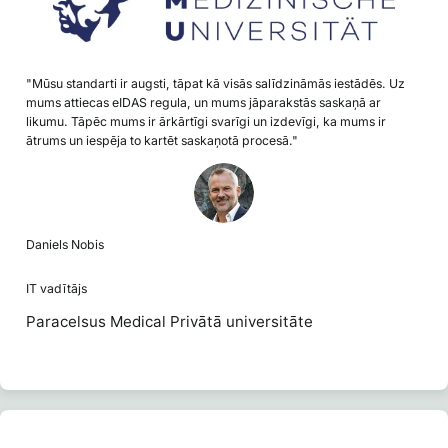
"Mūsu standarti ir augsti, tāpat kā visās salīdzināmās iestādēs. Uz
mums attiecas eIDAS regula, un mums jāparakstās saskaņā ar
likumu. Tāpēc mums ir ārkārtīgi svarīgi un izdevīgi, ka mums ir
ātrums un iespēja to kartēt saskaņotā procesā."
Daniels Nobis
IT vadītājs
Paracelsus Medical Privātā universitāte