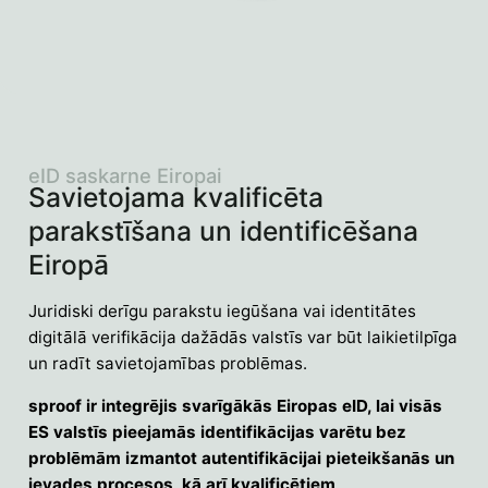
eID saskarne Eiropai
Savietojama kvalificēta
parakstīšana un identificēšana
Eiropā
Juridiski derīgu parakstu iegūšana vai identitātes
digitālā verifikācija dažādās valstīs var būt laikietilpīga
un radīt savietojamības problēmas.
sproof ir integrējis svarīgākās Eiropas eID, lai visās
ES valstīs pieejamās identifikācijas varētu bez
problēmām izmantot autentifikācijai pieteikšanās un
ievades procesos, kā arī kvalificētiem