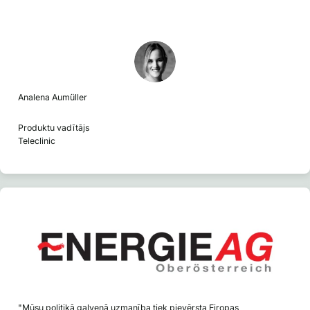
Analena Aumüller
Produktu vadītājs
Teleclinic
"Mūsu politikā galvenā uzmanība tiek pievērsta Eiropas