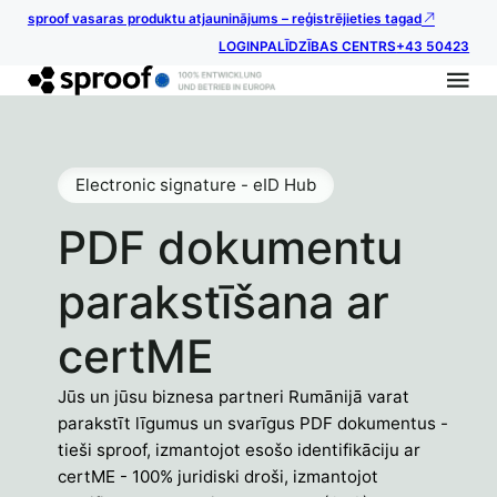
sproof vasaras produktu atjauninājums – reģistrējieties tagad
LOGIN
PALĪDZĪBAS CENTRS
+43 50423
Electronic signature - eID Hub
PDF dokumentu
parakstīšana ar
certME
Jūs un jūsu biznesa partneri Rumānijā varat
parakstīt līgumus un svarīgus PDF dokumentus -
tieši sproof, izmantojot esošo identifikāciju ar
certME - 100% juridiski droši, izmantojot