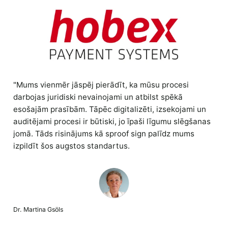
"Mums vienmēr jāspēj pierādīt, ka mūsu procesi
darbojas juridiski nevainojami un atbilst spēkā
esošajām prasībām. Tāpēc digitalizēti, izsekojami un
auditējami procesi ir būtiski, jo īpaši līgumu slēgšanas
jomā. Tāds risinājums kā sproof sign palīdz mums
izpildīt šos augstos standartus.
Dr. Martina Gsöls