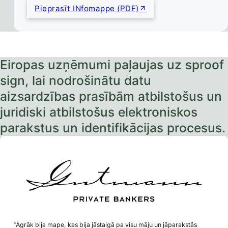
Pieprasīt INfomappe (PDF)
Eiropas uzņēmumi paļaujas uz sproof
sign, lai nodrošinātu datu
aizsardzības prasībām atbilstošus un
juridiski atbilstošus elektroniskos
parakstus un identifikācijas procesus.
"Agrāk bija mape, kas bija jāstaigā pa visu māju un jāparakstās