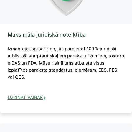
Maksimāla juridiskā noteiktība
Izmantojot sproof sign, jūs parakstat 100 % juridiski
atbilstoši starptautiskajiem parakstu likumiem, tostarp
eIDAS un FDA. Mūsu risinājums atbalsta visus
izplatītos paraksta standartus, piemēram, EES, FES
vai QES.
UZZINĀT VAIRĀK