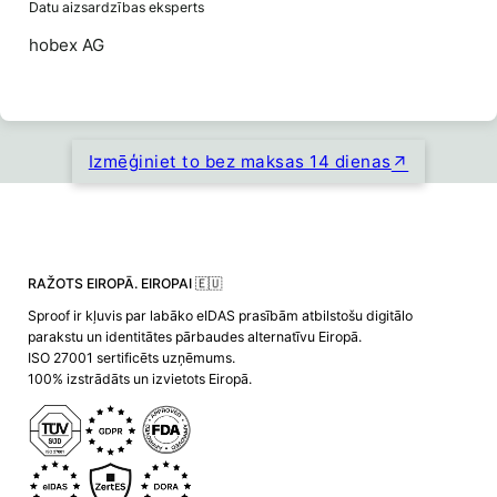
Datu aizsardzības eksperts
hobex AG
Izmēģiniet to bez maksas 14 dienas
RAŽOTS EIROPĀ. EIROPAI 🇪🇺
Sproof ir kļuvis par labāko eIDAS prasībām atbilstošu digitālo
parakstu un identitātes pārbaudes alternatīvu Eiropā.
ISO 27001 sertificēts uzņēmums.
100% izstrādāts un izvietots Eiropā.