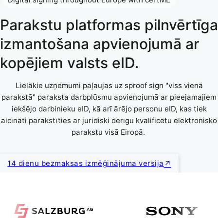
Parakstu platformas pilnvērtīga
izmantošana apvienojumā ar
kopējiem valsts eID.
Lielākie uzņēmumi paļaujas uz sproof sign "viss vienā
parakstā" paraksta darbplūsmu apvienojumā ar pieejamajiem
iekšējo darbinieku eID, kā arī ārējo personu eID, kas tiek
aicināti parakstīties ar juridiski derīgu kvalificētu elektronisko
parakstu visā Eiropā.
14 dienu bezmaksas izmēģinājuma versija