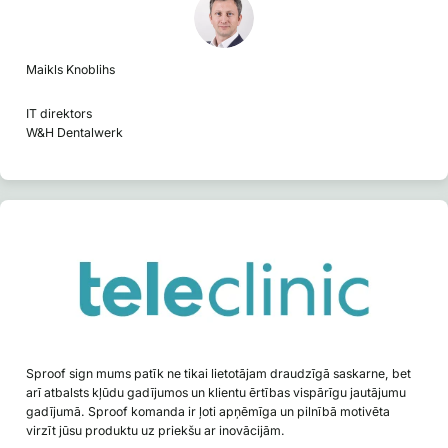
Maikls Knoblihs
IT direktors
W&H Dentalwerk
Sproof sign mums patīk ne tikai lietotājam draudzīgā saskarne, bet
arī atbalsts kļūdu gadījumos un klientu ērtības vispārīgu jautājumu
gadījumā. Sproof komanda ir ļoti apņēmīga un pilnībā motivēta
virzīt jūsu produktu uz priekšu ar inovācijām.