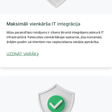
Maksimāli vienkārša IT integrācija
Mūsu parakstītais risinājums ir zibens ātrumā integrējams jebkurā IT
infrastruktūrā. Pateicoties vienkāršākajai saskarnei, jūsu komandai,
ārējām pusēm vai klientiem nav nepieciešama nekāda apmācība.
UZZINĀT VAIRĀK