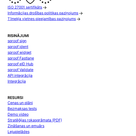
ISO 27001 sertifikāts
Informācijas drošības politikas paziņojums
Tīmekļa vietnes pieejamības paziņojums
RISINĀJUMI
sproof sign
sproof ident
sproof widget
sproof Fastlane
sproof eID Hub
sproof Validate
API integrācija
Integrācija
RESURSI
Cenas un plāni
Bezmaksas tests
Demo video
Stratēģijas rokasgrāmata (PDF)
Zināšanas un emuārs
Lejupielādes