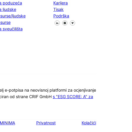
a poduzeća
Karijera
a ljudske
Tisak
esurse/ljudske
Podrška
Pratite nas na Facebooku
Pratite nas na X
Pratite nas na LinkedInu
esurse
a sveučilišta
telj e-potpisa na neovisnoj platformi za ocjenjivanje
ficiran od strane CRIF GmbH
s "ESG SCORE: A" za
MINIMA
Privatnost
Kolačići