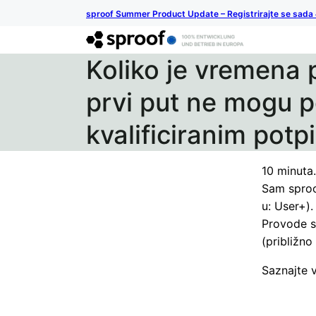
sproof Summer Product Update – Registrirajte se sada
Koliko je vremena 
prvi put ne mogu p
kvalificiranim pot
10 minuta
Sam sproof
u: User+).
Provode se
(približno
Saznajte vi