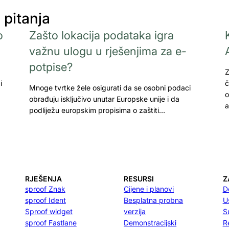
 pitanja
o
Zašto lokacija podataka igra
važnu ulogu u rješenjima za e-
potpise?
Z
i
č
Mnoge tvrtke žele osigurati da se osobni podaci
o
obrađuju isključivo unutar Europske unije i da
a
podliježu europskim propisima o zaštiti…
RJEŠENJA
RESURSI
Z
sproof Znak
Cijene i planovi
D
sproof Ident
Besplatna probna
U
Sproof widget
verzija
S
sproof Fastlane
Demonstracijski
R