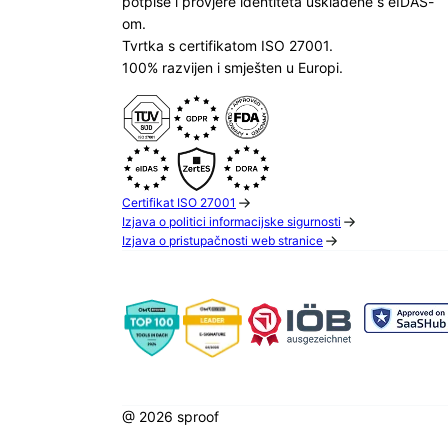
potpise i provjere identiteta usklađene s eIDAS-
om.
Tvrtka s certifikatom ISO 27001.
100% razvijen i smješten u Europi.
Certifikat ISO 27001
Izjava o politici informacijske sigurnosti
Izjava o pristupačnosti web stranice
@ 2026 sproof