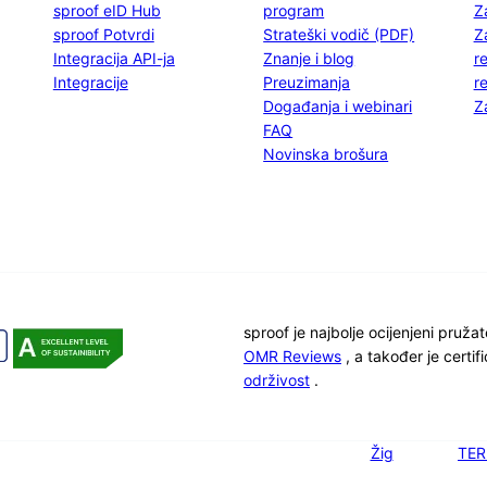
sproof eID Hub
program
Z
sproof Potvrdi
Strateški vodič (PDF)
Z
Integracija API-ja
Znanje i blog
r
Integracije
Preuzimanja
r
Događanja i webinari
Z
FAQ
Novinska brošura
sproof je najbolje ocijenjeni pruža
OMR Reviews
, a također je certi
održivost
.
Žig
TER