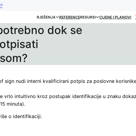
RJEŠENJA
REFERENCE
RESURSI
CIJENE I PLANOVI
potrebno dok se
otpisati
pisom?
.
 sign nudi interni kvalificirani potpis za poslovne korisnik
 vrlo intuitivno kroz postupak identifikacije u znaku doka
 15 minuta).
še o identifikaciji.