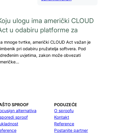
Koju ulogu ima američki CLOUD
Act u odabiru platforme za
a mnoge tvrtke, američki CLOUD Act važan je
imbenik pri odabiru pružatelja softvera. Pod
dređenim uvjetima, zakon može obvezati
meričke…
AŠTO SPROOF
PODUZEĆE
ocusign alternativa
O sproofu
sporedi sproof
Kontakt
ukladnost
Reference
eference
Postanite partner