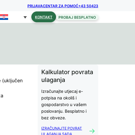
PRIJAVA
CENTAR ZA POMOĆ
+43 50423
KONTAKT
PROBAJ BESPLATNO
Kalkulator povrata
ulaganja
e (uključen
Izračunajte utjecaj e-
za
potpisa na okoliš i
gospodarstvo u vašem
poslovanju. Besplatno i
bez obveze.
IZRAČUNAJTE POVRAT
ULAGANJA SADA