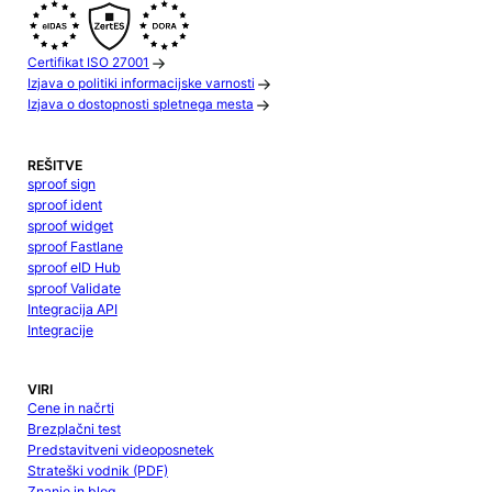
Certifikat ISO 27001
Izjava o politiki informacijske varnosti
Izjava o dostopnosti spletnega mesta
REŠITVE
sproof sign
sproof ident
sproof widget
sproof Fastlane
sproof eID Hub
sproof Validate
Integracija API
Integracije
VIRI
Cene in načrti
Brezplačni test
Predstavitveni videoposnetek
Strateški vodnik (PDF)
Znanje in blog