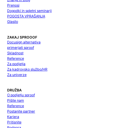
Prenosi
Dogodki in spletni seminarji
POGOSTA VPRAŠANJA
Glasilo
ZAKAJ SPROOOF
Docusign alternativa
primerjati sproof
Skladnost
Reference
Za podjetja
Za kadrovsko službo/HR
Za univerze
DRUŽBA
O podjetju sproof
Pišite nam
Reference
Postanite partner
Kariera
Pritisnite
Podpora