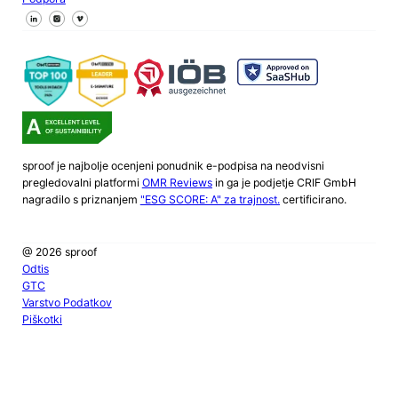
Sledite nam na Facebooku
Sledite nam na X
Sledite nam na LinkedInu
sproof je najbolje ocenjeni ponudnik e-podpisa na neodvisni
pregledovalni platformi
OMR Reviews
in ga je podjetje CRIF GmbH
nagradilo s priznanjem
"ESG SCORE: A" za trajnost.
certificirano.
@ 2026 sproof
Odtis
GTC
Varstvo Podatkov
Piškotki