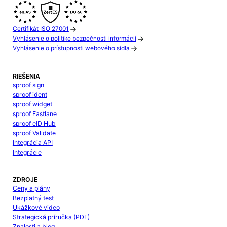
Certifikát ISO 27001
Vyhlásenie o politike bezpečnosti informácií
Vyhlásenie o prístupnosti webového sídla
RIEŠENIA
sproof sign
sproof ident
sproof widget
sproof Fastlane
sproof eID Hub
sproof Validate
Integrácia API
Integrácie
ZDROJE
Ceny a plány
Bezplatný test
Ukážkové video
Strategická príručka (PDF)
Znalosti a blog