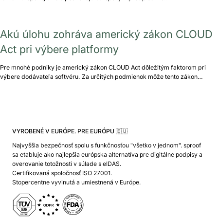
Akú úlohu zohráva americký zákon CLOUD
Act pri výbere platformy
Pre mnohé podniky je americký zákon CLOUD Act dôležitým faktorom pri
výbere dodávateľa softvéru. Za určitých podmienok môže tento zákon…
VYROBENÉ V EURÓPE. PRE EURÓPU 🇪🇺
Najvyššia bezpečnosť spolu s funkčnosťou "všetko v jednom". sproof
sa etabluje ako najlepšia európska alternatíva pre digitálne podpisy a
overovanie totožnosti v súlade s eIDAS.
Certifikovaná spoločnosť ISO 27001.
Stopercentne vyvinutá a umiestnená v Európe.