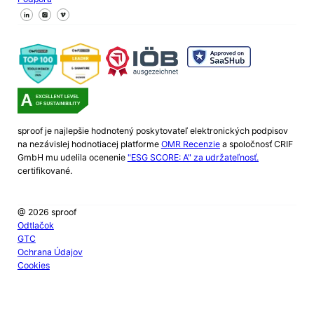
Sledujte nás na Facebooku
Sledujte nás na X
Sledujte nás na LinkedIn
sproof je najlepšie hodnotený poskytovateľ elektronických podpisov
na nezávislej hodnotiacej platforme
OMR Recenzie
a spoločnosť CRIF
GmbH mu udelila ocenenie
"ESG SCORE: A" za udržateľnosť.
certifikované.
@ 2026 sproof
Odtlačok
GTC
Ochrana Údajov
Cookies