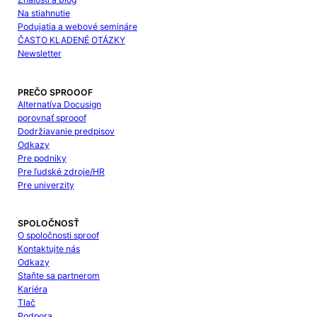
Na stiahnutie
Podujatia a webové semináre
ČASTO KLADENÉ OTÁZKY
Newsletter
PREČO SPROOOF
Alternatíva Docusign
porovnať sprooof
Dodržiavanie predpisov
Odkazy
Pre podniky
Pre ľudské zdroje/HR
Pre univerzity
SPOLOČNOSŤ
O spoločnosti sproof
Kontaktujte nás
Odkazy
Staňte sa partnerom
Kariéra
Tlač
Podpora