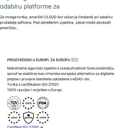
odabiru platforme za
Za mnoge tvrtke, američki CLOUD Act važan je čimbenik pri odabiru
pružatelja softvera. Pod određenim uvjetima, zakon može obvezati
američke…
PROIZVEDENO U EUROPI. ZA EUROPU 🇪🇺
Maksimalna sigurnost zajedno s sveobuhvatnom funkcionalnošću.
sproof se etablirao kao vrhunska europska alternativa za digitalne
potpise i provjere identiteta usklađene s eIDAS-om.
Tvrtka s certifikatom ISO 27001.
100% razvijen i smješten u Europi.
Certifikat ISO 27001