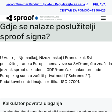
sproof Summer Product Update – Registrirajte se sada
PRIJAVA
CENTAR ZA POMOĆ
+43 50423
Gdje se nalaze poslužitelji
sproof signa?
U Austriji, Njemačkoj, Nizozemskoj i Francuskoj. Svi
poslužitelji rade u Europi i nema veze sa SAD-om, što znači da
je znak sproof usklađen s GDPR-om čak i nakon presude
Europskog suda o zaštiti privatnosti (“Schrems 2”).
Podatkovni centri imaju certifikat ISO 27001.
Kalkulator povrata ulaganja
Izračunajte utjecaj e-potpisa na okoliš i gospodarstvo u vašem poslovanju.