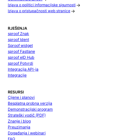
Izjava o politici informacijske sigurnosti
Izjava o pristupačnosti web stranice
RJEŠENJA
sproof Znak
sproof Ident
Sproof widget
sproof Fastlane
sproof eID Hub
sproof Potvrdi
Integracija API-ja
Integracije
RESURSI
Cijene i planovi
Besplatna probna verzija
Demonstracijski program
Strateški vodič (PDF)
Znanje i blog
Preuzimanja
Događanja i webinari
FAQ