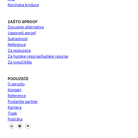
Novinska brošura
ZAŠTO SPROOF
Docusign alternativa
Usporedi sproof
Sukladnost
Reference
Za poduzeća
Za ljudske resurse/ljudske resurse
Za sveučilišta
PODUZEĆE
O sproofu
Kontakt
Reference
Postanite partner
Karijera
Tisak
Podrška
Pratite nas na Facebooku
Pratite nas na X
Pratite nas na LinkedInu