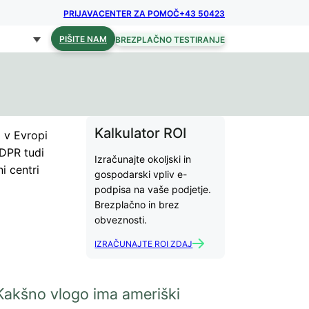
PRIJAVA
CENTER ZA POMOČ
+43 50423
PIŠITE NAM
BREZPLAČNO TESTIRANJE
Kalkulator ROI
o v Evropi
GDPR tudi
Izračunajte okoljski in
i centri
gospodarski vpliv e-
podpisa na vaše podjetje.
Brezplačno in brez
obveznosti.
IZRAČUNAJTE ROI ZDAJ
Kakšno vlogo ima ameriški