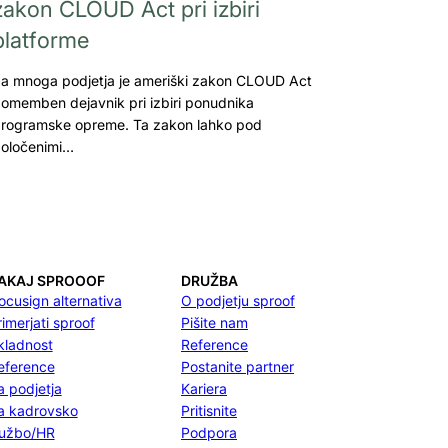
zakon CLOUD Act pri izbiri
platforme
a mnoga podjetja je ameriški zakon CLOUD Act
omemben dejavnik pri izbiri ponudnika
rogramske opreme. Ta zakon lahko pod
oločenimi…
AKAJ SPROOOF
DRUŽBA
ocusign alternativa
O podjetju sproof
rimerjati sproof
Pišite nam
kladnost
Reference
eference
Postanite partner
a podjetja
Kariera
a kadrovsko
Pritisnite
lužbo/HR
Podpora