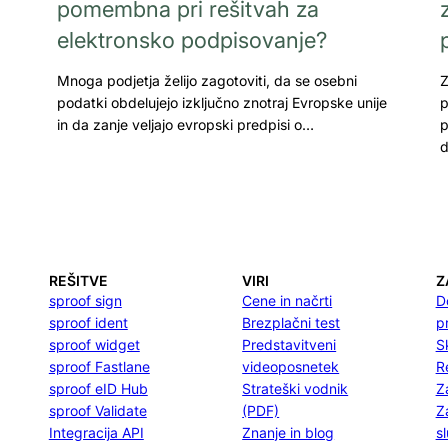
pomembna pri rešitvah za
elektronsko podpisovanje?
Mnoga podjetja želijo zagotoviti, da se osebni
Z
podatki obdelujejo izključno znotraj Evropske unije
p
in da zanje veljajo evropski predpisi o…
p
d
REŠITVE
VIRI
Z
sproof sign
Cene in načrti
D
sproof ident
Brezplačni test
p
sproof widget
Predstavitveni
S
sproof Fastlane
videoposnetek
R
sproof eID Hub
Strateški vodnik
Z
sproof Validate
(PDF)
Z
Integracija API
Znanje in blog
s