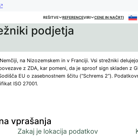
REŠITVE
REFERENCE
VIRI
CENE IN NAČRTI
ežniki podjetja
, Nemčiji, na Nizozemskem in v Franciji. Vsi strežniki delujej
 povezave z ZDA, kar pomeni, da je sproof sign skladen z 
Sodišča EU o zasebnostnem ščitu (“Schrems 2”). Podatkovn
ifikat ISO 27001.
na vprašanja
Zakaj je lokacija podatkov