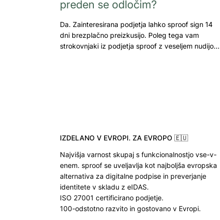
preden se odločim?
Da. Zainteresirana podjetja lahko sproof sign 14
dni brezplačno preizkusijo. Poleg tega vam
strokovnjaki iz podjetja sproof z veseljem nudijo…
IZDELANO V EVROPI. ZA EVROPO 🇪🇺
Najvišja varnost skupaj s funkcionalnostjo vse-v-
enem. sproof se uveljavlja kot najboljša evropska
alternativa za digitalne podpise in preverjanje
identitete v skladu z eIDAS.
ISO 27001 certificirano podjetje.
100-odstotno razvito in gostovano v Evropi.