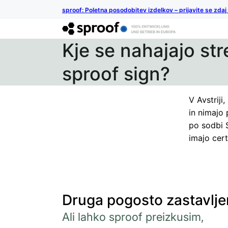
sproof: Poletna posodobitev izdelkov – prijavite se zdaj
Kje se nahajajo str
sproof sign?
V Avstriji
in nimajo
po sodbi 
imajo cert
Druga pogosto zastavlje
Ali lahko sproof preizkusim,