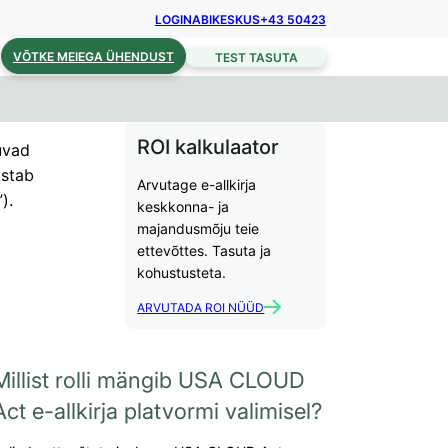
LOGIN
ABIKESKUS
+43 50423
VÕTKE MEIEGA ÜHENDUST
TEST TASUTA
ROI kalkulaator
uvad
astab
Arvutage e-allkirja
).
keskkonna- ja
majandusmõju teie
ettevõttes. Tasuta ja
kohustusteta.
ARVUTADA ROI NÜÜD
Millist rolli mängib USA CLOUD
Act e-allkirja platvormi valimisel?