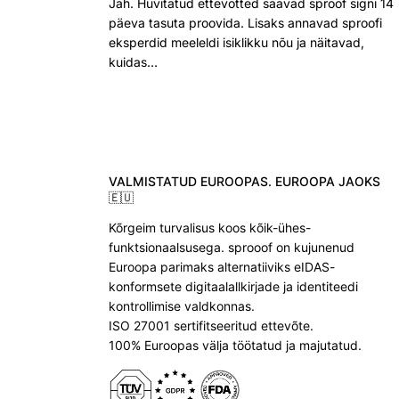
Jah. Huvitatud ettevõtted saavad sproof signi 14
päeva tasuta proovida. Lisaks annavad sproofi
eksperdid meeleldi isiklikku nõu ja näitavad,
kuidas…
VALMISTATUD EUROOPAS. EUROOPA JAOKS
🇪🇺
Kõrgeim turvalisus koos kõik-ühes-
funktsionaalsusega. sprooof on kujunenud
Euroopa parimaks alternatiiviks eIDAS-
konformsete digitaalallkirjade ja identiteedi
kontrollimise valdkonnas.
ISO 27001 sertifitseeritud ettevõte.
100% Euroopas välja töötatud ja majutatud.