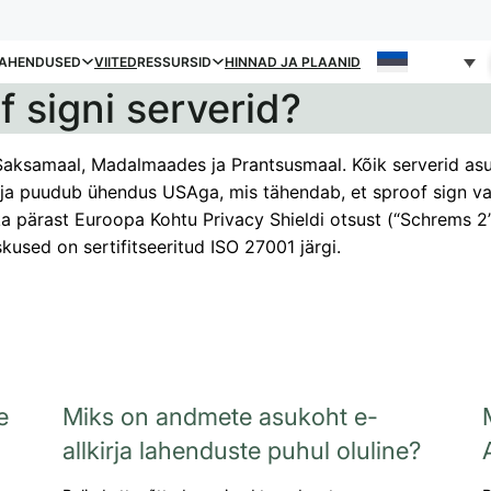
AHENDUSED
VIITED
RESSURSID
HINNAD JA PLAANID
 signi serverid?
 Saksamaal, Madalmaades ja Prantsusmaal. Kõik serverid as
ja puudub ühendus USAga, mis tähendab, et sproof sign v
a pärast Euroopa Kohtu Privacy Shieldi otsust (“Schrems 2”
used on sertifitseeritud ISO 27001 järgi.
e
Miks on andmete asukoht e-
allkirja lahenduste puhul oluline?