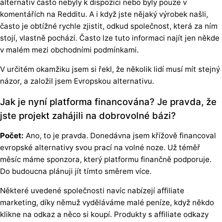
alternativ často nebyly k dispozici nebo byly pouze v
komentářích na Redditu. A i když jste nějaký výrobek našli,
často je obtížné rychle zjistit, odkud společnost, která za ním
stojí, vlastně pochází. Často lze tuto informaci najít jen někde
v malém mezi obchodními podmínkami.
V určitém okamžiku jsem si řekl, že několik lidí musí mít stejný
názor, a založil jsem Evropskou alternativu.
Jak je nyní platforma financována? Je pravda, že
jste projekt zahájili na dobrovolné bázi?
Počet:
Ano, to je pravda. Donedávna jsem křížově financoval
evropské alternativy svou prací na volné noze. Už téměř
měsíc máme sponzora, který platformu finančně podporuje.
Do budoucna plánuji jít tímto směrem více.
Některé uvedené společnosti navíc nabízejí affiliate
marketing, díky němuž vyděláváme malé peníze, když někdo
klikne na odkaz a něco si koupí. Produkty s affiliate odkazy