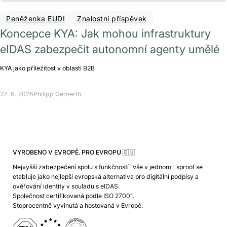
Peněženka EUDI
Znalostní příspěvek
Koncepce KYA: Jak mohou infrastruktury
eIDAS zabezpečit autonomní agenty umělé
KYA jako příležitost v oblasti B2B
22. 6. 2026
Philipp Gernerth
VYROBENO V EVROPĚ. PRO EVROPU 🇪🇺
Nejvyšší zabezpečení spolu s funkčností "vše v jednom". sproof se
etabluje jako nejlepší evropská alternativa pro digitální podpisy a
ověřování identity v souladu s eIDAS.
Společnost certifikovaná podle ISO 27001.
Stoprocentně vyvinutá a hostovaná v Evropě.