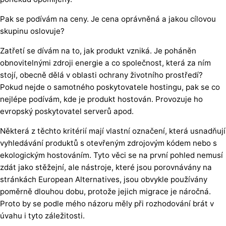
Pak se podívám na ceny. Je cena oprávněná a jakou cílovou
skupinu oslovuje?
Zatřetí se dívám na to, jak produkt vzniká. Je poháněn
obnovitelnými zdroji energie a co společnost, která za ním
stojí, obecně dělá v oblasti ochrany životního prostředí?
Pokud nejde o samotného poskytovatele hostingu, pak se co
nejlépe podívám, kde je produkt hostován. Provozuje ho
evropský poskytovatel serverů apod.
Některá z těchto kritérií mají vlastní označení, která usnadňují
vyhledávání produktů s otevřeným zdrojovým kódem nebo s
ekologickým hostováním. Tyto věci se na první pohled nemusí
zdát jako stěžejní, ale nástroje, které jsou porovnávány na
stránkách European Alternatives, jsou obvykle používány
poměrně dlouhou dobu, protože jejich migrace je náročná.
Proto by se podle mého názoru měly při rozhodování brát v
úvahu i tyto záležitosti.