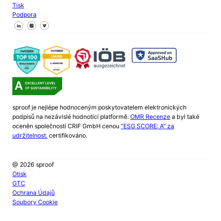
Tisk
Podpora
Sledujte nás na Facebooku
Sledujte nás na X
Sledujte nás na LinkedIn
sproof je nejlépe hodnoceným poskytovatelem elektronických
podpisů na nezávislé hodnotící platformě.
OMR Recenze
a byl také
oceněn společností CRIF GmbH cenou
"ESG SCORE: A" za
udržitelnost.
certifikováno.
@ 2026 sproof
Otisk
GTC
Ochrana Údajů
Soubory Cookie