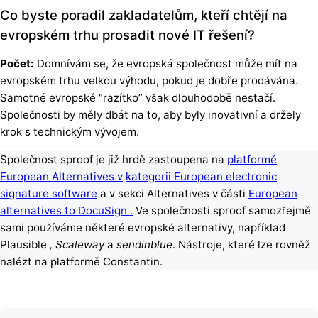
Co byste poradil zakladatelům, kteří chtějí na
evropském trhu prosadit nové IT řešení?
Počet:
Domnívám se, že evropská společnost může mít na
evropském trhu velkou výhodu, pokud je dobře prodávána.
Samotné evropské “razítko” však dlouhodobě nestačí.
Společnosti by měly dbát na to, aby byly inovativní a držely
krok s technickým vývojem.
Společnost sproof je již hrdě zastoupena na
platformě
European Alternatives v
kategorii European electronic
signature software
a v sekci Alternatives v části
European
alternatives to DocuSign .
Ve společnosti sproof samozřejmě
sami používáme některé evropské alternativy, například
Plausible
, Scaleway
a
sendinblue
. Nástroje, které lze rovněž
nalézt na platformě Constantin.