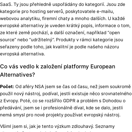
SaaS. Ty jsou přehledně uspořádány do kategorií. Jsou zde
kategorie pro hosting serverů, poskytovatele e-mailu,
webovou analytiku, firemní chaty a mnoho dalších. U každé
evropské alternativy je uveden krátký popis, informace o tom,
ze které země pochází, a další označení, například “open
source” nebo “udržitelný”. Produkty v rámci kategorie jsou
seřazeny podle toho, jak kvalitní je podle našeho názoru
evropská alternativa.
Co vás vedlo k založení platformy European
Alternatives?
Počet:
Od aféry NSA jsem se čas od času, než jsem soukromě
použil nový nástroj, podíval, jestli existuje něco srovnatelného
z Evropy. Poté, co se rozšířilo GDPR a problém s Dohodou o
předávání, jsem se i profesionálně díval, kde se dalo, jestli
nemá smysl pro nové projekty používat evropský nástroj.
Všiml jsem si, jak je tento výzkum zdlouhavý. Seznamy