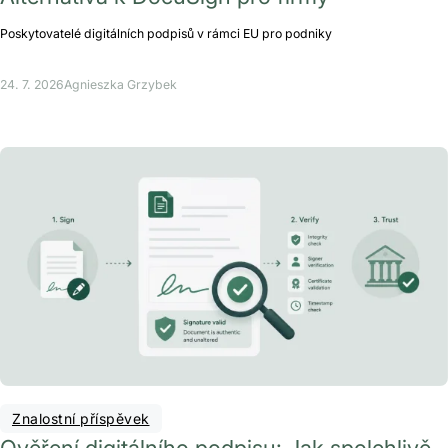
Poskytovatelé digitálních podpisů v rámci EU pro podniky
24. 7. 2026
Agnieszka Grzybek
Znalostní příspěvek
Ověření digitálního podpisu: Jak spolehlivě