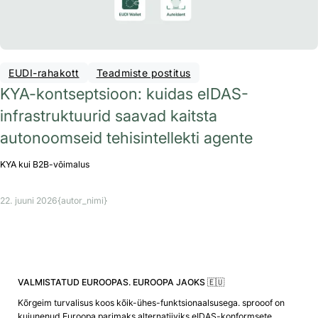
EUDI-rahakott
Teadmiste postitus
KYA-kontseptsioon: kuidas eIDAS-
infrastruktuurid saavad kaitsta
autonoomseid tehisintellekti agente
KYA kui B2B-võimalus
22. juuni 2026
{autor_nimi}
VALMISTATUD EUROOPAS. EUROOPA JAOKS 🇪🇺
Kõrgeim turvalisus koos kõik-ühes-funktsionaalsusega. sprooof on
kujunenud Euroopa parimaks alternatiiviks eIDAS-konformsete