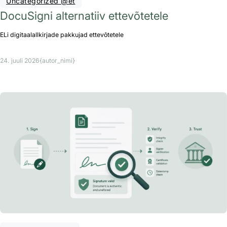
Uncategorized @et
DocuSigni alternatiiv ettevõtetele
ELi digitaalallkirjade pakkujad ettevõtetele
24. juuli 2026
{autor_nimi}