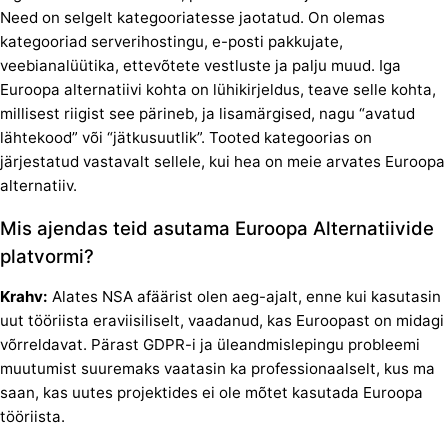
Need on selgelt kategooriatesse jaotatud. On olemas
kategooriad serverihostingu, e-posti pakkujate,
veebianalüütika, ettevõtete vestluste ja palju muud. Iga
Euroopa alternatiivi kohta on lühikirjeldus, teave selle kohta,
millisest riigist see pärineb, ja lisamärgised, nagu “avatud
lähtekood” või “jätkusuutlik”. Tooted kategoorias on
järjestatud vastavalt sellele, kui hea on meie arvates Euroopa
alternatiiv.
Mis ajendas teid asutama Euroopa Alternatiivide
platvormi?
Krahv:
Alates NSA afäärist olen aeg-ajalt, enne kui kasutasin
uut tööriista eraviisiliselt, vaadanud, kas Euroopast on midagi
võrreldavat. Pärast GDPR-i ja üleandmislepingu probleemi
muutumist suuremaks vaatasin ka professionaalselt, kus ma
saan, kas uutes projektides ei ole mõtet kasutada Euroopa
tööriista.