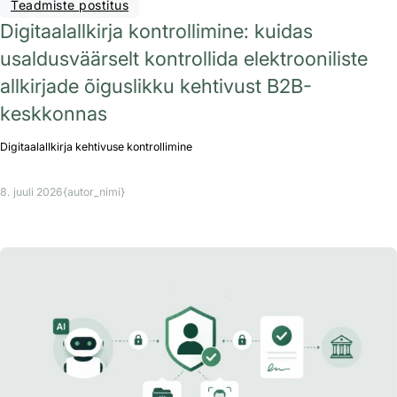
Teadmiste postitus
Digitaalallkirja kontrollimine: kuidas
usaldusväärselt kontrollida elektrooniliste
allkirjade õiguslikku kehtivust B2B-
keskkonnas
Digitaalallkirja kehtivuse kontrollimine
8. juuli 2026
{autor_nimi}