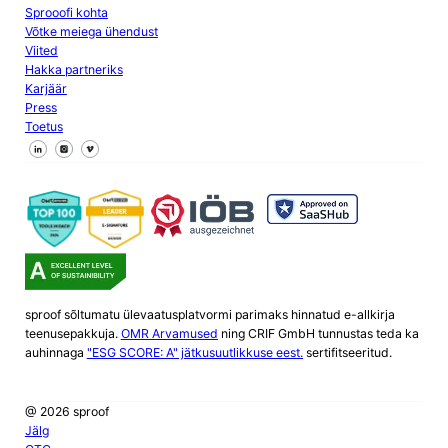
Sprooofi kohta
Võtke meiega ühendust
Viited
Hakka partneriks
Karjäär
Press
Toetus
Jälgi meid Facebookis
Jälgi meid X
Jälgi meid LinkedInis
sproof sõltumatu ülevaatusplatvormi parimaks hinnatud e-allkirja
teenusepakkuja.
OMR Arvamused
ning CRIF GmbH tunnustas teda ka
auhinnaga
"ESG SCORE: A" jätkusuutlikkuse eest.
sertifitseeritud.
@ 2026 sproof
Jälg