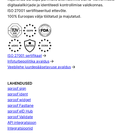
digitaalallkirjade ja identiteedi kontrollimise valdkonnas.
ISO 27001 sertifitseeritud ettevõte.
100% Euroopas välja töötatud ja majutatud.
ISO 27001 sertifikaat
Infoturbepoliitika avaldus
Veebilehe juurdepääsetavuse avaldus
LAHENDUSED
sproof sign
sproof ident
sproof widget
sproof Fastlane
sproof eID Hub
sproof Validate
API integratsioon
Integratsioonid