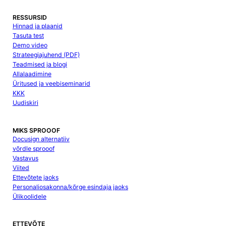
RESSURSID
Hinnad ja plaanid
Tasuta test
Demo video
Strateegiajuhend (PDF)
Teadmised ja blogi
Allalaadimine
Üritused ja veebiseminarid
KKK
Uudiskiri
MIKS SPROOOF
Docusign alternatiiv
võrdle sprooof
Vastavus
Viited
Ettevõtete jaoks
Personaliosakonna/kõrge esindaja jaoks
Ülikoolidele
ETTEVÕTE