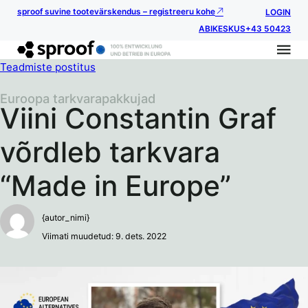
sproof suvine tootevärskendus – registreeru kohe
LOGIN
ABIKESKUS
+43 50423
Teadmiste postitus
Euroopa tarkvarapakkujad
Viini Constantin Graf
võrdleb tarkvara
“Made in Europe”
{autor_nimi}
Viimati muudetud: 9. dets. 2022