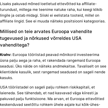
Lisaks pakuvad mõned loetletud ettevõtted ka affiliate-
turundust, millega me teenime natuke raha, kui keegi klikib
lingile ja ostab midagi. Siiski ei eelistata tooteid, millel on
affiliate lingid. See ei muuda näiteks positsiooni kategoorias.
Millised on teie arvates Euroopa vahendite
tugevused ja nõrkused võrreldes USA
vahenditega?
Krahv:
Euroopa tööriistad peavad mõnikord investeerima
üsna palju aega ja raha, et rakendada rangemaid Euroopa
seadusi. Üks näide on näiteks andmekaitse. Tavaliselt on see
klientidele kasulik, sest rangemad seadused on sageli nende
kasuks.
USA tööriistadel on sageli palju rohkem riskikapitali, et
laieneda. See tähendab, et nad kasvavad väga kiiresti ja
pakuvad palju funktsioone. Ma arvan, et Euroopa ettevõtted
keskenduvad seetõttu rohkem ühele asjale kui kõik-ühes-