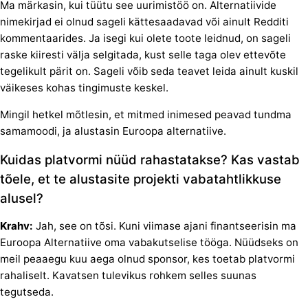
Ma märkasin, kui tüütu see uurimistöö on. Alternatiivide
nimekirjad ei olnud sageli kättesaadavad või ainult Redditi
kommentaarides. Ja isegi kui olete toote leidnud, on sageli
raske kiiresti välja selgitada, kust selle taga olev ettevõte
tegelikult pärit on. Sageli võib seda teavet leida ainult kuskil
väikeses kohas tingimuste keskel.
Mingil hetkel mõtlesin, et mitmed inimesed peavad tundma
samamoodi, ja alustasin Euroopa alternatiive.
Kuidas platvormi nüüd rahastatakse? Kas vastab
tõele, et te alustasite projekti vabatahtlikkuse
alusel?
Krahv:
Jah, see on tõsi. Kuni viimase ajani finantseerisin ma
Euroopa Alternatiive oma vabakutselise tööga. Nüüdseks on
meil peaaegu kuu aega olnud sponsor, kes toetab platvormi
rahaliselt. Kavatsen tulevikus rohkem selles suunas
tegutseda.