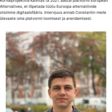
Kõrvalprojektina käivitas ta 2021. aastal platvormi European
Alternatives, et lõpetada tüütu Euroopa alternatiivide
otsimine digitaalsfääris. Intervjuus annab Constantin meile
ülevaate oma platvormi loomisest ja arendamisest.