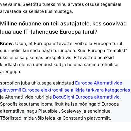
vaevaline. Seetõttu tuleks minu arvates otsuse tegemisel
arvestada ka selliste küsimustega.
Milline nõuanne on teil asutajatele, kes soovivad
luua uue IT-lahenduse Euroopa turul?
Krahv:
Usun, et Euroopa ettevõttel võib olla Euroopa turul
suur eelis, kui seda hästi turundada. Kuid Euroopa “templist”
üksi ei piisa pikemas perspektiivis. Ettevõtted peaksid
kindlasti olema uuenduslikud ja hoidma sammu tehnilise
arenguga.
sproof on juba uhkusega esindatud
Euroopa Alternatiivide
platvormil
Euroopa elektroonilise allkirja tarkvara kategoorias
ja Alternatiivide rubriigis
DocuSigni Euroopa alternatiivid.
Sproofis kasutame loomulikult ka ise mõningaid Euroopa
alternatiive, nagu Plausible
, Scaleway
ja
sendinblue
.
Tööriistad, mida võib leida ka Constantin platvormilt.