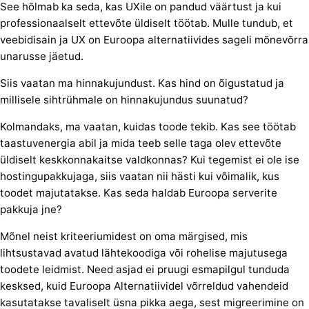
See hõlmab ka seda, kas UXile on pandud väärtust ja kui
professionaalselt ettevõte üldiselt töötab. Mulle tundub, et
veebidisain ja UX on Euroopa alternatiivides sageli mõnevõrra
unarusse jäetud.
Siis vaatan ma hinnakujundust. Kas hind on õigustatud ja
millisele sihtrühmale on hinnakujundus suunatud?
Kolmandaks, ma vaatan, kuidas toode tekib. Kas see töötab
taastuvenergia abil ja mida teeb selle taga olev ettevõte
üldiselt keskkonnakaitse valdkonnas? Kui tegemist ei ole ise
hostingupakkujaga, siis vaatan nii hästi kui võimalik, kus
toodet majutatakse. Kas seda haldab Euroopa serverite
pakkuja jne?
Mõnel neist kriteeriumidest on oma märgised, mis
lihtsustavad avatud lähtekoodiga või rohelise majutusega
toodete leidmist. Need asjad ei pruugi esmapilgul tunduda
kesksed, kuid Euroopa Alternatiividel võrreldud vahendeid
kasutatakse tavaliselt üsna pikka aega, sest migreerimine on