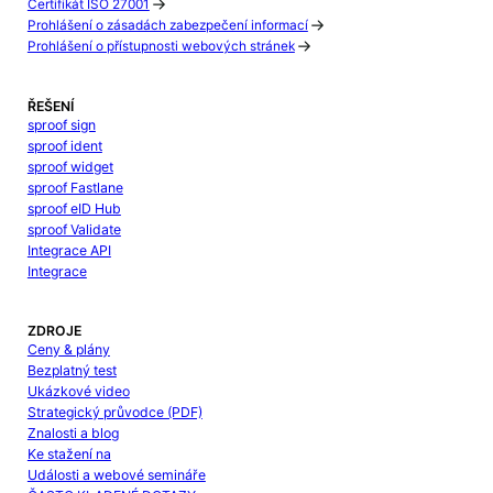
Certifikát ISO 27001
Prohlášení o zásadách zabezpečení informací
Prohlášení o přístupnosti webových stránek
ŘEŠENÍ
sproof sign
sproof ident
sproof widget
sproof Fastlane
sproof eID Hub
sproof Validate
Integrace API
Integrace
ZDROJE
Ceny & plány
Bezplatný test
Ukázkové video
Strategický průvodce (PDF)
Znalosti a blog
Ke stažení na
Události a webové semináře