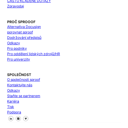
ČASTO KLADENÉ DOTAZY
Zpravodaj
PROČ SPROOOF
Alternativa Docusign
porovnat sproof
Dodržování předpisů
Odkazy
Pro podniky
Pro oddělení lidských zdrojů/HR
Pro univerzity
SPOLEČNOST
O společnosti sproof
Kontaktujte nás
Odkazy
Staňte se partnerem
Kariéra
Tisk
Podpora
Sledujte nás na Facebooku
Sledujte nás na X
Sledujte nás na LinkedIn