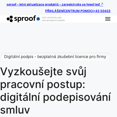
sproof – letní aktualizace produktů – zaregistrujte se hned teď
PŘIHLÁŠENÍ
CENTRUM POMOCI
+43 50423
Digitální podpis - bezplatná zkušební licence pro firmy
Vyzkoušejte svůj
pracovní postup:
digitální podepisování
smluv