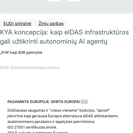
EUDI piniginė
Žinių paštas
KYA koncepcija: kaip eIDAS infrastruktūros
gali užtikrinti autonominių AI agentų
„KYA“ kaip B2B galimybė
2026 22 birželio
{autoriaus_vardas}
PAGAMINTA EUROPOJE. SKIRTA EUROPAI 🇪🇺
Didžiausias saugumas ir "viskas viename" funkcijos. "sproof"
įsitvirtina kaip geriausia Europos alternatyva eIDAS atitinkantiems
skaitmeniniams parašams ir tapatybės patvirtinimui.
ISO 27001 sertifikuota įmonė.
100 % sukurta ir talpinama Europoje.