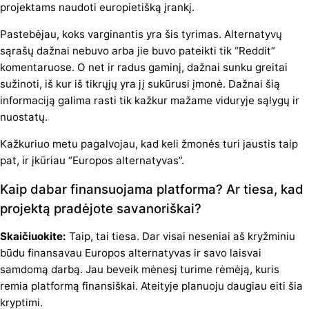
projektams naudoti europietišką įrankį.
Pastebėjau, koks varginantis yra šis tyrimas. Alternatyvų
sąrašų dažnai nebuvo arba jie buvo pateikti tik “Reddit”
komentaruose. O net ir radus gaminį, dažnai sunku greitai
sužinoti, iš kur iš tikrųjų yra jį sukūrusi įmonė. Dažnai šią
informaciją galima rasti tik kažkur mažame viduryje sąlygų ir
nuostatų.
Kažkuriuo metu pagalvojau, kad keli žmonės turi jaustis taip
pat, ir įkūriau “Europos alternatyvas”.
Kaip dabar finansuojama platforma? Ar tiesa, kad
projektą pradėjote savanoriškai?
Skaičiuokite:
Taip, tai tiesa. Dar visai neseniai aš kryžminiu
būdu finansavau Europos alternatyvas ir savo laisvai
samdomą darbą. Jau beveik mėnesį turime rėmėją, kuris
remia platformą finansiškai. Ateityje planuoju daugiau eiti šia
kryptimi.