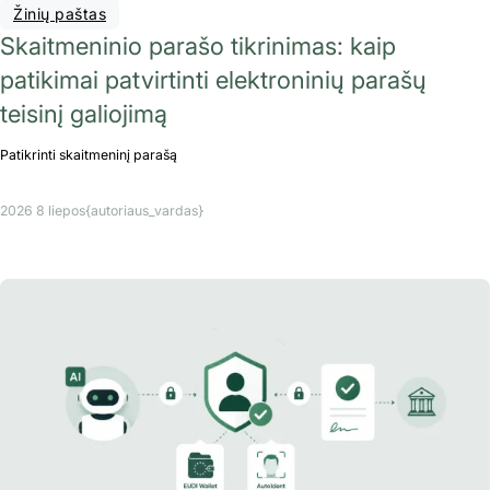
Žinių paštas
Skaitmeninio parašo tikrinimas: kaip
patikimai patvirtinti elektroninių parašų
teisinį galiojimą
Patikrinti skaitmeninį parašą
2026 8 liepos
{autoriaus_vardas}