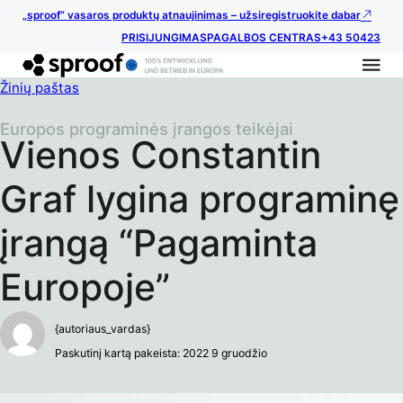
„sproof“ vasaros produktų atnaujinimas – užsiregistruokite dabar
PRISIJUNGIMAS
PAGALBOS CENTRAS
+43 50423
Žinių paštas
Europos programinės įrangos teikėjai
Vienos Constantin
Graf lygina programinę
įrangą “Pagaminta
Europoje”
{autoriaus_vardas}
Paskutinį kartą pakeista: 2022 9 gruodžio