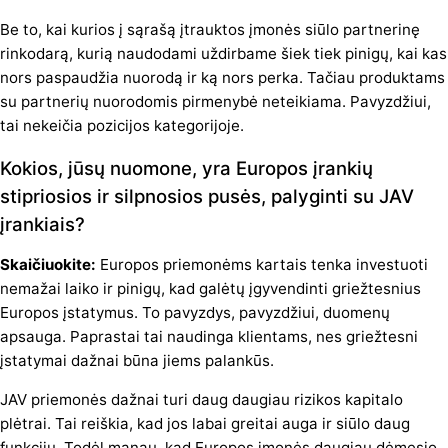
Be to, kai kurios į sąrašą įtrauktos įmonės siūlo partnerinę
rinkodarą, kurią naudodami uždirbame šiek tiek pinigų, kai kas
nors paspaudžia nuorodą ir ką nors perka. Tačiau produktams
su partnerių nuorodomis pirmenybė neteikiama. Pavyzdžiui,
tai nekeičia pozicijos kategorijoje.
Kokios, jūsų nuomone, yra Europos įrankių
stipriosios ir silpnosios pusės, palyginti su JAV
įrankiais?
Skaičiuokite:
Europos priemonėms kartais tenka investuoti
nemažai laiko ir pinigų, kad galėtų įgyvendinti griežtesnius
Europos įstatymus. To pavyzdys, pavyzdžiui, duomenų
apsauga. Paprastai tai naudinga klientams, nes griežtesni
įstatymai dažnai būna jiems palankūs.
JAV priemonės dažnai turi daug daugiau rizikos kapitalo
plėtrai. Tai reiškia, kad jos labai greitai auga ir siūlo daug
funkcijų. Todėl manau, kad Europos įmonės daugiau dėmesio