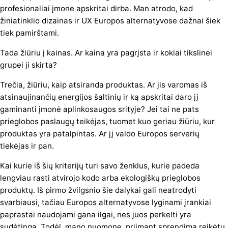
profesionaliai įmonė apskritai dirba. Man atrodo, kad
žiniatinklio dizainas ir UX Europos alternatyvose dažnai šiek
tiek pamirštami.
Tada žiūriu į kainas. Ar kaina yra pagrįsta ir kokiai tikslinei
grupei ji skirta?
Trečia, žiūriu, kaip atsiranda produktas. Ar jis varomas iš
atsinaujinančių energijos šaltinių ir ką apskritai daro jį
gaminanti įmonė aplinkosaugos srityje? Jei tai ne pats
prieglobos paslaugų teikėjas, tuomet kuo geriau žiūriu, kur
produktas yra patalpintas. Ar jį valdo Europos serverių
tiekėjas ir pan.
Kai kurie iš šių kriterijų turi savo ženklus, kurie padeda
lengviau rasti atvirojo kodo arba ekologiškų prieglobos
produktų. Iš pirmo žvilgsnio šie dalykai gali neatrodyti
svarbiausi, tačiau Europos alternatyvose lyginami įrankiai
paprastai naudojami gana ilgai, nes juos perkelti yra
sudėtinga. Todėl, mano nuomone, priimant sprendimą reikėtų