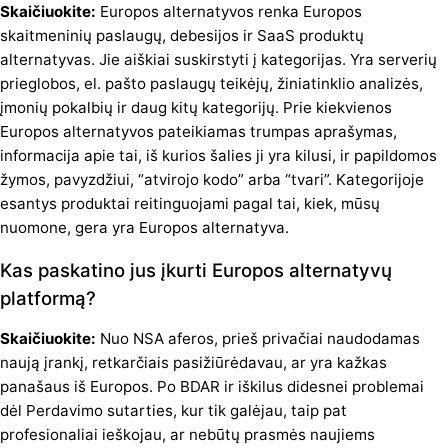
Skaičiuokite:
Europos alternatyvos renka Europos
skaitmeninių paslaugų, debesijos ir SaaS produktų
alternatyvas. Jie aiškiai suskirstyti į kategorijas. Yra serverių
prieglobos, el. pašto paslaugų teikėjų, žiniatinklio analizės,
įmonių pokalbių ir daug kitų kategorijų. Prie kiekvienos
Europos alternatyvos pateikiamas trumpas aprašymas,
informacija apie tai, iš kurios šalies ji yra kilusi, ir papildomos
žymos, pavyzdžiui, “atvirojo kodo” arba “tvari”. Kategorijoje
esantys produktai reitinguojami pagal tai, kiek, mūsų
nuomone, gera yra Europos alternatyva.
Kas paskatino jus įkurti Europos alternatyvų
platformą?
Skaičiuokite:
Nuo NSA aferos, prieš privačiai naudodamas
naują įrankį, retkarčiais pasižiūrėdavau, ar yra kažkas
panašaus iš Europos. Po BDAR ir iškilus didesnei problemai
dėl Perdavimo sutarties, kur tik galėjau, taip pat
profesionaliai ieškojau, ar nebūtų prasmės naujiems