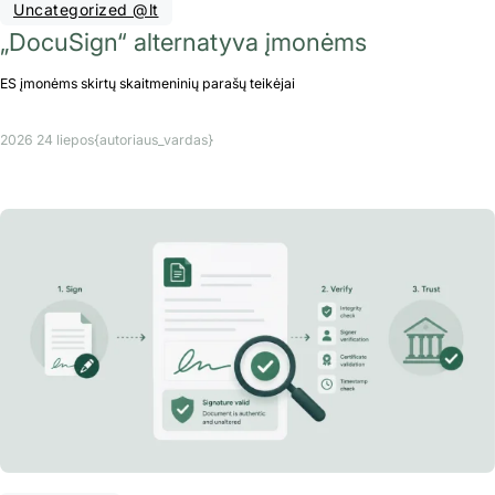
Uncategorized @lt
„DocuSign“ alternatyva įmonėms
ES įmonėms skirtų skaitmeninių parašų teikėjai
2026 24 liepos
{autoriaus_vardas}