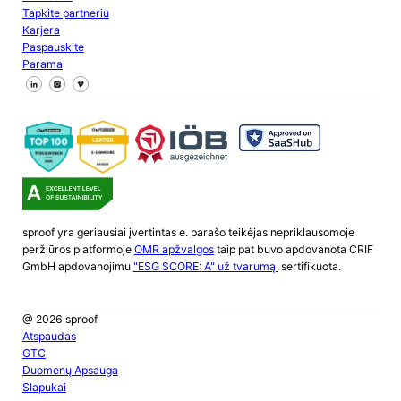
Tapkite partneriu
Karjera
Paspauskite
Parama
Sekite mus "Facebook
Sekite mus X
Sekite mus "LinkedIn
sproof yra geriausiai įvertintas e. parašo teikėjas nepriklausomoje
peržiūros platformoje
OMR apžvalgos
taip pat buvo apdovanota CRIF
GmbH apdovanojimu
"ESG SCORE: A" už tvarumą.
sertifikuota.
@ 2026 sproof
Atspaudas
GTC
Duomenų Apsauga
Slapukai