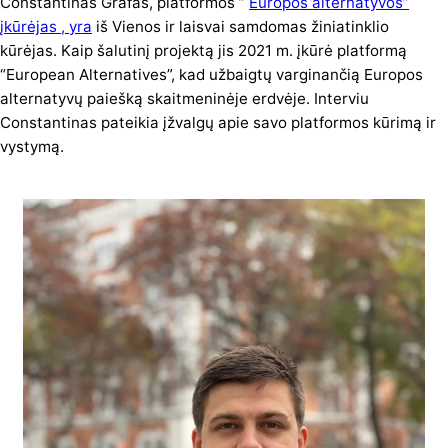
Constantinas Grafas, platformos ”
Europos alternatyvos”
įkūrėjas , yra
iš Vienos ir laisvai samdomas žiniatinklio
kūrėjas. Kaip šalutinį projektą jis 2021 m. įkūrė platformą
“European Alternatives”, kad užbaigtų varginančią Europos
alternatyvų paiešką skaitmeninėje erdvėje. Interviu
Constantinas pateikia įžvalgų apie savo platformos kūrimą ir
vystymą.