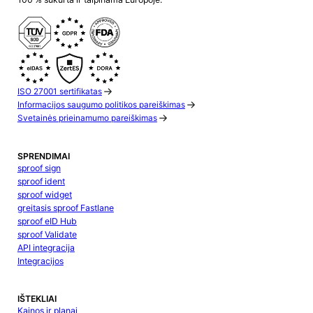
ISO 27001 sertifikatas
Informacijos saugumo politikos pareiškimas
Svetainės prieinamumo pareiškimas
SPRENDIMAI
sproof sign
sproof ident
sproof widget
greitasis sproof Fastlane
sproof eID Hub
sproof Validate
API integracija
Integracijos
IŠTEKLIAI
Kainos ir planai