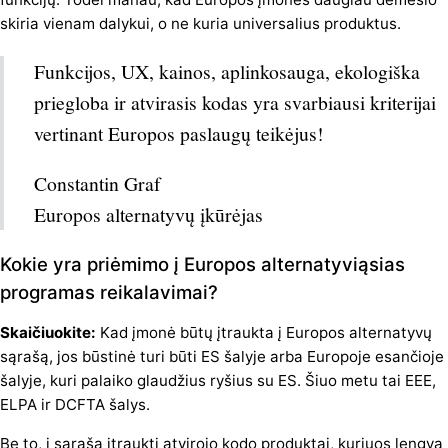
skiria vienam dalykui, o ne kuria universalius produktus.
Funkcijos, UX, kainos, aplinkosauga, ekologiška
priegloba ir atvirasis kodas yra svarbiausi kriterijai
vertinant Europos paslaugų teikėjus!
Constantin Graf
Europos alternatyvų įkūrėjas
Kokie yra priėmimo į Europos alternatyviąsias
programas reikalavimai?
Skaičiuokite:
Kad įmonė būtų įtraukta į Europos alternatyvų
sąrašą, jos būstinė turi būti ES šalyje arba Europoje esančioje
šalyje, kuri palaiko glaudžius ryšius su ES. Šiuo metu tai EEE,
ELPA ir DCFTA šalys.
Be to, į sąrašą įtraukti atvirojo kodo produktai, kuriuos lengva