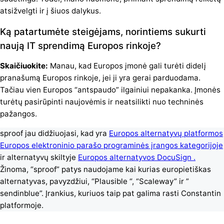
atsižvelgti ir į šiuos dalykus.
Ką patartumėte steigėjams, norintiems sukurti
naują IT sprendimą Europos rinkoje?
Skaičiuokite:
Manau, kad Europos įmonė gali turėti didelį
pranašumą Europos rinkoje, jei ji yra gerai parduodama.
Tačiau vien Europos “antspaudo” ilgainiui nepakanka. Įmonės
turėtų pasirūpinti naujovėmis ir neatsilikti nuo techninės
pažangos.
sproof jau didžiuojasi, kad yra
Europos alternatyvų platformos
Europos elektroninio parašo programinės įrangos kategorijoje
ir alternatyvų skiltyje
Europos alternatyvos DocuSign .
Žinoma, “sproof” patys naudojame kai kurias europietiškas
alternatyvas, pavyzdžiui, “Plausible
“, “Scaleway
” ir ”
sendinblue”
. Įrankius, kuriuos taip pat galima rasti Constantin
platformoje.