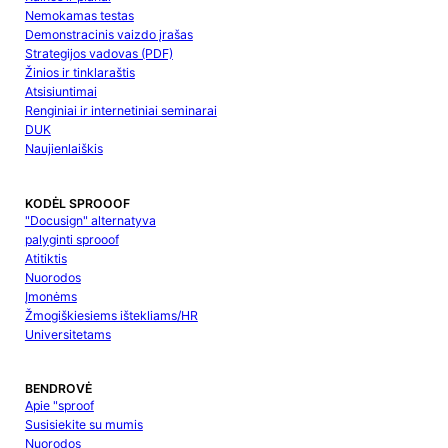
Nemokamas testas
Demonstracinis vaizdo įrašas
Strategijos vadovas (PDF)
Žinios ir tinklaraštis
Atsisiuntimai
Renginiai ir internetiniai seminarai
DUK
Naujienlaiškis
KODĖL SPROOOF
"Docusign" alternatyva
palyginti sprooof
Atitiktis
Nuorodos
Įmonėms
Žmogiškiesiems ištekliams/HR
Universitetams
BENDROVĖ
Apie "sproof
Susisiekite su mumis
Nuorodos