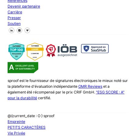
Références
Devenir partenaire
Carrière
Presser
Soutien
Suivez-nous sur Facebook
Suivez-nous sur X
Suivez-nous sur LinkedIn
sproof est le fournisseur de signatures électroniques le mieux noté sur
la plateforme d'évaluation indépendante
OMR Reviews
et a
également été récompensé par le prix CRIF GmbH.
"ESG SCORE : A"
pour la durabilité
certifié.
@{current_date : O } sproof
Empreinte
PETITS CARACTÈRES
Vie Privée