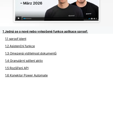
Jedná se o nové nebo vylepšené funkce aplikace sproof:
sproof ident
Asistenční funkce
Omezená viditelnost dokumentů
Granulární sdílení aktiv
Rozšíření API
Konektor Power Automate