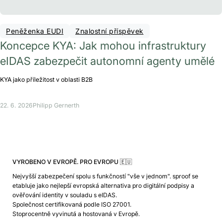
Peněženka EUDI
Znalostní příspěvek
Koncepce KYA: Jak mohou infrastruktury
eIDAS zabezpečit autonomní agenty umělé
KYA jako příležitost v oblasti B2B
22. 6. 2026
Philipp Gernerth
VYROBENO V EVROPĚ. PRO EVROPU 🇪🇺
Nejvyšší zabezpečení spolu s funkčností "vše v jednom". sproof se
etabluje jako nejlepší evropská alternativa pro digitální podpisy a
ověřování identity v souladu s eIDAS.
Společnost certifikovaná podle ISO 27001.
Stoprocentně vyvinutá a hostovaná v Evropě.