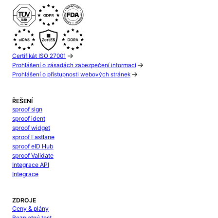
Certifikát ISO 27001
Prohlášení o zásadách zabezpečení informací
Prohlášení o přístupnosti webových stránek
ŘEŠENÍ
sproof sign
sproof ident
sproof widget
sproof Fastlane
sproof eID Hub
sproof Validate
Integrace API
Integrace
ZDROJE
Ceny & plány
Bezplatný test