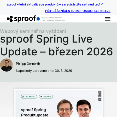
sproof – letní aktualizace produktů – zaregistrujte se hned teď
PŘIHLÁŠENÍ
CENTRUM POMOCI
+43 50423
Webový seminář na vyžádání
sproof Spring Live
Update – březen 2026
Philipp Gernerth
Naposledy upraveno dne: 30. 3. 2026