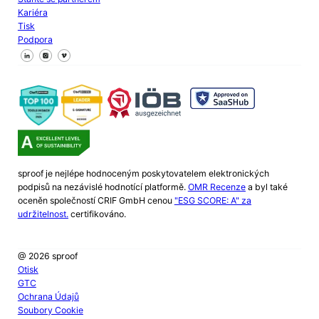
Kariéra
Tisk
Podpora
Sledujte nás na Facebooku
Sledujte nás na X
Sledujte nás na LinkedIn
sproof je nejlépe hodnoceným poskytovatelem elektronických
podpisů na nezávislé hodnotící platformě.
OMR Recenze
a byl také
oceněn společností CRIF GmbH cenou
"ESG SCORE: A" za
udržitelnost.
certifikováno.
@ 2026 sproof
Otisk
GTC
Ochrana Údajů
Soubory Cookie