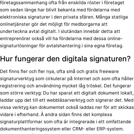
företagssammanhang ofta från enskilda röster i företaget
som sedan länge har blivit bekanta med fördelarna med
elektroniska signaturer i den privata sfären. Många statliga
onlinetjänster gör det möjligt för medborgarna att
underteckna avtal digitalt. I slutändan innebär detta att
entreprenörer också vill ha fördelarna med dessa online-
signaturlösningar för avtalshantering i sina egna företag.
Hur fungerar den digitala signaturen?
Det finns fler och fler nya, ofta små och gratis freeware
signaturverktyg som cirkulerar på Internet och som ofta håller
registrering och användning mycket låg tröskel. Det fungerar
som större verktyg: Du har sparat ett digitalt dokument lokalt,
laddar upp det till ett webbläsarverktyg och signerar det. Med
vissa verktyg kan dokumentet också laddas ner för att skickas
vidare i efterhand. Å andra sidan finns det komplexa
signaturplattformar som ofta är integrerade i ett omfattande
dokumenthanteringssystem eller CRM- eller ERP-system.