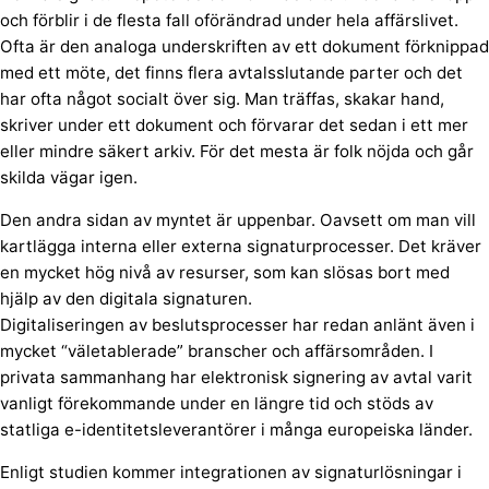
och förblir i de flesta fall oförändrad under hela affärslivet.
Ofta är den analoga underskriften av ett dokument förknippad
med ett möte, det finns flera avtalsslutande parter och det
har ofta något socialt över sig. Man träffas, skakar hand,
skriver under ett dokument och förvarar det sedan i ett mer
eller mindre säkert arkiv. För det mesta är folk nöjda och går
skilda vägar igen.
Den andra sidan av myntet är uppenbar. Oavsett om man vill
kartlägga interna eller externa signaturprocesser. Det kräver
en mycket hög nivå av resurser, som kan slösas bort med
hjälp av den digitala signaturen.
Digitaliseringen av beslutsprocesser har redan anlänt även i
mycket “väletablerade” branscher och affärsområden. I
privata sammanhang har elektronisk signering av avtal varit
vanligt förekommande under en längre tid och stöds av
statliga e-identitetsleverantörer i många europeiska länder.
Enligt studien kommer integrationen av signaturlösningar i