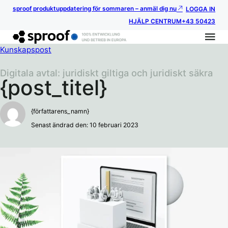
sproof produktuppdatering för sommaren – anmäl dig nu
LOGGA IN
HJÄLP CENTRUM
+43 50423
Kunskapspost
Digitala avtal: juridiskt giltiga och juridiskt säkra
{post_titel}
{författarens_namn}
Senast ändrad den: 10 februari 2023