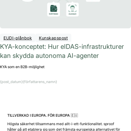
EUDI-plånbok
Kunskapspost
KYA-konceptet: Hur eIDAS-infrastrukturer
kan skydda autonoma AI-agenter
KYA som en B2B-möjlighet
{post_datum}
{författarens_namn}
TILLVERKAD I EUROPA. FÖR EUROPA 🇪🇺
Högsta säkerhet tillsammans med allt-i-ett-funktionalitet. sproof
håller på att etablera sig som det främsta europeiska alternativet för