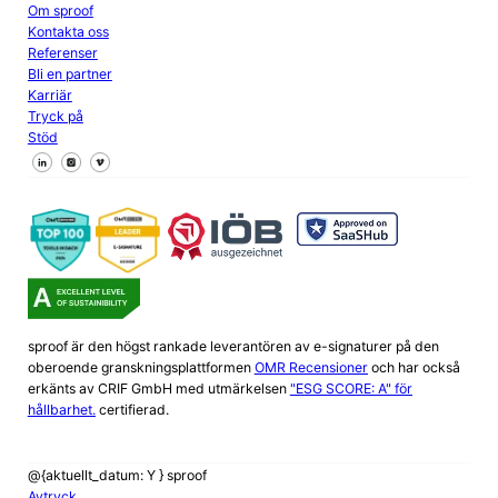
Om sproof
Kontakta oss
Referenser
Bli en partner
Karriär
Tryck på
Stöd
Följ oss på Facebook
Följ oss på X
Följ oss på LinkedIn
sproof är den högst rankade leverantören av e-signaturer på den
oberoende granskningsplattformen
OMR Recensioner
och har också
erkänts av CRIF GmbH med utmärkelsen
"ESG SCORE: A" för
hållbarhet.
certifierad.
@{aktuellt_datum: Y } sproof
Avtryck